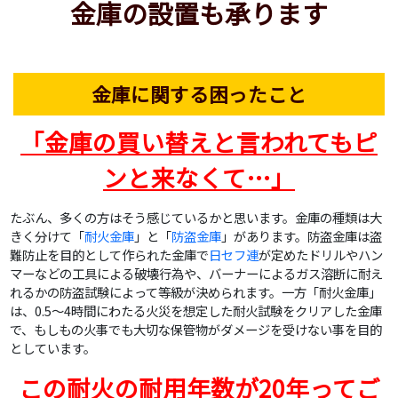
金庫の設置も承ります
金庫に関する困ったこと
「金庫の買い替えと言われてもピ
ンと来なくて…」
たぶん、多くの方はそう感じているかと思います。金庫の種類は大
きく分けて「
耐火金庫
」と「
防盗金庫
」があります。防盗金庫は盗
難防止を目的として作られた金庫で
日セフ連
が定めたドリルやハン
マーなどの工具による破壊行為や、バーナーによるガス溶断に耐え
れるかの防盗試験によって等級が決められます。一方「耐火金庫」
は、0.5～4時間にわたる火災を想定した耐火試験をクリアした金庫
で、もしもの火事でも大切な保管物がダメージを受けない事を目的
としています。
この耐火の耐用年数が20年ってご