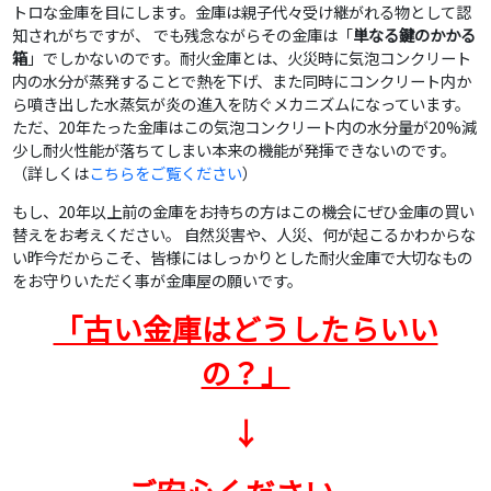
トロな金庫を目にします。金庫は親子代々受け継がれる物として認
知されがちですが、 でも残念ながらその金庫は「
単なる鍵のかかる
箱
」でしかないのです。耐火金庫とは、火災時に気泡コンクリート
内の水分が蒸発することで熱を下げ、また同時にコンクリート内か
ら噴き出した水蒸気が炎の進入を防ぐメカニズムになっています。
ただ、20年たった金庫はこの気泡コンクリート内の水分量が20%減
少し耐火性能が落ちてしまい本来の機能が発揮できないのです。
（詳しくは
こちらをご覧ください
）
もし、20年以上前の金庫をお持ちの方はこの機会にぜひ金庫の買い
替えをお考えください。 自然災害や、人災、何が起こるかわからな
い昨今だからこそ、皆様にはしっかりとした耐火金庫で大切なもの
をお守りいただく事が金庫屋の願いです。
「古い金庫はどうしたらいい
の？」
↓