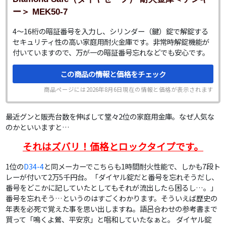
ー＞ MEK50-7
4～16桁の暗証番号を入力し、シリンダー（鍵）錠で解錠する
セキュリティ性の高い家庭用耐火金庫です。非常時解錠機能が
付いていますので、万が一の暗証番号忘れなどでも安心です。
この商品の情報と価格をチェック
商品ページには
2026年8月6日
現在の情報と価格が表示されます
最近グンと販売台数を伸ばして堂々2位の家庭用金庫。なぜ人気な
のかといいますと…
それはズバリ！価格とロックタイプです。
1位の
D34-4
と同メーカーでこちらも1時間耐火性能で、しかも7段ト
レーが付いて2万5千円台。「ダイヤル錠だと番号を忘れそうだし、
番号をどこかに記していたとしてもそれが流出したら困るし…。」
番号を忘れそう…というのはすごくわかります。そういえば歴史の
年表を必死で覚えた事を思い出しますね。語呂合わせの参考書まで
買って「鳴くよ鶯、平安京」と唱和していたなぁと。 ダイヤル錠