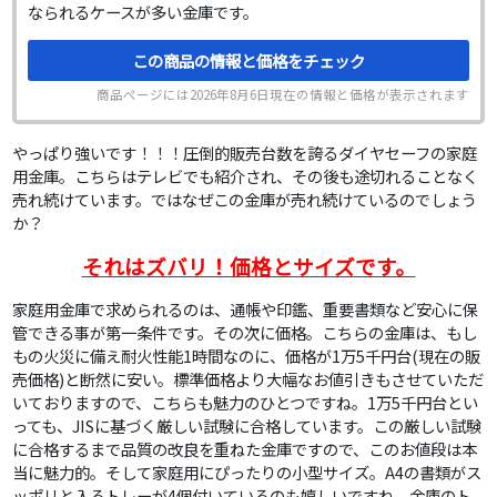
なられるケースが多い金庫です。
この商品の情報と価格をチェック
商品ページには
2026年8月6日
現在の情報と価格が表示されます
やっぱり強いです！！！圧倒的販売台数を誇るダイヤセーフの家庭
用金庫。こちらはテレビでも紹介され、その後も途切れることなく
売れ続けています。ではなぜこの金庫が売れ続けているのでしょう
か？
それはズバリ！価格とサイズです。
家庭用金庫で求められるのは、通帳や印鑑、重要書類など安心に保
管できる事が第一条件です。その次に価格。こちらの金庫は、もし
もの火災に備え耐火性能1時間なのに、価格が1万5千円台(現在の販
売価格)と断然に安い。標準価格より大幅なお値引きもさせていただ
いておりますので、こちらも魅力のひとつですね。1万5千円台とい
っても、JISに基づく厳しい試験に合格しています。この厳しい試験
に合格するまで品質の改良を重ねた金庫ですので、このお値段は本
当に魅力的。そして家庭用にぴったりの小型サイズ。A4の書類がス
ッポリと入るトレーが4個付いているのも嬉しいですね。金庫のト