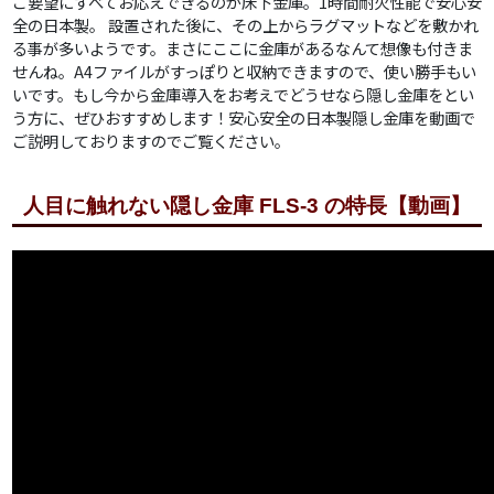
ご要望にすべてお応えできるのが床下金庫。1時間耐火性能で安心安
全の日本製。 設置された後に、その上からラグマットなどを敷かれ
る事が多いようです。まさにここに金庫があるなんて想像も付きま
せんね。A4ファイルがすっぽりと収納できますので、使い勝手もい
いです。もし今から金庫導入をお考えでどうせなら隠し金庫をとい
う方に、ぜひおすすめします！安心安全の日本製隠し金庫を動画で
ご説明しておりますのでご覧ください。
人目に触れない隠し金庫 FLS-3 の特長【動画】