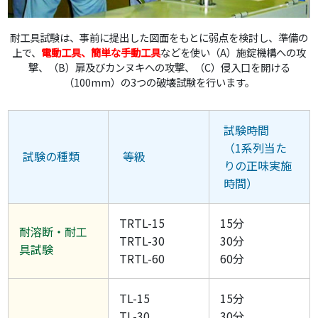
耐工具試験は、事前に提出した図面をもとに弱点を検討し、準備の
上で、
電動工具、簡単な手動工具
などを使い（A）施錠機構への攻
撃、（B）扉及びカンヌキへの攻撃、（C）侵入口を開ける
（100mm）の3つの破壊試験を行います。
試験時間
（1系列当た
試験の種類
等級
りの正味実施
時間）
TRTL-15
15分
耐溶断・耐工
TRTL-30
30分
具試験
TRTL-60
60分
TL-15
15分
TL-30
30分