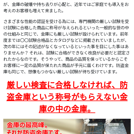
が、金庫の破壊や持ち去りが心配と、近年ではご家庭でも導入をお
考えのお客様も増えて来ました。
さまざまな性能の認証を受ける為には、専門機関の厳しい試験を受
け試験に合格した商品に称号が与えられるといった一般的な世の中
の仕組みと同じで、金庫にも厳しい試験が設けられています。前年
度までは〇〇試験合格品とカタログなどに掲載されていましたが、
次の年にはその記述がなくなっているといった事を目にした事はあ
りませんか？ それは、試験に合格ができなく改良が必要だと認定さ
れたからなのです。そうやって、商品の品質を保っているからこそ
お客様に一定の品質が保たれた商品が手元に届くわけです。防盗金
庫も同じで、想像もつかない厳しい試験が待ち受けています。
厳しい検査に合格しなければ、防
盗金庫という称号がもらえない金
庫の中の金庫。