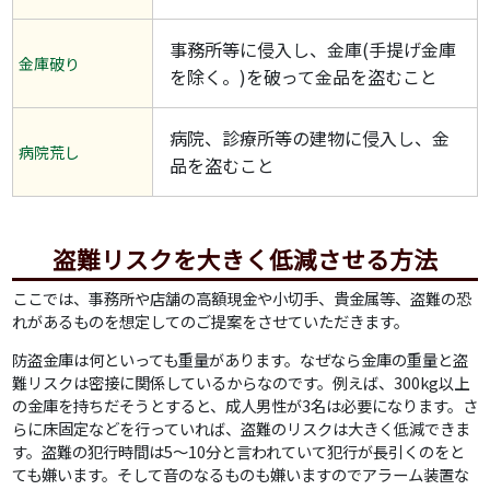
事務所等に侵入し、金庫(手提げ金庫
金庫破り
を除く。)を破って金品を盗むこと
病院、診療所等の建物に侵入し、金
病院荒し
品を盗むこと
盗難リスクを大きく低減させる方法
ここでは、事務所や店舗の高額現金や小切手、貴金属等、盗難の恐
れがあるものを想定してのご提案をさせていただきます。
防盗金庫は何といっても重量があります。なぜなら金庫の重量と盗
難リスクは密接に関係しているからなのです。例えば、300kg以上
の金庫を持ちだそうとすると、成人男性が3名は必要になります。さ
らに床固定などを行っていれば、盗難のリスクは大きく低減できま
す。盗難の犯行時間は5～10分と言われていて犯行が長引くのをと
ても嫌います。そして音のなるものも嫌いますのでアラーム装置な