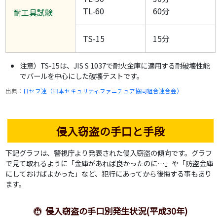
TL-60
60分
耐工具試験
TS-15
15分
注意）TS-15は、JIS S 1037で耐火金庫に適用する耐破壊性能
でバールを中心にした破壊テストです。
出典：
日セフ連（日本セキュリティファニチュア協同組合連合会）
侵入窃盗の手口と手段
下記グラフは、警視庁より発表された侵入窃盗の傾向です。グラフ
で見て取れるように「金庫があれば良かったのに…」や「防盗金庫
にしておけばよかった」など、犯行にあってから後悔する事もあり
ます。
侵入窃盗の手口別発生状況(平成30年)