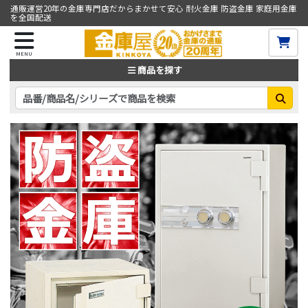
通販運営20年の金庫専門店だからまかせて安心 耐火金庫 防盗金庫 家庭用金庫
を全国配送
MENU
商品を探す