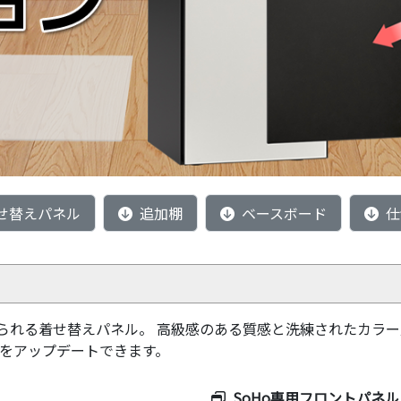
せ替えパネル
追加棚
ベースボード
仕
られる着せ替えパネル。 高級感のある質感と洗練されたカラ
ンをアップデートできます。
SoHo専用フロントパネル