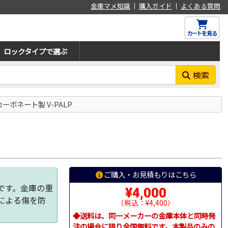
金庫マメ知識
購入ガイド
よくある質問
カートを見る
ロックタイプで選ぶ
検索
カーボネート製 V-PALP
ご購入・お見積もりはこちら
です。金庫の重
¥4,000
による傷を防
（税込：¥4,400）
◆送料は、同一メーカーの金庫本体と同時発
注の場合に限り全国無料です。本製品のみの