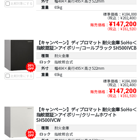
外寸
幅404×奥行495×高さ522mm
比較対象にする
重量
65kg
標準価格：¥184,000
税込：¥202,400
¥147,200
販売価格：
税込：¥161,920
【キャンペーン】ディプロマット 耐火金庫 SoHo＜
指紋認証＞アイボリー/コールブラック SH500IVCB
種類
耐火金庫
ロック
指紋照合式
外寸
幅404×奥行495×高さ522mm
重量
65kg
比較対象にする
標準価格：¥184,000
税込：¥202,400
¥147,200
販売価格：
税込：¥161,920
【キャンペーン】ディプロマット 耐火金庫 SoHo＜
指紋認証＞アイボリー/クリームホワイト
SH500IVCW
種類
耐火金庫
ロック
指紋照合式