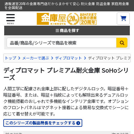
通販運営20年の金庫専門店だからまかせて安心 耐火金庫 防盗金庫 家庭用金庫
を全国配送
MENU
商品を探す
トップ
メーカーで選ぶ
ディプロマット
ディプロマット プレミアム
ディプロマット プレミアム耐火金庫 SoHoシリ
ーズ
人間工学に配慮され金庫上部に配したデジタルロック。暗証番号＋
暗証番号、または、暗証＋指紋によっても解除出来るデュアルロッ
ク機能搭載のおしゃれで多機能なインテリア金庫です。オプション
のフロントパネルはマグネット接着による簡易な交換式でシーンに
応じて着せ替えが可能です。
このシリーズの製品特長をチェックする