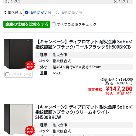
前の20件
次の20件
並べ替え
価格が安い順
価格が高い順
金庫の仕様を比較をする
すべての金庫をチェック
【キャンペーン】ディプロマット 耐火金庫 SoHo＜
指紋認証＞ブラック/コールブラック SH500BKCB
種類
耐火金庫
ロック
指紋照合式
外寸
幅404×奥行495×高さ522mm
重量
65kg
比較対象にする
標準価格：¥184,000
税込：¥202,400
¥147,200
販売価格：
税込：¥161,920
【キャンペーン】ディプロマット 耐火金庫 SoHo＜
指紋認証＞ブラック/クリームホワイト
SH500BKCW
種類
耐火金庫
ロック
指紋照合式