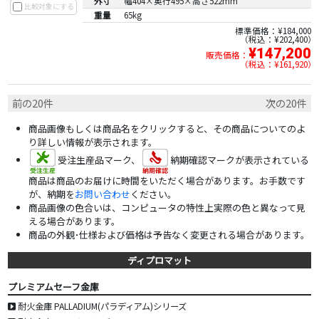
外寸
幅404×奥行495×高さ522mm
比較対象にする
重量
65kg
標準価格：¥184,000
税込：¥202,400
¥147,200
販売価格：
税込：¥161,920
前の20件
次の20件
商品画像もしくは商品名をクリックすると、その商品についてのよ
り詳しい情報が表示されます。
受注生産品マーク、
納期確認マークが表示されている
商品は商品のお届けに時間をいただく場合があります。お手数です
が、納期を
お問い合わせ
ください。
商品画像の色合いは、コンピュータの特性上実際の色と異なって見
える場合があります。
商品の外観･仕様および価格は予告なく変更される場合があります。
ディプロマット
プレミアムセーフ金庫
耐火金庫 PALLADIUM(パラディアム)シリーズ