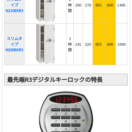
イプ
時
200
276
655
600
1445
N130EKR3
間
スリムタ
2
イプ
時
241
320
655
600
1690
N200EKR3
間
最先端R3デジタルキーロックの特長