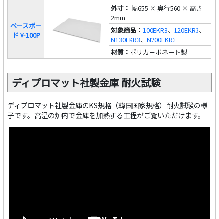
外寸：
幅655 × 奥行560 × 高さ
2mm
ベースボー
対象商品：
100EKR3
、
120EKR3
、
ド V-100P
N130EKR3
、
N200EKR3
材質：
ポリカーボネート製
ディプロマット社製金庫 耐火試験
ディプロマット社製金庫のKS規格（韓国国家規格）耐火試験の様
子です。高温の炉内で金庫を加熱する工程がご覧いただけます。