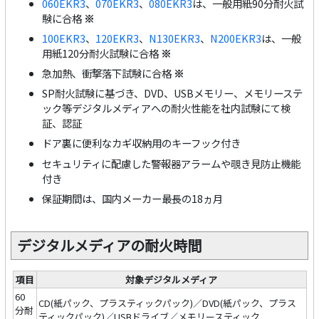
060EKR3
、
070EKR3
、
080EKR3
は、一般用紙90分耐火試
験に合格
※
100EKR3
、
120EKR3
、
N130EKR3
、
N200EKR3
は、一般
用紙120分耐火試験に合格
※
急加熱、衝撃落下試験に合格
※
SP耐火試験に基づき、DVD、USBメモリー、メモリーステ
ック等デジタルメディアへの耐火性能を社内試験にて検
証、認証
ドア裏に便利なカギ収納用のキーフック付き
セキュリティに配慮した警報器アラームや覗き見防止機能
付き
保証期間は、国内メーカー最長の18ヵ月
デジタルメディアの耐火時間
項目
対象デジタルメディア
60
CD(紙パック、プラスティックパック)／DVD(紙パック、プラス
分耐
ティックパック)／USBドライブ／メモリースティック