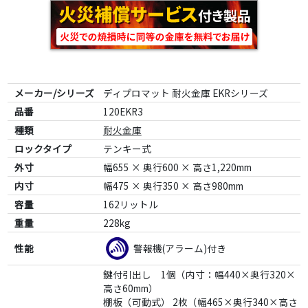
メーカー/シリーズ
ディプロマット 耐火金庫 EKRシリーズ
品番
120EKR3
種類
耐火金庫
ロックタイプ
テンキー式
外寸
幅655 × 奥行600 × 高さ1,220mm
内寸
幅475 × 奥行350 × 高さ980mm
容量
162リットル
重量
228kg
性能
警報機(アラーム)付き
鍵付引出し 1個（内寸：幅440×奥行320×
高さ60mm）
棚板（可動式） 2枚（幅465×奥行340×高さ