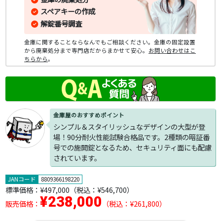
スペアキーの作成
解錠番号調査
金庫に関することならなんでもご相談ください。金庫の固定設置
から廃棄処分まで専門店だからまかせて安心。
お問い合わせはこ
ちらから
。
金庫屋のおすすめポイント
シンプル＆スタイリッシュなデザインの大型が登
場！90分耐火性能試験合格品です。2種類の暗証番
号での施開錠となるため、セキュリティ面にも配慮
されています。
JANコード
8809366198220
標準価格：
¥497,000
（税込：¥546,700）
¥238,000
販売価格：
（税込：¥261,800）