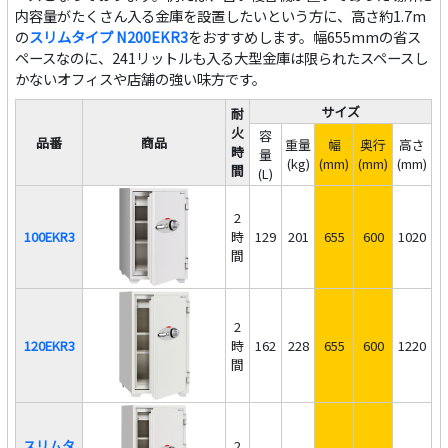
内容量がたくさん入る金庫を設置したいという方に、高さ約1.7m
の
スリムタイプ N200EKR3
をおすすめします。幅655mmの省ス
ペースなのに、241リットルも入る大型金庫は限られたスペースし
かないオフィスや店舗の強い味方です。
サイズ
耐
火
容
品番
商品
重量
幅
奥行
高さ
時
量
(kg)
(mm)
(mm)
(mm)
間
(L)
2
100EKR3
時
129
201
655
600
1020
間
2
120EKR3
時
162
228
655
600
1220
間
スリムタ
2