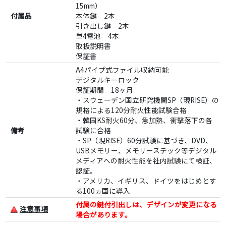
15mm）
付属品
本体鍵 2本
引き出し鍵 2本
単4電池 4本
取扱説明書
保証書
A4パイプ式ファイル収納可能
デジタルキーロック
保証期間 18ヶ月
・スウェーデン国立研究機関SP（現RISE）の
規格による120分耐火性能試験合格
・韓国KS耐火60分、急加熱、衝撃落下の各
備考
試験に合格
・SP（現RISE）60分試験に基づき、DVD、
USBメモリー、メモリーステック等デジタル
メディアへの耐火性能を社内試験にて検証、
認証。
・アメリカ、イギリス、ドイツをはじめとす
る100ヵ国に導入
付属の鍵付引出しは、デザインが変更になる
注意事項
場合があります。