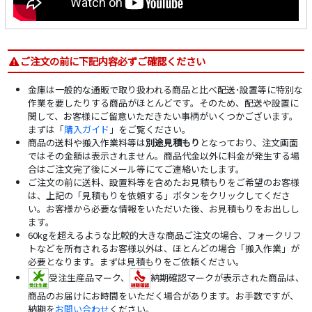
ご注文の前に下記内容必ずご確認ください
金庫は一般的な通販で取り扱われる商品と比べ配送･設置等に特別な
作業を要したりする商品がほとんどです。そのため、配送や設置に
関して、お客様にご留意いただきたい事柄がいくつかございます。
まずは「
購入ガイド
」をご覧ください。
商品の送料や搬入作業料等は
別途見積もり
となっており、注文画面
ではその金額は表示されません。商品代金以外に料金が発生する場
合はご注文完了後にメール等にてご連絡いたします。
ご注文の前に送料、設置料等を含めたお見積もりをご希望のお客様
は、上記の「見積もりを依頼する」ボタンをクリックしてくださ
い。お客様から必要な情報をいただいた後、お見積もりをお出しし
ます。
60kgを超えるような比較的大きな商品ご注文の場合、フォークリフ
トなどを所有されるお客様以外は、ほとんどの場合「搬入作業」が
必要となります。まずは見積もりをご依頼ください。
受注生産品マーク、
納期確認マークが表示された商品は、
商品のお届けにお時間をいただく場合があります。お手数ですが、
納期を
お問い合わせ
ください。