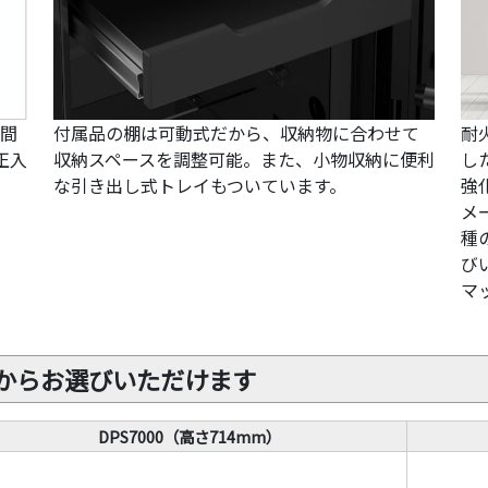
時間
付属品の棚は可動式だから、収納物に合わせて
耐
正入
収納スペースを調整可能。また、小物収納に便利
し
な引き出し式トレイもついています。
強
メ
種
び
マ
ズからお選びいただけます
DPS7000（高さ714mm）