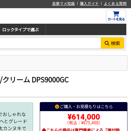
金庫マメ知識
購入ガイド
よくある質問
カートを見る
ロックタイプで選ぶ
検索
クリーム DPS9000GC
ご購入・お見積もりはこちら
でおしゃれな
¥614,000
能へとグレード
（税込：¥675,400）
太カンヌキで
◆こちらの商品は専門業者による「据付設