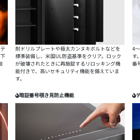
分テ
耐ドリルプレートや極太カンヌキボルトなどを
4
落下
標準装備し、米国UL防盗基準をクリア。ロック
す
ま
が破壊されたときに再施錠するリロッキング機
番
能付きで、高いセキュリティ機能を備えていま
す。
暗証番号覗き見防止機能