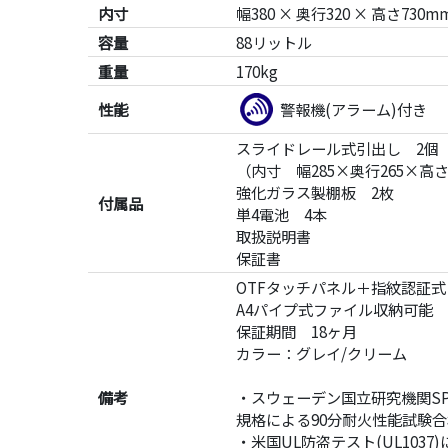
内寸
幅380 × 奥行320 × 高さ730m
容量
88リットル
重量
170kg
性能
警報機(アラーム)付き
スライドレール式引出し 2個
（内寸 幅285×奥行265×高さ
強化ガラス製棚板 2枚
付属品
単4電池 4本
取扱説明書
保証書
OTFタッチパネル＋指紋認証
A4パイプ式ファイル収納可能
保証期間 18ヶ月
カラー：グレイ/クリーム
備考
・スウェーデン国立研究機関SP
規格による90分耐火性能試験合
・米国UL防盗テスト(UL1037