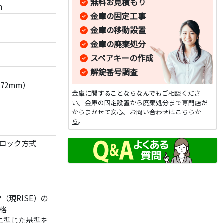
無料お見積もり
m
金庫の固定工事
金庫の移動設置
金庫の廃棄処分
スペアキーの作成
解錠番号調査
72mm）
金庫に関することならなんでもご相談くださ
い。金庫の固定設置から廃棄処分まで専門店だ
からまかせて安心。
お問い合わせはこちらか
ら
。
式ロック方式
（現RISE）の
格
)に準じた基準を