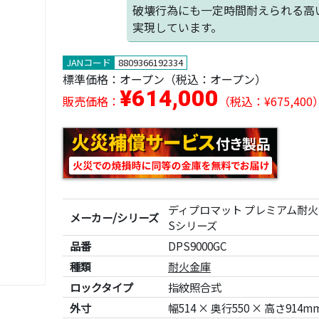
破壊行為にも一定時間耐えられる高
実現しています。
JANコード
8809366192334
標準価格：
オープン
（税込：オープン）
¥614,000
販売価格：
（税込：¥675,400
ディプロマット プレミアム耐火金庫
メーカー/シリーズ
Sシリーズ
品番
DPS9000GC
種類
耐火金庫
ロックタイプ
指紋照合式
外寸
幅514 × 奥行550 × 高さ914m