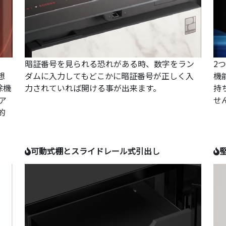
装
暗証番号を見られる恐れがある時、数字をラン
2
想
ダムに入力してもどこかに暗証番号が正しく入
機
除機
力されていれば開ける事が出来ます。
持
ア
せ
的
可動式棚とスライドレール式引出し