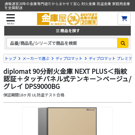
通販運営20年の金庫専門店だからまかせて安心 耐火金庫 防盗金庫 家庭用金庫
を全国配送
MENU
商品を探す
トップ
メーカーで選ぶ
ディプロマット
ディプロマット プレミアム耐
diplomat 90分耐火金庫 NEXT PLUS＜指紋
認証＋タッチパネル式テンキー＞ベージュ/
グレイ DPS9000BG
保証期間18ヶ月 UL防盗テスト合格