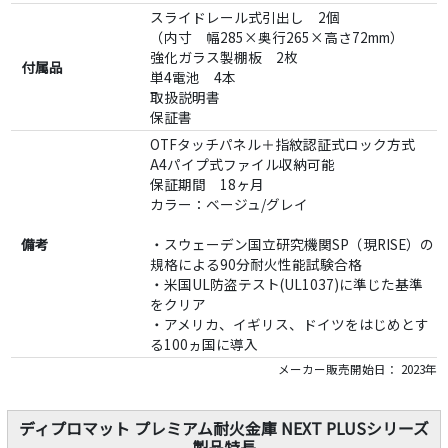
スライドレール式引出し 2個
（内寸 幅285×奥行265×高さ72mm）
強化ガラス製棚板 2枚
付属品
単4電池 4本
取扱説明書
保証書
OTFタッチパネル＋指紋認証式ロック方式
A4パイプ式ファイル収納可能
保証期間 18ヶ月
カラー：ベージュ/グレイ
備考
・スウェーデン国立研究機関SP（現RISE）の
規格による90分耐火性能試験合格
・米国UL防盗テスト(UL1037)に準じた基準
をクリア
・アメリカ、イギリス、ドイツをはじめとす
る100ヵ国に導入
メーカー販売開始日： 2023年
ディプロマット プレミアム耐火金庫 NEXT PLUSシリーズ
製品特長