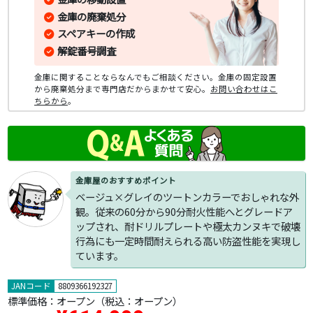
金庫の廃棄処分
スペアキーの作成
解錠番号調査
金庫に関することならなんでもご相談ください。金庫の固定設置
から廃棄処分まで専門店だからまかせて安心。
お問い合わせはこ
ちらから
。
金庫屋のおすすめポイント
ベージュ×グレイのツートンカラーでおしゃれな外
観。従来の60分から90分耐火性能へとグレードア
ップされ、耐ドリルプレートや極太カンヌキで破壊
行為にも一定時間耐えられる高い防盗性能を実現し
ています。
JANコード
8809366192327
標準価格：
オープン
（税込：オープン）