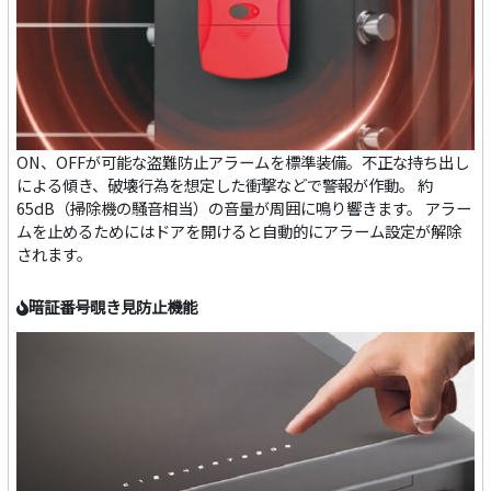
ON、OFFが可能な盗難防止アラームを標準装備。不正な持ち出し
による傾き、破壊行為を想定した衝撃などで警報が作動。 約
65dB（掃除機の騒音相当）の音量が周囲に鳴り響きます。 アラー
ムを止めるためにはドアを開けると自動的にアラーム設定が解除
されます。
暗証番号覗き見防止機能