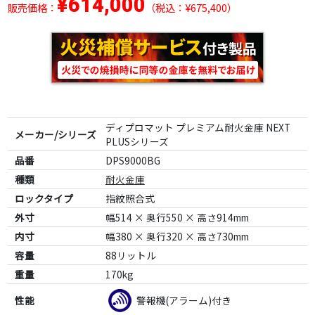
¥614,000
販売価格：
（税込：¥675,400）
ディプロマット プレミアム耐火金庫 NEXT
メーカー/シリーズ
PLUSシリーズ
品番
DPS9000BG
種類
耐火金庫
ロックタイプ
指紋照合式
外寸
幅514 × 奥行550 × 高さ914mm
内寸
幅380 × 奥行320 × 高さ730mm
容量
88リットル
重量
170kg
性能
警報機(アラーム)付き