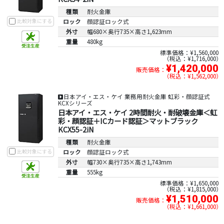
種類
耐火金庫
比較対象にする
ロック
顔認証ロック式
外寸
幅680×奥行735×高さ1,623mm
重量
480kg
標準価格：¥1,560,000
税込：¥1,716,000
¥1,420,000
販売価格：
税込：¥1,562,000
日本アイ・エス・ケイ 業務用耐火金庫 虹彩・顔認証式
KCXシリーズ
日本アイ・エス・ケイ 2時間耐火・耐破壊金庫＜虹
彩・顔認証＋ICカード認証＞マットブラック
KCX55-2iN
種類
耐火金庫
比較対象にする
ロック
顔認証ロック式
外寸
幅730×奥行735×高さ1,743mm
重量
555kg
標準価格：¥1,650,000
税込：¥1,815,000
¥1,510,000
販売価格：
税込：¥1,661,000