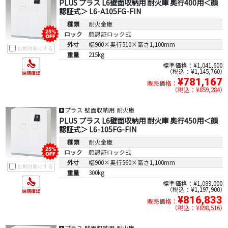
PLUS プラス L6壁面収納用 耐火庫 奥行400用＜顔
認証式＞ L6-A105FG-FIN
種類
耐火金庫
ロック
顔認証ロック式
外寸
幅900×奥行510×高さ1,100mm
比較対象にする
重量
215kg
標準価格：¥1,041,600
税込：¥1,145,760
¥781,167
販売価格：
税込：¥859,284
プラス 壁面収納用 耐火庫
PLUS プラス L6壁面収納用 耐火庫 奥行450用＜顔
認証式＞ L6-105FG-FIN
種類
耐火金庫
ロック
顔認証ロック式
外寸
幅900×奥行560×高さ1,100mm
比較対象にする
重量
300kg
標準価格：¥1,089,000
税込：¥1,197,900
¥816,833
販売価格：
税込：¥898,516