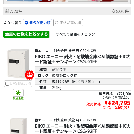
前の20件
次の20件
並べ替え
価格が安い順
価格が高い順
金庫の仕様を比較をする
すべての金庫をチェック
エーコー 耐火金庫 業務用 CSG/NCW
EIKO エーコー 耐火・耐破壊金庫＜AI顔認証＋ICカ
ード認証＋テンキー＞ CSG-91FF
種類
耐火金庫
ロック
顔認証ロック式
外寸
幅610×奥行630×高さ910mm
比較対象にする
重量
241kg
標準価格：¥721,000
税込：¥793,100
¥424,795
販売価格：
税込：¥467,275
エーコー 耐火金庫 業務用 CSG/NCW
EIKO エーコー 耐火・耐破壊金庫＜AI顔認証＋ICカ
ード認証＋テンキー＞ CSG-92FF