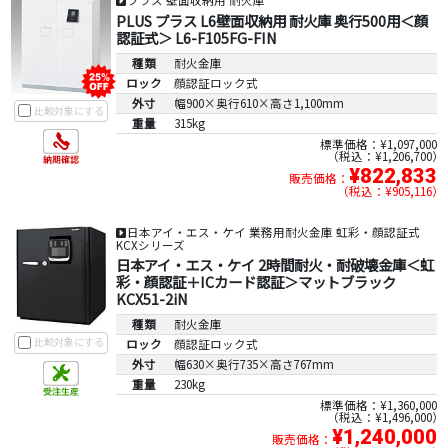
プラス 壁面収納用 耐火庫
PLUS プラス L6壁面収納用 耐火庫 奥行500用＜顔
認証式＞ L6-F105FG-FIN
種類
耐火金庫
ロック
顔認証ロック式
外寸
幅900×奥行610×高さ1,100mm
比較対象にする
重量
315kg
標準価格：¥1,097,000
税込：¥1,206,700
¥822,833
販売価格：
税込：¥905,116
日本アイ・エス・ケイ 業務用耐火金庫 虹彩・顔認証式
KCXシリーズ
日本アイ・エス・ケイ 2時間耐火・耐破壊金庫＜虹
彩・顔認証＋ICカード認証＞マットブラック
KCX51-2iN
種類
耐火金庫
比較対象にする
ロック
顔認証ロック式
外寸
幅630×奥行735×高さ767mm
重量
230kg
標準価格：¥1,360,000
税込：¥1,496,000
¥1,240,000
販売価格：