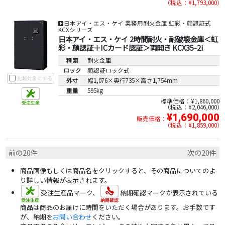
税込：¥1,793,000
日本アイ・エス・ケイ 業務用耐火金庫 虹彩・顔認証式
KCXシリーズ
日本アイ・エス・ケイ 2時間耐火・耐破壊金庫＜虹
彩・顔認証＋ICカード認証＞両開き KCX35-2i
種類
耐火金庫
ロック
顔認証ロック式
比較対象にする
外寸
幅1,076×奥行735×高さ1,754mm
重量
595kg
標準価格：¥1,860,000
税込：¥2,046,000
¥1,690,000
販売価格：
税込：¥1,859,000
前の20件
次の20件
商品画像もしくは商品名をクリックすると、その商品についてのよ
り詳しい情報が表示されます。
受注生産品マーク、
納期確認マークが表示されている
商品は商品のお届けに時間をいただく場合があります。お手数です
が、納期を
お問い合わせ
ください。