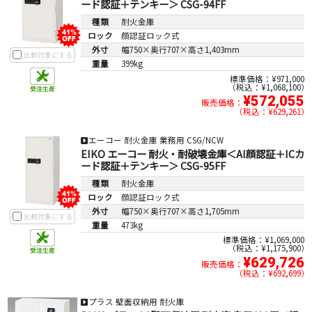
ード認証＋テンキー＞ CSG-94FF
種類
耐火金庫
ロック
顔認証ロック式
外寸
幅750×奥行707×高さ1,403mm
比較対象にする
重量
399kg
標準価格：¥971,000
税込：¥1,068,100
¥572,055
販売価格：
税込：¥629,261
エーコー 耐火金庫 業務用 CSG/NCW
EIKO エーコー 耐火・耐破壊金庫＜AI顔認証＋ICカ
ード認証＋テンキー＞ CSG-95FF
種類
耐火金庫
ロック
顔認証ロック式
外寸
幅750×奥行707×高さ1,705mm
比較対象にする
重量
473kg
標準価格：¥1,069,000
税込：¥1,175,900
¥629,726
販売価格：
税込：¥692,699
プラス 壁面収納用 耐火庫