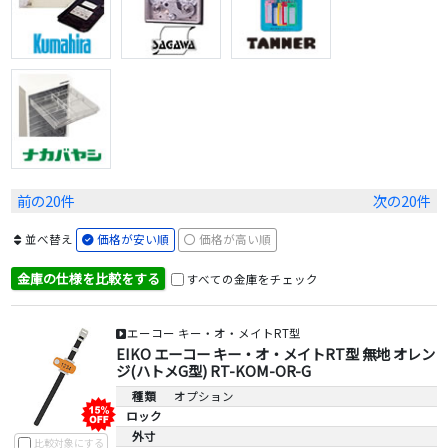
前の20件
次の20件
並べ替え
価格が安い順
価格が高い順
金庫の仕様を比較をする
すべての金庫をチェック
エーコー キー・オ・メイトRT型
EIKO エーコー キー・オ・メイトRT型 無地 オレン
ジ(ハトメG型) RT-KOM-OR-G
種類
オプション
ロック
外寸
比較対象にする