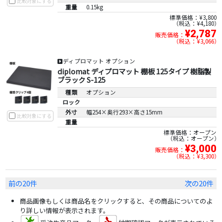
比較対象にする
重量
0.15kg
標準価格：¥3,800
税込：¥4,180
¥2,787
販売価格：
税込：¥3,066
ディプロマット オプション
diplomat ディプロマット 棚板 125タイプ 樹脂製
ブラック S-125
種類
オプション
ロック
外寸
幅254×奥行293×高さ15mm
比較対象にする
重量
標準価格：オープン
税込：オープン
¥3,000
販売価格：
税込：¥3,300
前の20件
次の20件
商品画像もしくは商品名をクリックすると、その商品についてのよ
り詳しい情報が表示されます。