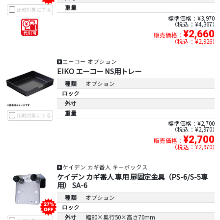
重量
比較対象にする
標準価格：¥3,970
税込：¥4,367
¥2,660
販売価格：
税込：¥2,926
エーコー オプション
EIKO エーコー NS用トレー
種類
オプション
ロック
外寸
重量
比較対象にする
標準価格：¥2,700
税込：¥2,970
¥2,700
販売価格：
税込：¥2,970
ケイデン カギ番人 キーボックス
ケイデン カギ番人 専用 扉固定金具（PS-6/S-5専
用） SA-6
種類
オプション
ロック
外寸
幅80×奥行50×高さ70mm