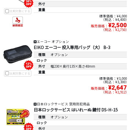
外寸
重量
比較対象にする
標準価格：¥4,000
税込：¥4,400
¥2,500
販売価格：
税込：¥2,750
エーコー オプション
EIKO エーコー 投入専用バッグ（大） B-3
種類
オプション
ロック
外寸
幅230×奥行135×高さ40mm
重量
比較対象にする
標準価格：¥3,000
税込：¥3,300
¥2,647
販売価格：
税込：¥2,912
日本ロックサービス 窓用防犯用品
日本ロックサービス はいれーぬ 鍵付 DS-H-15
種類
オプション
ロック
外寸