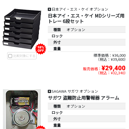
日本アイ・エス・ケイ オプション
日本アイ・エス・ケイ MDシリーズ用
トレー 6段セット
種類
オプション
ロック
外寸
重量
標準価格：¥36,000
比較対象にする
税込：¥39,600
¥29,400
販売価格：
税込：¥32,340
SAGAWA サガワ オプション
サガワ 盗難防止用警報器 アラーム
種類
オプション
ロック
外寸
重量