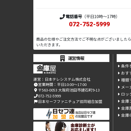
電話番号
（平日10時～17時）
072-752-5999
商品の仕様やご注文方法でご不明な点がございました
いただきます。
運営情報
条件
おす
運営：
日本テレシステム株式会社
種類
営業時間：平日10:00～17:00
メー
〒563-0053 大阪府池田市建石町9-13
ロッ
072-752-5999
金庫
日本セーフファニチュア協同組合加盟
金庫
金庫