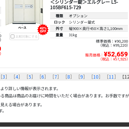
＜シリンダー錠＞エルグレー L5-
105BF615-729
種類
オプション
ロック
シリンダー錠式
外寸
幅900×奥行450×高さ1,100mm
重量
31kg
0
比較対象にする
標準価格：¥90,200
税込：¥99,220
0
¥52,659
販売価格：
税込：¥57,925
［
3
］ ［
4
］ ［
5
］ ［
6
］ ［
7
］ ［
8
］ ［
9
］ ［
10
］ ［
11
］ 【
1
のより詳しい情報が表示されます。
いる商品は商品のお届けに時間をいただく場合があります。お手数です
て見える場合があります。
す。