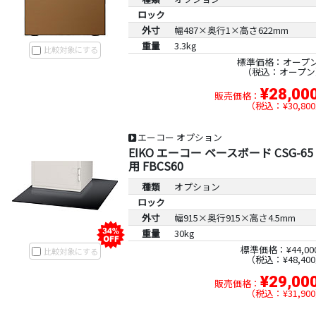
ロック
外寸
幅487×奥行1×高さ622mm
重量
3.3kg
比較対象にする
標準価格：オープ
税込：オープン
¥28,00
販売価格：
税込：¥30,800
エーコー オプション
EIKO エーコー ベースボード CSG-65
用 FBCS60
種類
オプション
ロック
外寸
幅915×奥行915×高さ4.5mm
重量
30kg
標準価格：¥44,00
比較対象にする
税込：¥48,400
¥29,00
販売価格：
税込：¥31,900