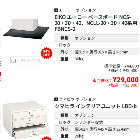
エーコー オプション
EIKO エーコー ベースボード NCS-
20・30・40、NCLL-20・30・40系用
FBNCS-2
種類
オプション
ロック
外寸
幅915×奥行915×高さ4.5mm
重量
30kg
0
比較対象にする
標準価格：¥44,000
税込：¥48,400
0
¥29,000
販売価格：
税込：¥31,900
クマヒラ オプション
クマヒラ インテリアユニット LBD-b
種類
オプション
ロック
シリンダー錠式
外寸
幅502×奥行445×高さ324mm
重量
20kg