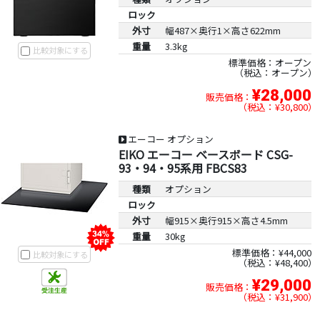
ロック
外寸
幅487×奥行1×高さ622mm
重量
3.3kg
比較対象にする
標準価格：オープン
税込：オープン
¥28,000
販売価格：
税込：¥30,800
エーコー オプション
EIKO エーコー ベースボード CSG-
93・94・95系用 FBCS83
種類
オプション
ロック
外寸
幅915×奥行915×高さ4.5mm
重量
30kg
標準価格：¥44,000
比較対象にする
税込：¥48,400
¥29,000
販売価格：
税込：¥31,900