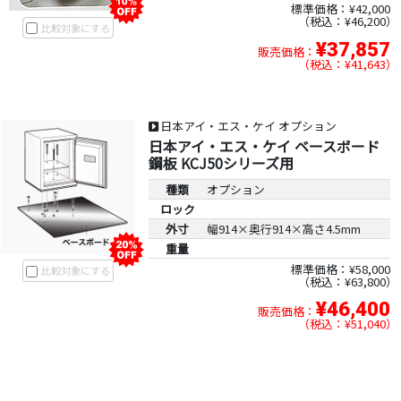
標準価格：¥42,000
税込：¥46,200
比較対象にする
¥37,857
販売価格：
税込：¥41,643
日本アイ・エス・ケイ オプション
日本アイ・エス・ケイ ベースボード
鋼板 KCJ50シリーズ用
種類
オプション
ロック
外寸
幅914×奥行914×高さ4.5mm
重量
標準価格：¥58,000
比較対象にする
税込：¥63,800
¥46,400
販売価格：
税込：¥51,040