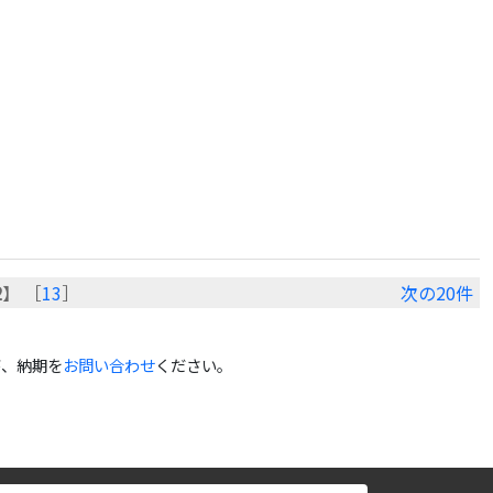
2
】 ［
13
］
次の20件
が、納期を
お問い合わせ
ください。