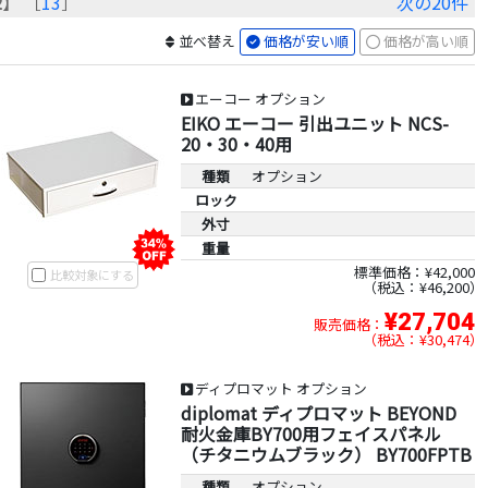
2
】 ［
13
］
次の20件
並べ替え
価格が安い順
価格が高い順
エーコー オプション
EIKO エーコー 引出ユニット NCS-
20・30・40用
種類
オプション
ロック
外寸
重量
標準価格：¥42,000
比較対象にする
税込：¥46,200
¥27,704
販売価格：
税込：¥30,474
ディプロマット オプション
diplomat ディプロマット BEYOND
耐火金庫BY700用フェイスパネル
（チタニウムブラック） BY700FPTB
種類
オプション