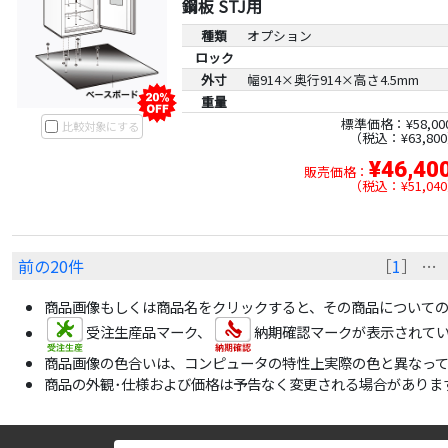
鋼板 STJ用
種類
オプション
ロック
外寸
幅914×奥行914×高さ4.5mm
重量
標準価格：¥58,00
比較対象にする
税込：¥63,800
¥46,40
販売価格：
税込：¥51,040
前の20件
［
1
］ … 
商品画像もしくは商品名をクリックすると、その商品について
受注生産品マーク、
納期確認マークが表示されて
商品画像の色合いは、コンピュータの特性上実際の色と異なっ
商品の外観･仕様および価格は予告なく変更される場合がありま