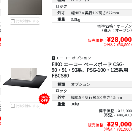
ロック
外寸
幅487×奥行1×高さ622mm
重量
3.3kg
比較対象にする
ン
標準価格：オープン
税込：オープン
0
¥28,000
販売価格：
税込：¥30,800
エーコー オプション
EIKO エーコー ベースボード CSG-
90・91・92系、PSG-100・125系用
FBCS80
種類
オプション
ロック
外寸
幅915×奥行915×高さ4.5mm
重量
30kg
0
比較対象にする
標準価格：¥44,000
税込：¥48,400
0
¥29,000
販売価格：
税込：¥31,900