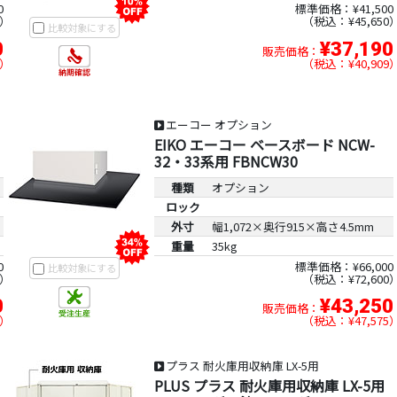
0
標準価格：¥41,500
税込：¥45,650
比較対象にする
0
¥37,190
販売価格：
税込：¥40,909
エーコー オプション
EIKO エーコー ベースボード NCW-
32・33系用 FBNCW30
種類
オプション
ロック
外寸
幅1,072×奥行915×高さ4.5mm
重量
35kg
0
標準価格：¥66,000
比較対象にする
税込：¥72,600
0
¥43,250
販売価格：
税込：¥47,575
プラス 耐火庫用収納庫 LX-5用
PLUS プラス 耐火庫用収納庫 LX-5用