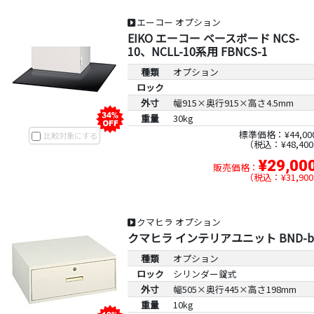
エーコー オプション
EIKO エーコー ベースボード NCS-
10、NCLL-10系用 FBNCS-1
種類
オプション
ロック
外寸
幅915×奥行915×高さ4.5mm
重量
30kg
標準価格：¥44,00
比較対象にする
税込：¥48,400
¥29,00
販売価格：
税込：¥31,900
クマヒラ オプション
クマヒラ インテリアユニット BND-b
種類
オプション
ロック
シリンダー錠式
外寸
幅505×奥行445×高さ198mm
重量
10kg