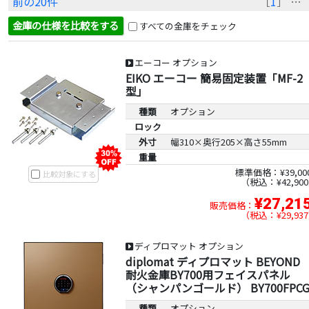
前の20件
［
1
］ … 
金庫の仕様を比較をする
すべての金庫をチェック
エーコー オプション
EIKO エーコー 簡易固定装置「MF-2
型」
種類
オプション
ロック
外寸
幅310×奥行205×高さ55mm
重量
標準価格：¥39,00
比較対象にする
税込：¥42,900
¥27,21
販売価格：
税込：¥29,937
ディプロマット オプション
diplomat ディプロマット BEYOND
耐火金庫BY700用フェイスパネル
（シャンパンゴールド） BY700FPC
種類
オプション