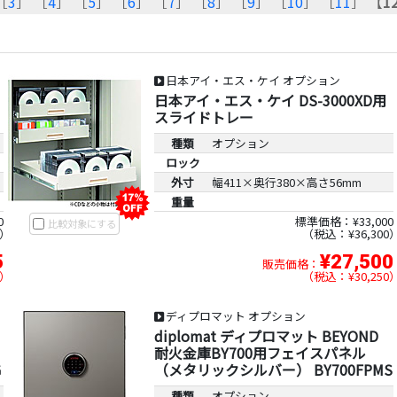
［
3
］ ［
4
］ ［
5
］ ［
6
］ ［
7
］ ［
8
］ ［
9
］ ［
10
］ ［
11
］ 【
1
日本アイ・エス・ケイ オプション
日本アイ・エス・ケイ DS-3000XD用
スライドトレー
種類
オプション
ロック
外寸
幅411×奥行380×高さ56mm
重量
0
標準価格：¥33,000
比較対象にする
税込：¥36,300
5
¥27,500
販売価格：
税込：¥30,250
ディプロマット オプション
diplomat ディプロマット BEYOND
耐火金庫BY700用フェイスパネル
G
（メタリックシルバー） BY700FPMS
種類
オプション