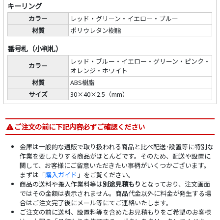
キーリング
カラー
レッド・グリーン・イエロー・ブルー
材質
ポリウレタン樹脂
番号札（小判札）
レッド・ブルー・イエロー・グリーン・ピンク・
カラー
オレンジ・ホワイト
材質
ABS樹脂
サイズ
30×40×2.5（mm）
ご注文の前に下記内容必ずご確認ください
金庫は一般的な通販で取り扱われる商品と比べ配送･設置等に特別な
作業を要したりする商品がほとんどです。そのため、配送や設置に
関して、お客様にご留意いただきたい事柄がいくつかございます。
まずは「
購入ガイド
」をご覧ください。
商品の送料や搬入作業料等は
別途見積もり
となっており、注文画面
ではその金額は表示されません。商品代金以外に料金が発生する場
合はご注文完了後にメール等にてご連絡いたします。
ご注文の前に送料、設置料等を含めたお見積もりをご希望のお客様