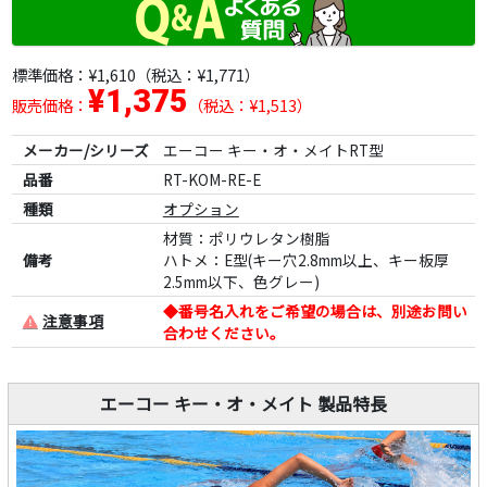
標準価格：
¥1,610
（税込：¥1,771）
¥1,375
販売価格：
（税込：¥1,513）
メーカー/シリーズ
エーコー キー・オ・メイトRT型
品番
RT-KOM-RE-E
種類
オプション
材質：ポリウレタン樹脂
備考
ハトメ：E型(キー穴2.8mm以上、キー板厚
2.5mm以下、色グレー)
◆番号名入れをご希望の場合は、別途お問い
注意事項
合わせください。
エーコー キー・オ・メイト 製品特長