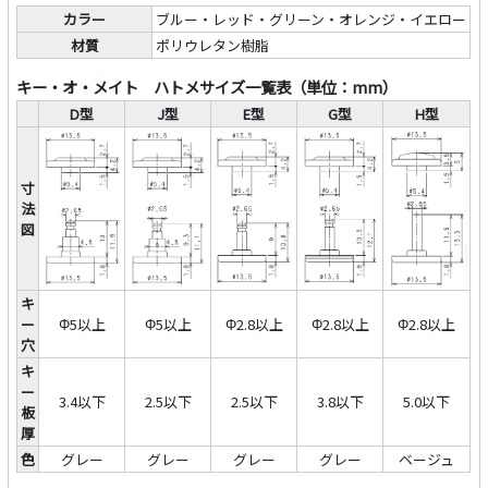
カラー
ブルー・レッド・グリーン・オレンジ・イエロー
材質
ポリウレタン樹脂
キー・オ・メイト ハトメサイズ一覧表（単位：mm）
D型
J型
E型
G型
H型
寸
法
図
キ
ー
Φ5以上
Φ5以上
Φ2.8以上
Φ2.8以上
Φ2.8以上
穴
キ
ー
3.4以下
2.5以下
2.5以下
3.8以下
5.0以下
板
厚
色
グレー
グレー
グレー
グレー
ベージュ