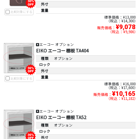
外寸
重量
比較対象にする
標準価格：¥13,000
税込：¥14,300
¥9,078
販売価格：
税込：¥9,986
エーコー オプション
EIKO エーコー 棚板 TA404
種類
オプション
ロック
外寸
重量
比較対象にする
標準価格：¥16,000
税込：¥17,600
¥10,165
販売価格：
税込：¥11,182
エーコー オプション
EIKO エーコー 棚板 TA52
種類
オプション
ロック
外寸