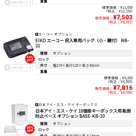
重量
比較対象にする
標準価格：¥11,000
税込：¥12,100
¥7,503
販売価格：
税込：¥8,253
エーコー オプション
EIKO エーコー 投入専用バッグ（小・鍵付） NB-
21
種類
オプション
ロック
外寸
幅170×奥行125×高さ40mm
比較対象にする
重量
標準価格：¥9,000
税込：¥9,900
¥7,816
販売価格：
税込：¥8,598
日本アイ・エス・ケイ キーボックス
日本アイ・エス・ケイ 10個掛キーボックス用 転倒
防止ベース オプション BASE-KB-10
種類
オプション
ロック
外寸
幅360×奥行200×高さ13mm