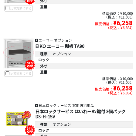
外寸
重量
比較対象にする
標準価格：¥10,000
税込：¥11,000
¥6,258
販売価格：
税込：¥6,884
エーコー オプション
EIKO エーコー 棚板 TA90
種類
オプション
ロック
外寸
重量
比較対象にする
標準価格：¥10,000
税込：¥11,000
¥6,258
販売価格：
税込：¥6,884
日本ロックサービス 窓用防犯用品
日本ロックサービス はいれーぬ 鍵付 3個パック
DS-H-15V
種類
オプション
ロック