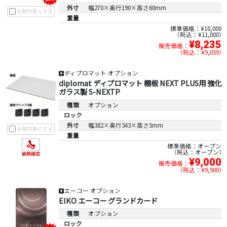
外寸
幅270×奥行190×高さ60mm
比較対象にする
重量
標準価格：¥10,000
税込：¥11,000
¥8,235
販売価格：
税込：¥9,059
ディプロマット オプション
diplomat ディプロマット 棚板 NEXT PLUS用 強化
ガラス製 S-NEXTP
種類
オプション
ロック
外寸
幅382×奥行343×高さ5mm
比較対象にする
重量
標準価格：オープン
税込：オープン
¥9,000
販売価格：
税込：¥9,900
エーコー オプション
EIKO エーコー グランドカード
種類
オプション
ロック