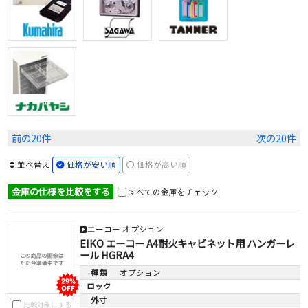
前の20件
次の20件
並べ替え
価格が安い順
価格が高い順
金庫の仕様を比較をする
すべての金庫をチェック
エーコー オプション
EIKO エーコー A4耐火キャビネット用 ハンガーレ
ール HGRA4
種類
オプション
ロック
外寸
比較対象にする