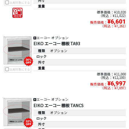
外寸
比較対象にする
重量
標準価格：¥10,020
税込：¥11,022
¥6,601
販売価格：
税込：¥7,261
エーコー オプション
EIKO エーコー 棚板 TA93
種類
オプション
ロック
外寸
重量
比較対象にする
標準価格：¥11,000
税込：¥12,100
¥6,997
販売価格：
税込：¥7,697
エーコー オプション
EIKO エーコー 棚板 TANCS
種類
オプション
ロック
外寸