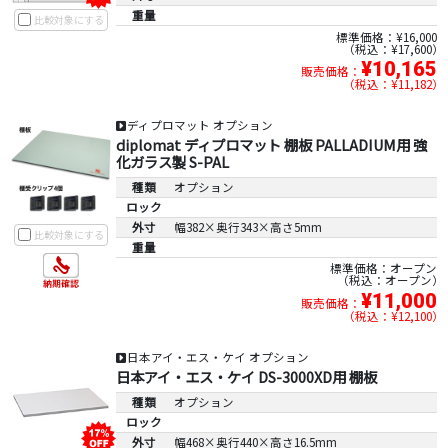
重量
比較対象にする
標準価格：¥16,000
税込：¥17,600
¥10,165
販売価格：
税込：¥11,182
ディプロマット オプション
diplomat ディプロマット 棚板 PALLADIUM用 強
化ガラス製 S-PAL
種類
オプション
ロック
外寸
幅382×奥行343×高さ5mm
比較対象にする
重量
標準価格：オープン
税込：オープン
¥11,000
販売価格：
税込：¥12,100
日本アイ・エス・ケイ オプション
日本アイ・エス・ケイ DS-3000XD用 棚板
種類
オプション
ロック
外寸
幅468×奥行440×高さ16.5mm