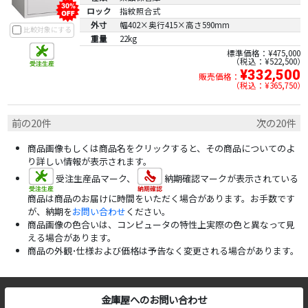
ロック
指紋照合式
外寸
幅402×奥行415×高さ590mm
比較対象にする
重量
22kg
標準価格：¥475,000
税込：¥522,500
¥332,500
販売価格：
税込：¥365,750
前の20件
次の20件
商品画像もしくは商品名をクリックすると、その商品についてのよ
り詳しい情報が表示されます。
受注生産品マーク、
納期確認マークが表示されている
商品は商品のお届けに時間をいただく場合があります。お手数です
が、納期を
お問い合わせ
ください。
商品画像の色合いは、コンピュータの特性上実際の色と異なって見
える場合があります。
商品の外観･仕様および価格は予告なく変更される場合があります。
金庫屋へのお問い合わせ