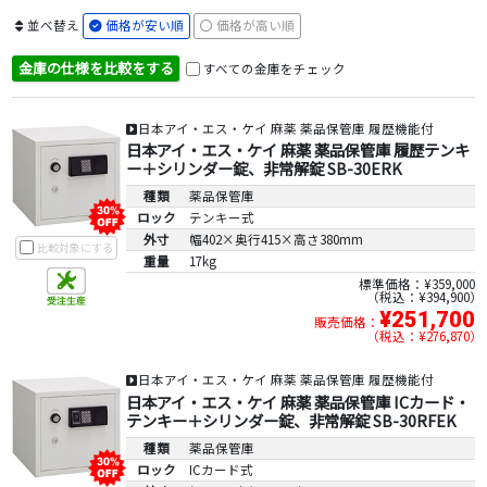
並べ替え
価格が安い順
価格が高い順
金庫の仕様を比較をする
すべての金庫をチェック
日本アイ・エス・ケイ 麻薬 薬品保管庫 履歴機能付
日本アイ・エス・ケイ 麻薬 薬品保管庫 履歴テンキ
ー＋シリンダー錠、非常解錠 SB-30ERK
種類
薬品保管庫
ロック
テンキー式
外寸
幅402×奥行415×高さ380mm
比較対象にする
重量
17kg
標準価格：¥359,000
税込：¥394,900
¥251,700
販売価格：
税込：¥276,870
日本アイ・エス・ケイ 麻薬 薬品保管庫 履歴機能付
日本アイ・エス・ケイ 麻薬 薬品保管庫 ICカード・
テンキー＋シリンダー錠、非常解錠 SB-30RFEK
種類
薬品保管庫
ロック
ICカード式