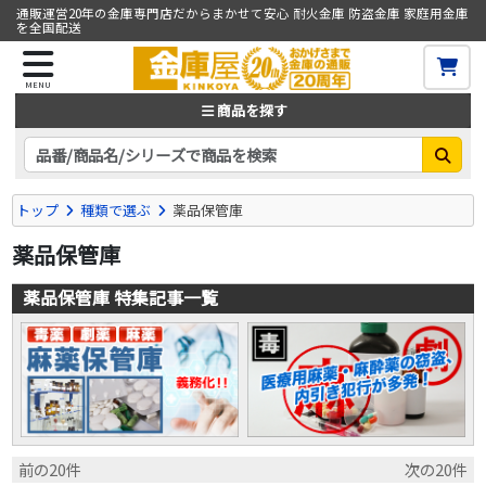
通販運営20年の金庫専門店だからまかせて安心 耐火金庫 防盗金庫 家庭用金庫
を全国配送
MENU
商品を探す
トップ
種類で選ぶ
薬品保管庫
薬品保管庫
薬品保管庫 特集記事一覧
前の20件
次の20件