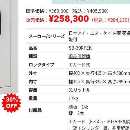
標準価格：
¥369,000
（税込：¥405,900）
¥258,300
販売価格：
（税込：¥284,130
日本アイ・エス・ケイ 麻薬 薬
メーカー/シリーズ
能付
品番
SB-30RFEK
種類
薬品保管庫
ロックタイプ
ICカード式
外寸
幅402 × 奥行415 × 高さ380m
内寸
幅325 × 奥行322 × 高さ299m
容量
31リットル
重量
17kg
棚板 1枚
付属品
鍵 2本
ICカード（FeliCa・MIFAR
ー錠＋シリンダー錠、非常解錠