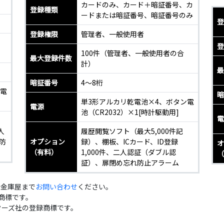
カードのみ、カード＋暗証番号、カ
登録種類
ードまたは暗証番号、暗証番号のみ
登
登録権限
管理者、一般使用者
登
100件（管理者、一般使用者の合
最大登録件数
計）
最
暗証番号
4～8桁
ン電
暗
単3形アルカリ乾電池×4、ボタン電
電源
池（CR2032）×1[時計駆動用]
電
人
履歴閲覧ソフト（最大5,000件記
防
オプション
録）、棚板、ICカード、ID登録
オ
（有料）
1,000件、二人認証（ダブル認
（
証）、扉閉め忘れ防止アラーム
、金庫屋まで
お問い合わせ
ください。
録商標です。
クターズ社の登録商標です。