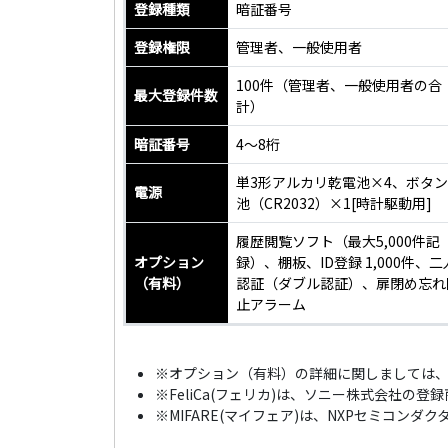
登録種類
暗証番号
登録権限
管理者、一般使用者
100件（管理者、一般使用者の合
最大登録件数
計）
暗証番号
4～8桁
単3形アルカリ乾電池×4、ボタ
電源
池（CR2032）×1[時計駆動用]
履歴閲覧ソフト（最大5,000件記
オプション
録）、棚板、ID登録 1,000件、二
（有料）
認証（ダブル認証）、扉閉め忘れ
止アラーム
※オプション（有料）の詳細に関しましては
※FeliCa(フェリカ)は、ソニー株式会社の登
※MIFARE(マイフェア)は、NXPセミコンダ