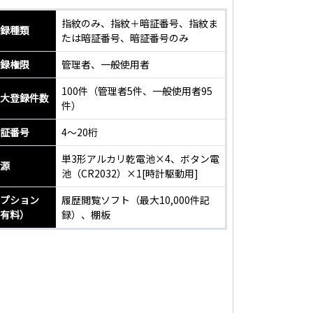
指紋のみ、指紋＋暗証番号、指紋ま
録種類
たは暗証番号、暗証番号のみ
録権限
管理者、一般使用者
100件（管理者5件、一般使用者95
大登録件数
件）
証番号
4～20桁
単3形アルカリ乾電池×4、ボタン電
源
池（CR2032）×1[時計駆動用]
プション
履歴閲覧ソフト（最大10,000件記
有料）
録）、棚板