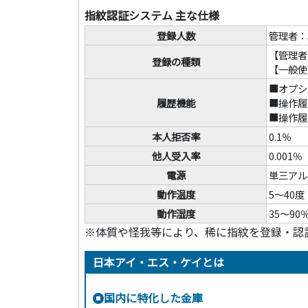
指紋認証システム 主な仕様
登録人数
管理者：
【管理者
登録の種類
【一般使
■オプシ
履歴機能
■操作履歴
■操作履
本人拒否率
0.1％
他人受入率
0.001％
電源
単三アル
動作温度
5～40度
動作湿度
35～9
※体質や怪我等により、稀に指紋を登録・認
日本アイ・エス・ケイとは
国内に特化した金庫