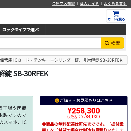
金庫マメ知識
購入ガイド
よくある質問
カートを見る
ロックタイプで選ぶ
検索
保管庫 ICカード・テンキー＋シリンダー錠、非常解錠 SB-30RFEK
SB-30RFEK
ご購入・お見積もりはこちら
う工場や医療
¥258,300
本製ですので
（税込：¥284,130）
応のスマホ、IC
◆商品の無料配達は軒先までです。「据付設
。
置」をご希望の場合は別途お見積りいたしま