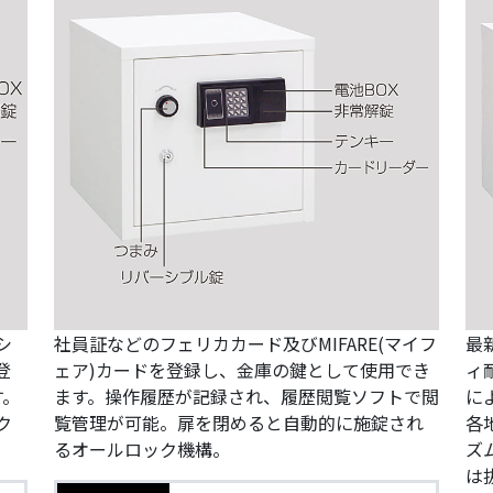
シ
社員証などのフェリカカード及びMIFARE(マイフ
最
登
ェア)カードを登録し、金庫の鍵として使用でき
ィ
す。
ます。操作履歴が記録され、履歴閲覧ソフトで閲
に
ク
覧管理が可能。扉を閉めると自動的に施錠され
各
るオールロック機構。
ズ
は