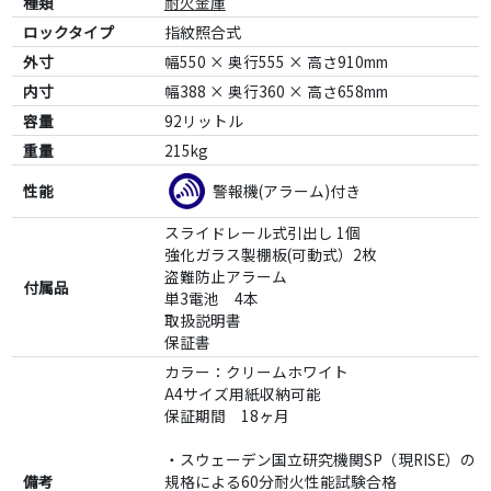
種類
耐火金庫
ロックタイプ
指紋照合式
外寸
幅550 × 奥行555 × 高さ910mm
内寸
幅388 × 奥行360 × 高さ658mm
容量
92リットル
重量
215kg
性能
警報機(アラーム)付き
スライドレール式引出し 1個
強化ガラス製棚板(可動式）2枚
盗難防止アラーム
付属品
単3電池 4本
取扱説明書
保証書
カラー：クリームホワイト
A4サイズ用紙収納可能
保証期間 18ヶ月
・スウェーデン国立研究機関SP（現RISE）の
備考
規格による60分耐火性能試験合格