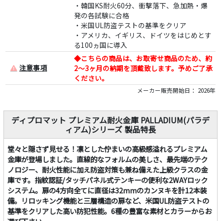
・韓国KS耐火60分、衝撃落下、急加熱・爆
発の各試験に合格
・米国UL防盗テストの基準をクリア
・アメリカ、イギリス、ドイツをはじめとす
る100ヵ国に導入
◆こちらの商品は、お取寄せ商品のため、約
注意事項
2～3ヶ月の納期を頂戴致します。予めご了承
ください。
メーカー販売開始日： 2026年
ディプロマット プレミアム耐火金庫 PALLADIUM(パラデ
ィアム)シリーズ 製品特長
堂々と隠さず見せる！凛とした佇まいの高級感溢れるプレミアム
金庫が登場しました。直線的なフォルムの美しさ、最先端のテク
ノロジー、耐火性能に加え防盗対策も兼ね備えた上級クラスの金
庫です。指紋認証/タッチパネル式テンキーの便利な2WAYロック
システム。扉の4方向全てに直径は32mmのカンヌキを計12本装
備。リロッキング機能と三層構造の扉など、米国UL防盗テストの
基準をクリアした高い防犯性能。6種の豊富な素材とカラーからお