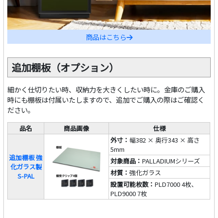
商品はこちら
追加棚板（オプション）
細かく仕切りたい時、収納力を大きくしたい時に。金庫のご購入
時にも棚板は付属いたしますので、追加でご購入の際はご確認く
ださい。
品名
商品画像
仕様
外寸：
幅382 × 奥行343 × 高さ
5mm
追加棚板 強
対象商品：
PALLADIUMシリーズ
化ガラス製
材質：
強化ガラス
S-PAL
設置可能枚数：
PLD7000 4枚、
PLD9000 7枚