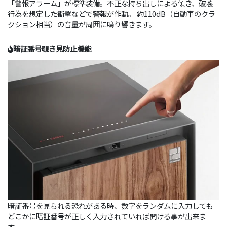
「警報アラーム」が標準装備。不正な持ち出しによる傾き、破壊
行為を想定した衝撃などで警報が作動。 約110dB（自動車のクラ
クション相当）の音量が周囲に鳴り響きます。
暗証番号覗き見防止機能
暗証番号を見られる恐れがある時、数字をランダムに入力しても
どこかに暗証番号が正しく入力されていれば開ける事が出来ま
す。