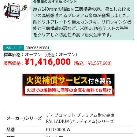
金庫屋のおすすめポイント
厚さ140mmの強固な三層構造の扉。凛とした佇ま
いの高級感溢れるプレミアム金庫が登場しました。
耐ドリルプレートや極太カンヌキ、リロッキング機
能と三層構造の扉など、米国UL防盗テストの基準
をクリアした防犯性の高い耐火金庫です。
JANコード
8809366193881
標準価格：
オープン
（税込：オープン）
¥1,416,000
販売価格：
（税込：¥1,557,600）
ディプロマット プレミアム耐火金庫
メーカー/シリーズ
PALLADIUM(パラディアム)シリーズ
品番
PLD7000CW