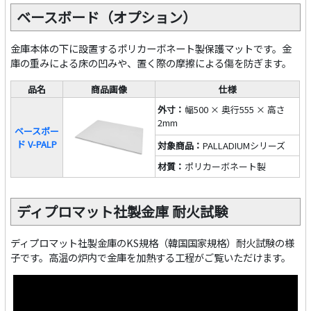
ベースボード（オプション）
金庫本体の下に設置するポリカーボネート製保護マットです。金
庫の重みによる床の凹みや、置く際の摩擦による傷を防ぎます。
品名
商品画像
仕様
外寸：
幅500 × 奥行555 × 高さ
2mm
ベースボー
ド V-PALP
対象商品：
PALLADIUMシリーズ
材質：
ポリカーボネート製
ディプロマット社製金庫 耐火試験
ディプロマット社製金庫のKS規格（韓国国家規格）耐火試験の様
子です。高温の炉内で金庫を加熱する工程がご覧いただけます。