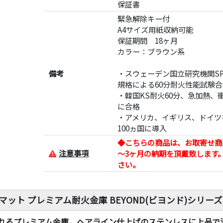
保証書
緊急解除キー付
A4サイズ用紙収納可能
保証期間 18ヶ月
カラー：ブラウン系
備考
・スウェーデン国立研究機関SP
規格による60分耐火性能試験合
・韓国KS耐火60分、急加熱、
に合格
・アメリカ、イギリス、ドイツ
100ヵ国に導入
◆こちらの商品は、お取寄せ商
注意事項
～3ヶ月の納期を頂戴致します
さい。
マット プレミアム耐火金庫 BEYOND(ビヨンド)シリーズ
れるプレミアム金庫。ヘアライン仕上げのステンレスに上品で