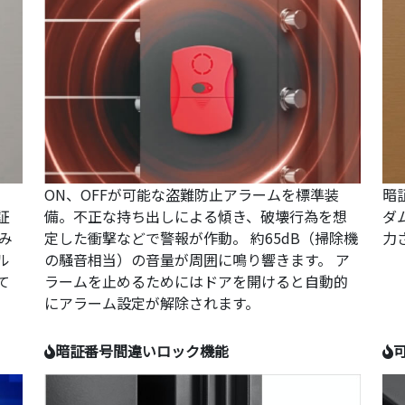
。
ON、OFFが可能な盗難防止アラームを標準装
暗
証
備。不正な持ち出しによる傾き、破壊行為を想
ダ
み
定した衝撃などで警報が作動。 約65dB（掃除機
力
ル
の騒音相当）の音量が周囲に鳴り響きます。 ア
て
ラームを止めるためにはドアを開けると自動的
にアラーム設定が解除されます。
暗証番号間違いロック機能