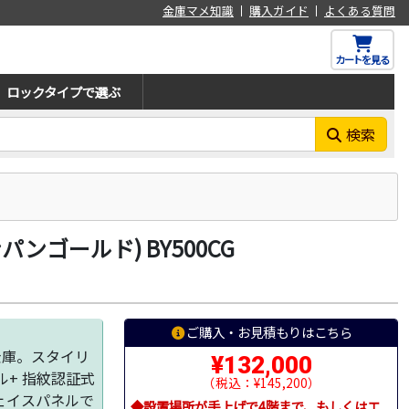
金庫マメ知識
購入ガイド
よくある質問
カートを見る
ロックタイプで選ぶ
検索
ンゴールド) BY500CG
ご購入・お見積もりはこちら
金庫。スタイリ
¥132,000
+ 指紋認証式
（税込：¥145,200）
ェイスパネルで
◆設置場所が手上げで4階まで、もしくはエ