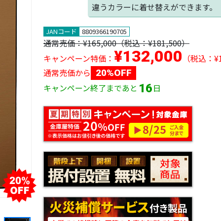
違うカラーに着せ替えができます。
JANコード
8809366190705
通常売価：
¥165,000
（税込：¥181,500）
¥132,000
キャンペーン特価：
（税込：¥1
通常売価から
20%OFF
16
キャンペーン終了まであと
日