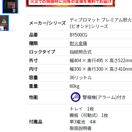
ディプロマット プレミアム耐火金
メーカー/シリーズ
(ビオンド)シリーズ
品番
BY500CG
種類
耐火金庫
ロックタイプ
指紋照合式
外寸
幅404 × 奥行495 × 高さ522m
内寸
幅300 × 奥行300 × 高さ410m
容量
36リットル
重量
60kg
性能
警報機(アラーム)付き
トレイ 1枚
棚板（可動式） 1枚
付属品
単3電池 4本
取扱説明書