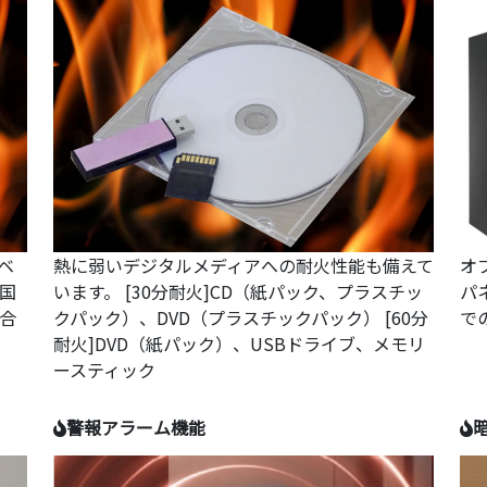
レベ
熱に弱いデジタルメディアへの耐火性能も備えて
オ
国
います。 [30分耐火]CD（紙パック、プラスチッ
パ
合
クパック）、DVD（プラスチックパック） [60分
で
耐火]DVD（紙パック）、USBドライブ、メモリ
ースティック
警報アラーム機能