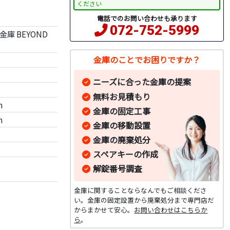
ください
電話でのお問い合わせも承ります
072-752-5999
庫 BEYOND
金庫のことでお困りですか？
ニーズに合った金庫の提案
無料お見積もり
m
金庫の固定工事
m
金庫の移動設置
金庫の廃棄処分
スペアキーの作成
解錠番号調査
金庫に関することならなんでもご相談くださ
い。金庫の固定設置から廃棄処分まで専門店だ
からまかせて安心。
お問い合わせはこちらか
ら
。