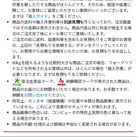
作業を要したりする商品がほとんどです。そのため、配送や設置に
関して、お客様にご留意いただきたい事柄がいくつかございます。
まずは「
購入ガイド
」をご覧ください。
商品の送料や搬入作業料等は
別途見積もり
となっており、注文画面
ではその金額は表示されません。商品代金以外に料金が発生する場
合はご注文完了後にメール等にてご連絡いたします。
ご注文の前に送料、設置料等を含めたお見積もりをご希望のお客様
は、上記の「見積もりを依頼する」ボタンをクリックしてくださ
い。お客様から必要な情報をいただいた後、お見積もりをお出しし
ます。
60kgを超えるような比較的大きな商品ご注文の場合、フォークリフ
トなどを所有されるお客様以外は、ほとんどの場合「搬入作業」が
必要となります。まずは見積もりをご依頼ください。
受注生産品マーク、
納期確認マークが表示された商品は、
商品のお届けにお時間をいただく場合があります。お手数ですが、
納期を
お問い合わせ
ください。
防犯上、カンヌキ（施錠機構）の位置や本数は商品画像に表示され
ていません。これにより金庫のセキュリティが保たれます。
商品画像の色合いは、コンピュータの特性上実際の色と異なって見
える場合があります。
商品の外観･仕様および価格は予告なく変更される場合があります。