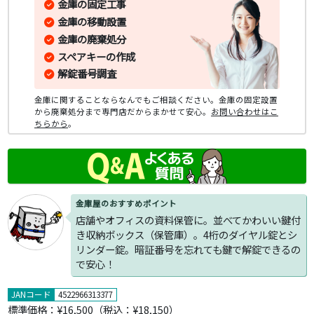
金庫の固定工事
金庫の移動設置
金庫の廃棄処分
スペアキーの作成
解錠番号調査
金庫に関することならなんでもご相談ください。金庫の固定設置
から廃棄処分まで専門店だからまかせて安心。
お問い合わせはこ
ちらから
。
金庫屋のおすすめポイント
店舗やオフィスの資料保管に。並べてかわいい鍵付
き収納ボックス（保管庫）。4桁のダイヤル錠とシ
リンダー錠。暗証番号を忘れても鍵で解錠できるの
で安心！
JANコード
4522966313377
標準価格：
¥16,500
（税込：¥18,150）