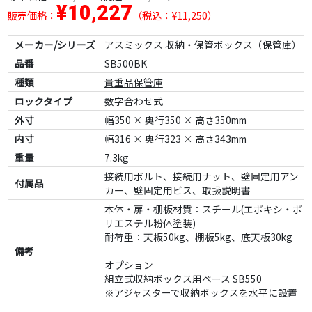
¥10,227
販売価格：
（税込：¥11,250）
メーカー/シリーズ
アスミックス 収納・保管ボックス（保管庫）
品番
SB500BK
種類
貴重品保管庫
ロックタイプ
数字合わせ式
外寸
幅350 × 奥行350 × 高さ350mm
内寸
幅316 × 奥行323 × 高さ343mm
重量
7.3kg
接続用ボルト、接続用ナット、壁固定用アン
付属品
カー、壁固定用ビス、取扱説明書
本体・扉・棚板材質：スチール(エポキシ・ポ
リエステル粉体塗装)
耐荷重：天板50kg、棚板5kg、底天板30kg
備考
オプション
組立式収納ボックス用ベース SB550
※アジャスターで収納ボックスを水平に設置