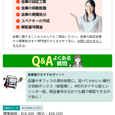
金庫の固定工事
金庫の移動設置
金庫の廃棄処分
スペアキーの作成
解錠番号調査
金庫に関することならなんでもご相談ください。金庫の固定設置
から廃棄処分まで専門店だからまかせて安心。
お問い合わせはこ
ちらから
。
金庫屋のおすすめポイント
店舗やオフィスの資料保管に。並べてかわいい鍵付
き収納ボックス（保管庫）。4桁のダイヤル錠とシ
リンダー錠。暗証番号を忘れても鍵で解錠できるの
で安心！
JANコード
4522966313353
標準価格：
¥16,500
（税込：¥18,150）