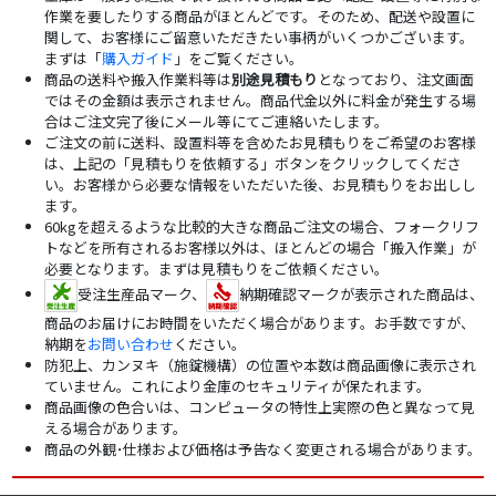
作業を要したりする商品がほとんどです。そのため、配送や設置に
関して、お客様にご留意いただきたい事柄がいくつかございます。
まずは「
購入ガイド
」をご覧ください。
商品の送料や搬入作業料等は
別途見積もり
となっており、注文画面
ではその金額は表示されません。商品代金以外に料金が発生する場
合はご注文完了後にメール等にてご連絡いたします。
ご注文の前に送料、設置料等を含めたお見積もりをご希望のお客様
は、上記の「見積もりを依頼する」ボタンをクリックしてくださ
い。お客様から必要な情報をいただいた後、お見積もりをお出しし
ます。
60kgを超えるような比較的大きな商品ご注文の場合、フォークリフ
トなどを所有されるお客様以外は、ほとんどの場合「搬入作業」が
必要となります。まずは見積もりをご依頼ください。
受注生産品マーク、
納期確認マークが表示された商品は、
商品のお届けにお時間をいただく場合があります。お手数ですが、
納期を
お問い合わせ
ください。
防犯上、カンヌキ（施錠機構）の位置や本数は商品画像に表示され
ていません。これにより金庫のセキュリティが保たれます。
商品画像の色合いは、コンピュータの特性上実際の色と異なって見
える場合があります。
商品の外観･仕様および価格は予告なく変更される場合があります。