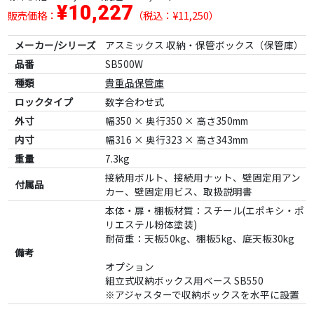
¥10,227
販売価格：
（税込：¥11,250）
メーカー/シリーズ
アスミックス 収納・保管ボックス（保管庫）
品番
SB500W
種類
貴重品保管庫
ロックタイプ
数字合わせ式
外寸
幅350 × 奥行350 × 高さ350mm
内寸
幅316 × 奥行323 × 高さ343mm
重量
7.3kg
接続用ボルト、接続用ナット、壁固定用アン
付属品
カー、壁固定用ビス、取扱説明書
本体・扉・棚板材質：スチール(エポキシ・ポ
リエステル粉体塗装)
耐荷重：天板50kg、棚板5kg、底天板30kg
備考
オプション
組立式収納ボックス用ベース SB550
※アジャスターで収納ボックスを水平に設置