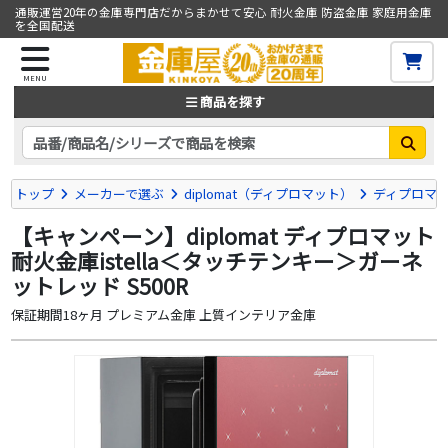
通販運営20年の金庫専門店だからまかせて安心 耐火金庫 防盗金庫 家庭用金庫
を全国配送
MENU
商品を探す
トップ
メーカーで選ぶ
diplomat（ディプロマット）
ディプロマット
【キャンペーン】diplomat ディプロマット
耐火金庫istella＜タッチテンキー＞ガーネ
ットレッド S500R
保証期間18ヶ月 プレミアム金庫 上質インテリア金庫