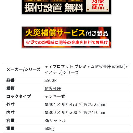
ディプロマット プレミアム耐火金庫 istella(ア
メーカー/シリーズ
イステラ)シリーズ
品番
S500R
種類
耐火金庫
ロックタイプ
テンキー式
外寸
幅404 × 奥行473 × 高さ522mm
内寸
幅300 × 奥行300 × 高さ410mm
容量
36リットル
重量
60kg