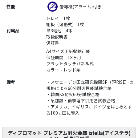
性能
警報機(アラーム)付き
トレイ 1枚
棚板（可動式） 1枚
付属品
単3電池 4本
取扱説明書
保証書
A4サイズ用紙収納可能
保証期間 18ヶ月
フラットタッチパネル式
カラー：レッド系
備考
・スウェーデン国立研究機関SP（現RISE）の
規格による60分耐火性能試験合格
・韓国KS耐火60分試験合格
・急加熱・衝撃落下併用各試験合格
・アメリカ、イギリス、ドイツをはじめとす
る100ヵ国に導入
ディプロマット プレミアム耐火金庫 istella(アイステラ)