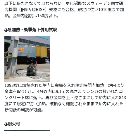
以下に保たれなくてはならない。更に過酷なスウェーデン国立研
究機関（旧SP/現RISE）規格にも合格。規定に従い1010度まで加
熱。金庫内温度は150度以下。
急加熱・衝撃落下併用試験
1093度に加熱された炉内に金庫を入れ規定時間内加熱。炉内より
金庫を取り出し、4分以内に9.1mの高さよりレンガの敷かれたコ
ンクリート床に落下。再び金庫を上下逆さまにして炉内に入れ843
度にて規定に従い加熱。破損なく施錠されたままで炉内に入れた
新聞紙の判読が可能。
耐火材