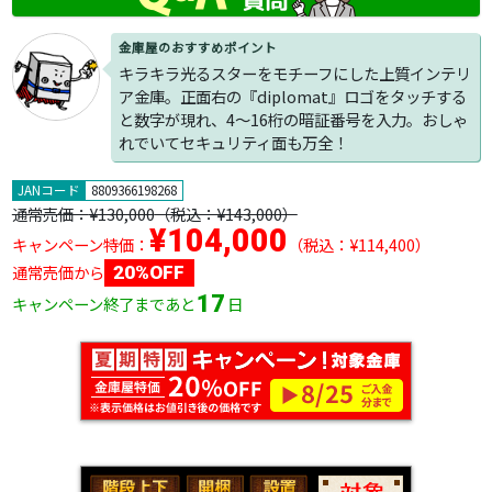
金庫屋のおすすめポイント
キラキラ光るスターをモチーフにした上質インテリ
ア金庫。正面右の『diplomat』ロゴをタッチする
と数字が現れ、4～16桁の暗証番号を入力。おしゃ
れでいてセキュリティ面も万全！
JANコード
8809366198268
通常売価：
¥130,000
（税込：¥143,000）
¥104,000
キャンペーン特価：
（税込：¥114,400）
通常売価から
20%OFF
17
キャンペーン終了まであと
日