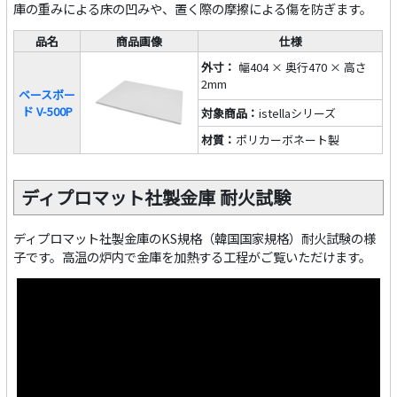
庫の重みによる床の凹みや、置く際の摩擦による傷を防ぎます。
品名
商品画像
仕様
外寸：
幅404 × 奥行470 × 高さ
2mm
ベースボー
ド V-500P
対象商品：
istellaシリーズ
材質：
ポリカーボネート製
ディプロマット社製金庫 耐火試験
ディプロマット社製金庫のKS規格（韓国国家規格）耐火試験の様
子です。高温の炉内で金庫を加熱する工程がご覧いただけます。