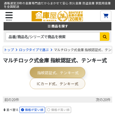
通販運営20年の金庫専門店だからまかせて安心 耐火金庫 防盗金庫 家庭用金庫
を全国配送
MENU
商品を探す
トップ
ロックタイプで選ぶ
マルチロック式金庫 指紋認証式、テン
マルチロック式金庫 指紋認証式、テンキー式
指紋認証式、テンキー式
ICカード式、テンキー式
前の20件
次の20件
並べ替え
価格が安い順
価格が高い順