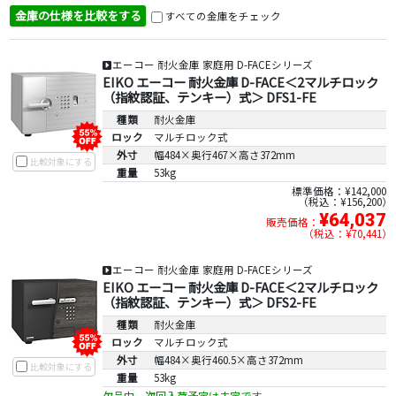
金庫の仕様を比較をする
すべての金庫をチェック
エーコー 耐火金庫 家庭用 D-FACEシリーズ
EIKO エーコー 耐火金庫 D-FACE＜2マルチロック
（指紋認証、テンキー）式＞ DFS1-FE
種類
耐火金庫
ロック
マルチロック式
外寸
幅484×奥行467×高さ372mm
比較対象にする
重量
53kg
標準価格：¥142,000
税込：¥156,200
¥64,037
販売価格：
税込：¥70,441
エーコー 耐火金庫 家庭用 D-FACEシリーズ
EIKO エーコー 耐火金庫 D-FACE＜2マルチロック
（指紋認証、テンキー）式＞ DFS2-FE
種類
耐火金庫
ロック
マルチロック式
外寸
幅484×奥行460.5×高さ372mm
比較対象にする
重量
53kg
欠品中。次回入荷予定は未定です。