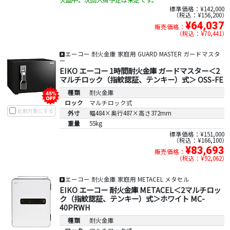
標準価格：¥142,000
税込：¥156,200
¥64,037
販売価格：
税込：¥70,441
エーコー 耐火金庫 家庭用 GUARD MASTER ガードマスタ
ー
EIKO エーコー 1時間耐火金庫 ガードマスター＜2
マルチロック（指紋認証、テンキー）式＞ OSS-FE
種類
耐火金庫
ロック
マルチロック式
比較対象にする
外寸
幅484×奥行487×高さ372mm
重量
55kg
標準価格：¥151,000
税込：¥166,100
¥83,693
販売価格：
税込：¥92,062
エーコー 耐火金庫 家庭用 METACEL メタセル
EIKO エーコー 耐火金庫 METACEL＜2マルチロッ
ク（指紋認証、テンキー）式＞ホワイト MC-
40PRWH
種類
耐火金庫