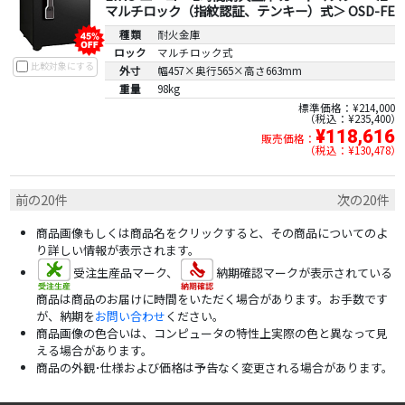
マルチロック（指紋認証、テンキー）式＞ OSD-FE
種類
耐火金庫
ロック
マルチロック式
比較対象にする
外寸
幅457×奥行565×高さ663mm
重量
98kg
標準価格：¥214,000
税込：¥235,400
¥118,616
販売価格：
税込：¥130,478
前の20件
次の20件
商品画像もしくは商品名をクリックすると、その商品についてのよ
り詳しい情報が表示されます。
受注生産品マーク、
納期確認マークが表示されている
商品は商品のお届けに時間をいただく場合があります。お手数です
が、納期を
お問い合わせ
ください。
商品画像の色合いは、コンピュータの特性上実際の色と異なって見
える場合があります。
商品の外観･仕様および価格は予告なく変更される場合があります。