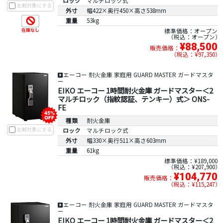
ロック
マルチロック式
比較対象にする
外寸
幅422×奥行450×高さ538mm
重量
53kg
標準価格：オープン
税込：オープン
¥88,500
販売価格：
税込：¥97,350
エーコー 耐火金庫 家庭用 GUARD MASTER ガードマスタ
ー
EIKO エーコー 1時間耐火金庫 ガードマスター＜2
マルチロック（指紋認証、テンキー）式＞ ONS-
FE
種類
耐火金庫
比較対象にする
ロック
マルチロック式
外寸
幅330×奥行511×高さ603mm
重量
61kg
標準価格：¥189,000
税込：¥207,900
¥104,770
販売価格：
税込：¥115,247
エーコー 耐火金庫 家庭用 GUARD MASTER ガードマスタ
ー
EIKO エーコー 1時間耐火金庫 ガードマスター＜2