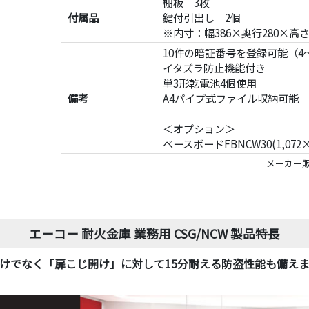
棚板 3枚
付属品
鍵付引出し 2個
※内寸：幅386×奥行280×高さ
10件の暗証番号を登録可能（4～
イタズラ防止機能付き
単3形乾電池4個使用
備考
A4パイプ式ファイル収納可能
＜オプション＞
ベースボードFBNCW30(1,072×
メーカー販
エーコー 耐火金庫 業務用 CSG/NCW 製品特長
火だけでなく「扉こじ開け」に対して15分耐える防盗性能も備