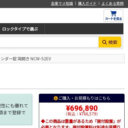
金庫マメ知識
購入ガイド
よくある質問
カートを見る
ロックタイプで選ぶ
検索
ダー錠 両開き NCW-52EV
ご購入・お見積もりはこちら
犯性にも優れて
¥696,890
類まで登録で
（税込：¥766,579）
◆この商品は重量があるため「据付設置」が
必要となります。据付設置料は別途お見積り