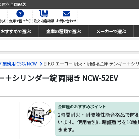
金庫を全国配送
積もり
金庫で困ったら
注文内容確認
お問い合わせ
おすすめで選ぶ
金庫の種類で選ぶ
メーカーで選ぶ
業務用 CSG/NCW
EIKO エーコー 耐火・耐破壊金庫 テンキー＋シリン
ー＋シリンダー錠 両開き NCW-52EV
金庫屋のおすすめポイント
2時間耐火・耐破壊性能合格品で防
います。使用者別に暗証番号を10種
きます。