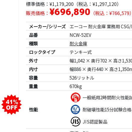
標準価格：
¥1,179,200
（税込：¥1,297,120）
¥696,890
販売価格：
（税込：¥766,579
メーカー/シリーズ
エーコー 耐火金庫 業務用 CSG/
品番
NCW-52EV
種類
耐火金庫
ロックタイプ
テンキー式
外寸
幅1,042 × 奥行702 × 高さ1,5
内寸
幅886 × 奥行440 × 高さ1,350
容量
526リットル
重量
670kg
一般紙用2時間耐火性能
性能
耐破壊性能15分試験合格(T
JIS認証製品