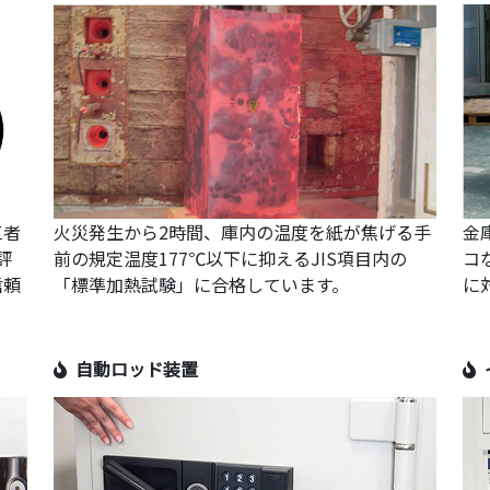
三者
火災発生から2時間、庫内の温度を紙が焦げる手
金
評
前の規定温度177℃以下に抑えるJIS項目内の
コ
信頼
「標準加熱試験」に合格しています。
に
自動ロッド装置