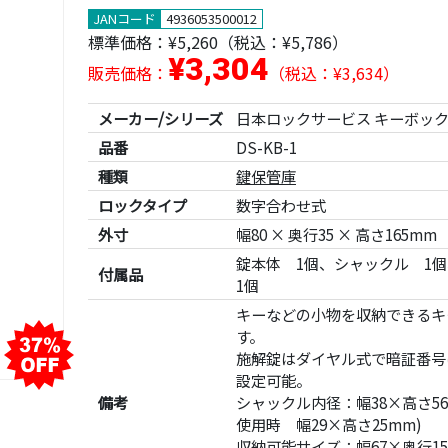
JANコード
4936053500012
標準価格：
¥5,260
（税込：¥5,786）
¥3,304
販売価格：
（税込：¥3,634）
メーカー/シリーズ
日本ロックサービス キーボッ
品番
DS-KB-1
種類
鍵保管庫
ロックタイプ
数字合わせ式
外寸
幅80 × 奥行35 × 高さ165mm
錠本体 1個、シャックル 1
付属品
1個
キーなどの小物を収納できるキ
す。
施解錠はダイヤル式で暗証番号
設定可能。
備考
シャックル内径：幅38×高さ5
使用時 幅29×高さ25mm)
収納可能サイズ：幅67×奥行15