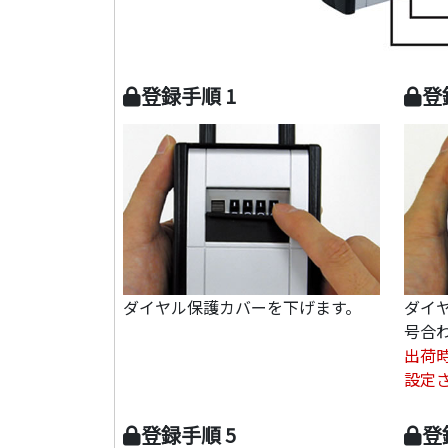
登録手順 1
登
ダイヤル保護カバーを下げます。
ダイ
号合
出荷時
設定
登録手順 5
登