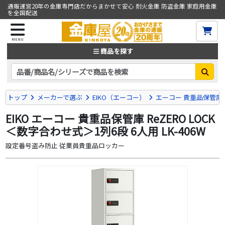
通販運営20年の金庫専門店だからまかせて安心 耐火金庫 防盗金庫 家庭用金庫
を全国配送
MENU
商品を探す
トップ
メーカーで選ぶ
EIKO（エーコー）
エーコー 貴重品保管庫
EIKO エーコー 貴重品保管庫 ReZERO LOCK
＜数字合わせ式＞1列6段 6人用 LK-406W
設定番号盗み防止 従業員貴重品ロッカー