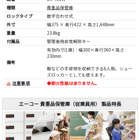
種類
貴重品保管庫
ロックタイプ
数字合わせ式
外寸
幅375 × 奥行422 × 高さ1,648mm
重量
23.8kg
付属品
管理者用非常解除キー
有効内寸(1扉)：幅300×奥行360×高さ
230mm
備考
鞄などの手荷物を収納できる6人用。シュー
ズロッカーとしても使えます。
注意事項
◆耐火性能はありません。
エーコー 貴重品保管庫（従業員用） 製品特長