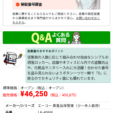
解錠番号調査
金庫に関することならなんでもご相談ください。金庫の固定設置
から廃棄処分まで専門店だからまかせて安心。
お問い合わせはこ
ちらから
。
金庫屋のおすすめポイント
従業員の人数に応じて組み合わせ自由なシンプルお
洒落ロッカー。店舗やオフィスビル内での盗難防止
や、化粧品サニタリー入れに大活躍！合わせた番号
を盗み見られないようボタン一つで一瞬で「0」に
戻るのでセキュリティ面にも優れています。
標準価格：
オープン
（税込：オープン）
¥46,250
販売価格：
（税込：¥50,875）
メーカー/シリーズ
エーコー 貴重品保管庫（少～多人数用）
品番
LK-406W