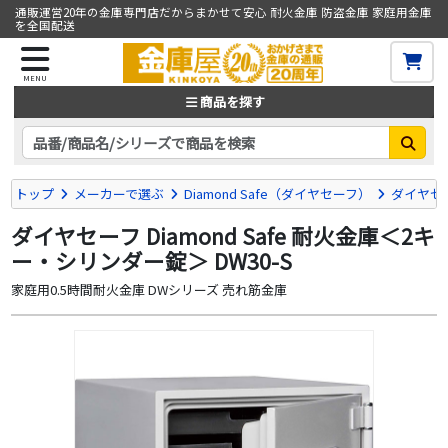
通販運営20年の金庫専門店だからまかせて安心 耐火金庫 防盗金庫 家庭用金庫
を全国配送
MENU
商品を探す
トップ
メーカーで選ぶ
Diamond Safe（ダイヤセーフ）
ダイヤセー
ダイヤセーフ Diamond Safe 耐火金庫＜2キ
ー・シリンダー錠＞ DW30-S
家庭用0.5時間耐火金庫 DWシリーズ 売れ筋金庫