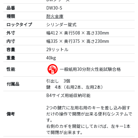
品番
DW30-S
種類
耐火金庫
ロックタイプ
シリンダー錠式
外寸
幅412 × 奥行508 × 高さ330mm
内寸
幅335 × 奥行375 × 高さ230mm
容量
29リットル
重量
40kg
性能
一般紙用30分耐火性能試験合格
引出し 3個
付属品
鍵 4本（右用2本、左用2本）
B4サイズ用紙収納可能
2つの鍵穴に左用右用のキーを差し込み廻す
備考
だけの操作で開閉が出来る便利なシステムで
す。
右側のカギを開錠にしておけば、左キー1本
で開閉が出来ます。