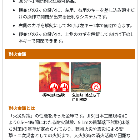
30分～1時間耐火試験合格品。
横並びの2ヶの鍵穴に、左用、右用のキーを差し込み廻すだ
けの操作で開閉が出来る便利なシステムです。
右側のカギを解錠にしておけば左キー1本で開閉できます。
縦並びの2ヶの鍵穴は、上側のカギを解錠しておけば下の1
本キーで開閉できます。
耐火金庫
耐火金庫とは
「火災対策」の性能を持った金庫です。JIS(日本工業規格)に
より0.5～4時間にわたる耐火試験、9.1mの衝撃落下試験(床落
ち対策)の基準が定められており、建物火災や震災による衝
撃・二次災害としての火災まで、大火災時の消火活動が困難な