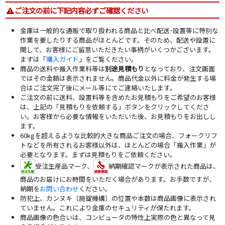
ご注文の前に下記内容必ずご確認ください
金庫は一般的な通販で取り扱われる商品と比べ配送･設置等に特別な
作業を要したりする商品がほとんどです。そのため、配送や設置に
関して、お客様にご留意いただきたい事柄がいくつかございます。
まずは「
購入ガイド
」をご覧ください。
商品の送料や搬入作業料等は
別途見積もり
となっており、注文画面
ではその金額は表示されません。商品代金以外に料金が発生する場
合はご注文完了後にメール等にてご連絡いたします。
ご注文の前に送料、設置料等を含めたお見積もりをご希望のお客様
は、上記の「見積もりを依頼する」ボタンをクリックしてくださ
い。お客様から必要な情報をいただいた後、お見積もりをお出しし
ます。
60kgを超えるような比較的大きな商品ご注文の場合、フォークリフ
トなどを所有されるお客様以外は、ほとんどの場合「搬入作業」が
必要となります。まずは見積もりをご依頼ください。
受注生産品マーク、
納期確認マークが表示された商品は、
商品のお届けにお時間をいただく場合があります。お手数ですが、
納期を
お問い合わせ
ください。
防犯上、カンヌキ（施錠機構）の位置や本数は商品画像に表示され
ていません。これにより金庫のセキュリティが保たれます。
商品画像の色合いは、コンピュータの特性上実際の色と異なって見