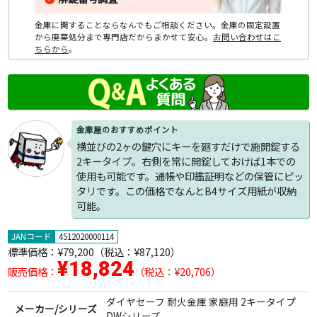
金庫に関することならなんでもご相談ください。金庫の固定設置
から廃棄処分まで専門店だからまかせて安心。
お問い合わせはこ
ちらから
。
金庫屋のおすすめポイント
横並びの2ヶの鍵穴にキーを廻すだけで施開錠する
2キータイプ。右側を常に開錠しておけば1本での
使用も可能です。通帳や印鑑証明などの保管にピッ
タリです。この価格でなんとB4サイズ用紙が収納
可能。
JANコード
4512020000114
標準価格：
¥79,200
（税込：¥87,120）
¥18,824
販売価格：
（税込：¥20,706）
ダイヤセーフ 耐火金庫 家庭用 2キータイプ
メーカー/シリーズ
DWシリーズ