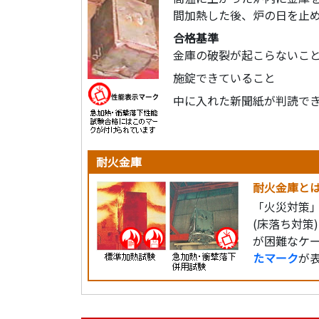
間加熱した後、炉の日を止
合格基準
金庫の破裂が起こらないこ
施錠できていること
中に入れた新聞紙が判読で
耐火金庫
耐火金庫と
「火災対策」
(床落ち対
が困難なケ
たマーク
が