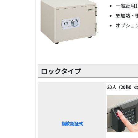
一般紙用
急加熱・
オプショ
ロックタイプ
20人（20指）
指紋認証式