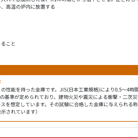
め、高温の炉内に放置する
と
きること
は
の性能を持った金庫です。JIS(日本工業規格)により0.5～4時
策)の基準が定められており、建物火災や震災による衝撃・二次
ースを想定しています。その試験に合格した金庫に与えられる称
表示されています）