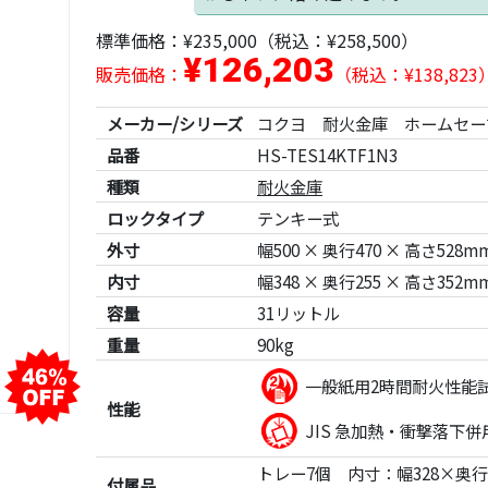
標準価格：
¥235,000
（税込：¥258,500）
¥126,203
販売価格：
（税込：¥138,823
メーカー/シリーズ
コクヨ 耐火金庫 ホームセー
品番
HS-TES14KTF1N3
種類
耐火金庫
ロックタイプ
テンキー式
外寸
幅500 × 奥行470 × 高さ528m
内寸
幅348 × 奥行255 × 高さ352m
容量
31リットル
重量
90kg
一般紙用2時間耐火性能
性能
JIS 急加熱・衝撃落下
トレー7個 内寸：幅328×奥行2
付属品