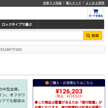
金庫マメ知識
購入ガイド
よくある質問
カートを見る
ロックタイプで選ぶ
検索
S14KTF1N3
ご購入・お見積もりはこちら
の中型金庫。
¥126,203
イン、オフホワ
（税込：¥138,823）
リアでも馴染み
◆この商品は重量があるため「据付設置」が
必要となります。据付設置料は別途お見積り