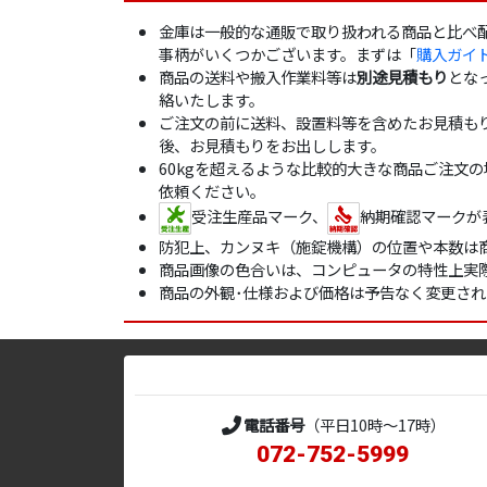
金庫は一般的な通販で取り扱われる商品と比べ
事柄がいくつかございます。まずは「
購入ガイ
商品の送料や搬入作業料等は
別途見積もり
とな
絡いたします。
ご注文の前に送料、設置料等を含めたお見積も
後、お見積もりをお出しします。
60kgを超えるような比較的大きな商品ご注文
依頼ください。
受注生産品マーク、
納期確認マークが
防犯上、カンヌキ（施錠機構）の位置や本数は
商品画像の色合いは、コンピュータの特性上実
商品の外観･仕様および価格は予告なく変更さ
電話番号
（平日10時～17時）
072-752-5999