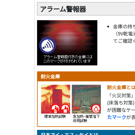
アラーム警報器
金庫の持ち
（9V乾
てご確認
耐火金庫
耐火金庫と
「火災対策」
(床落ち対
が困難なケ
たマーク
が
日本アイ・エス・ケイとは