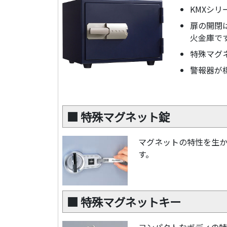
KMXシ
扉の開閉
火金庫で
特殊マグ
警報器が標
ロックタイプ
■ 特殊マグネット錠
マグネットの特性を生
す。
■ 特殊マグネットキー
コンパクトなボディの特