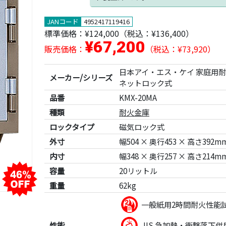
JANコード
4952417119416
標準価格：
¥124,000
（税込：¥136,400）
¥67,200
販売価格：
（税込：¥73,920）
日本アイ・エス・ケイ 家庭用耐
メーカー/シリーズ
ネットロック式
品番
KMX-20MA
種類
耐火金庫
ロックタイプ
磁気ロック式
外寸
幅504 × 奥行453 × 高さ392m
内寸
幅348 × 奥行257 × 高さ214m
容量
20リットル
重量
62kg
一般紙用2時間耐火性能
性能
JIS 急加熱・衝撃落下