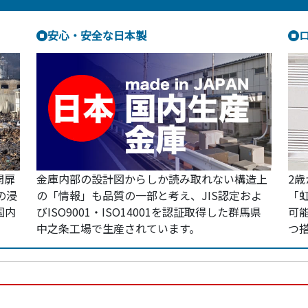
安心・安全な日本製
開扉
金庫内部の設計図からしか読み取れない構造上
2
の浸
の「情報」も品質の一部と考え、JIS認定およ
「
国内
びISO9001・ISO14001を認証取得した群馬県
可
中之条工場で生産されています。
つ