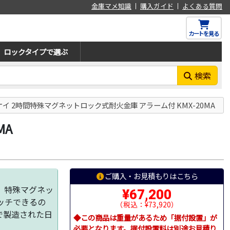
金庫マメ知識
購入ガイド
よくある質問
カートを見る
ロックタイプで選ぶ
検索
イ 2時間特殊マグネットロック式耐火金庫 アラーム付 KMX-20MA
MA
ご購入・お見積もりはこちら
。特殊マグネッ
¥67,200
ッチできるの
（税込：¥73,920）
で製造された日
◆この商品は重量があるため「据付設置」が
必要となります。据付設置料は別途お見積り