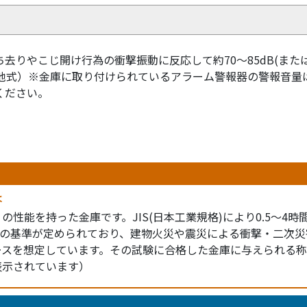
去りやこじ開け行為の衝撃振動に反応して約70～85dB(また
電池式）※金庫に取り付けられているアラーム警報器の警報音量
ください。
は
の性能を持った金庫です。JIS(日本工業規格)により0.5～4時
策)の基準が定められており、建物火災や震災による衝撃・二次
ースを想定しています。その試験に合格した金庫に与えられる称
表示されています）