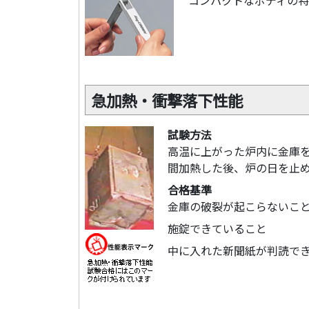
急加熱・衝撃落下性能
試験方法
高温に上がった炉内に金庫を
間加熱した後、炉の日を止
合格基準
金庫の破裂が起こらないこ
施錠できていること
中に入れた新聞紙が判読で