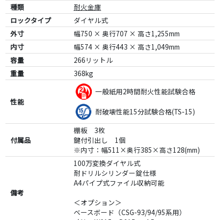
種類
耐火金庫
ロックタイプ
ダイヤル式
外寸
幅750 × 奥行707 × 高さ1,255mm
内寸
幅574 × 奥行443 × 高さ1,049mm
容量
266リットル
重量
368kg
一般紙用2時間耐火性能試験合格
性能
耐破壊性能15分試験合格(TS-15)
棚板 3枚
付属品
鍵付引出し 1個
※内寸：幅511×奥行385×高さ128(mm)
100万変換ダイヤル式
耐ドリルシリンダー錠仕様
A4パイプ式ファイル収納可能
備考
＜オプション＞
ベースボード（CSG-93/94/95系用）