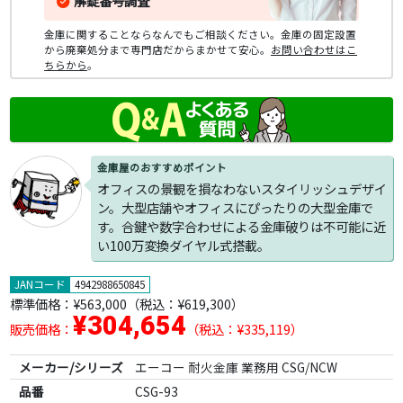
解錠番号調査
金庫に関することならなんでもご相談ください。金庫の固定設置
から廃棄処分まで専門店だからまかせて安心。
お問い合わせはこ
ちらから
。
金庫屋のおすすめポイント
オフィスの景観を損なわないスタイリッシュデザイ
ン。大型店舗やオフィスにぴったりの大型金庫で
す。合鍵や数字合わせによる金庫破りは不可能に近
い100万変換ダイヤル式搭載。
JANコード
4942988650845
標準価格：
¥563,000
（税込：¥619,300）
¥304,654
販売価格：
（税込：¥335,119）
メーカー/シリーズ
エーコー 耐火金庫 業務用 CSG/NCW
品番
CSG-93