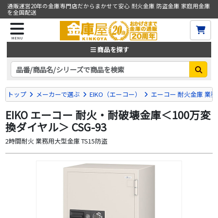
通販運営20年の金庫専門店だからまかせて安心 耐火金庫 防盗金庫 家庭用金庫
を全国配送
MENU
商品を探す
トップ
メーカーで選ぶ
EIKO（エーコー）
エーコー 耐火金庫 業務用
EIKO エーコー 耐火・耐破壊金庫＜100万変
換ダイヤル＞ CSG-93
2時間耐火 業務用大型金庫 TS15防盗