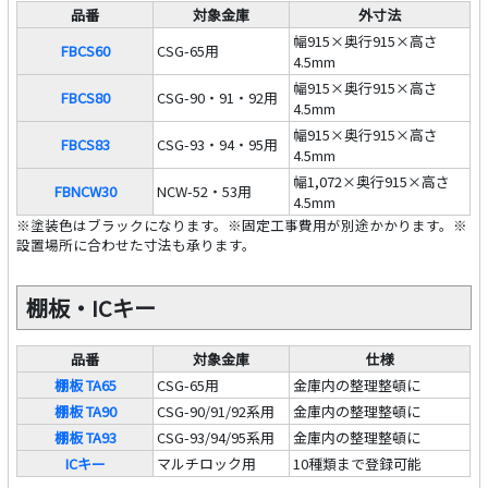
品番
対象金庫
外寸法
幅915×奥行915×高さ
FBCS60
CSG-65用
4.5mm
幅915×奥行915×高さ
FBCS80
CSG-90・91・92用
4.5mm
幅915×奥行915×高さ
FBCS83
CSG-93・94・95用
4.5mm
幅1,072×奥行915×高さ
FBNCW30
NCW-52・53用
4.5mm
※塗装色はブラックになります。※固定工事費用が別途かかります。※
設置場所に合わせた寸法も承ります。
棚板・ICキー
品番
対象金庫
仕様
棚板 TA65
CSG-65用
金庫内の整理整頓に
棚板 TA90
CSG-90/91/92系用
金庫内の整理整頓に
棚板 TA93
CSG-93/94/95系用
金庫内の整理整頓に
ICキー
マルチロック用
10種類まで登録可能