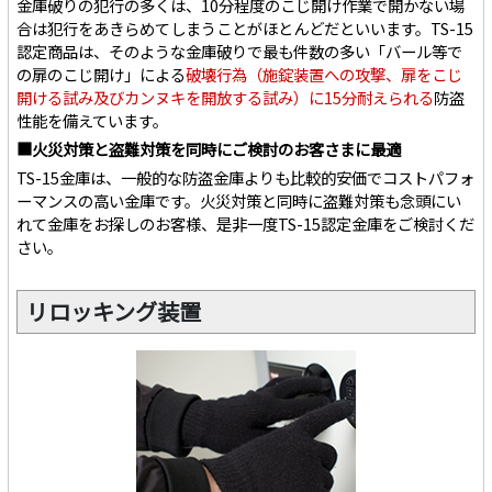
金庫破りの犯行の多くは、10分程度のこじ開け作業で開かない場
合は犯行をあきらめてしまうことがほとんどだといいます。TS-15
認定商品は、そのような金庫破りで最も件数の多い「バール等で
の扉のこじ開け」による
破壊行為（施錠装置への攻撃、扉をこじ
開ける試み及びカンヌキを開放する試み）に15分耐えられる
防盗
性能を備えています。
■火災対策と盗難対策を同時にご検討のお客さまに最適
TS-15金庫は、一般的な防盗金庫よりも比較的安価でコストパフォ
ーマンスの高い金庫です。火災対策と同時に盗難対策も念頭にい
れて金庫をお探しのお客様、是非一度TS-15認定金庫をご検討くだ
さい。
リロッキング装置