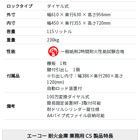
ロックタイプ
ダイヤル式
外寸
幅610 × 奥行630 × 高さ956mm
内寸
幅450 × 奥行355 × 高さ720mm
容量
115リットル
重量
230kg
性能
一般紙用2時間耐火性能試験合格
棚板 1枚
鍵付引出し 1個
付属品
※引出し内寸：幅386×奥行280×高さ
120(mm)
自動ロッド装置付
100万変換ダイヤル式
簡易固定装置MF-3取付可能
備考
耐ドリルシリンダー錠仕様
A4パイプ式ファイル収納可能
エーコー 耐火金庫 業務用 CS 製品特長