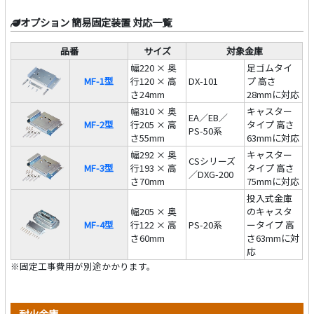
オプション 簡易固定装置 対応一覧
品番
サイズ
対象金庫
幅220 × 奥
足ゴムタイ
MF-1型
行120 × 高
DX-101
プ 高さ
さ24mm
28mmに対応
幅310 × 奥
キャスター
EA／EB／
MF-2型
行205 × 高
タイプ 高さ
PS-50系
さ55mm
63mmに対応
幅292 × 奥
キャスター
CSシリーズ
MF-3型
行193 × 高
タイプ 高さ
／DXG-200
さ70mm
75mmに対応
投入式金庫
幅205 × 奥
のキャスタ
MF-4型
行122 × 高
PS-20系
ータイプ 高
さ60mm
さ63mmに対
応
※固定工事費用が別途かかります。
耐火金庫