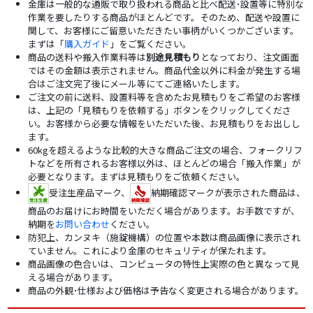
金庫は一般的な通販で取り扱われる商品と比べ配送･設置等に特別な
作業を要したりする商品がほとんどです。そのため、配送や設置に
関して、お客様にご留意いただきたい事柄がいくつかございます。
まずは「
購入ガイド
」をご覧ください。
商品の送料や搬入作業料等は
別途見積もり
となっており、注文画面
ではその金額は表示されません。商品代金以外に料金が発生する場
合はご注文完了後にメール等にてご連絡いたします。
ご注文の前に送料、設置料等を含めたお見積もりをご希望のお客様
は、上記の「見積もりを依頼する」ボタンをクリックしてくださ
い。お客様から必要な情報をいただいた後、お見積もりをお出しし
ます。
60kgを超えるような比較的大きな商品ご注文の場合、フォークリフ
トなどを所有されるお客様以外は、ほとんどの場合「搬入作業」が
必要となります。まずは見積もりをご依頼ください。
受注生産品マーク、
納期確認マークが表示された商品は、
商品のお届けにお時間をいただく場合があります。お手数ですが、
納期を
お問い合わせ
ください。
防犯上、カンヌキ（施錠機構）の位置や本数は商品画像に表示され
ていません。これにより金庫のセキュリティが保たれます。
商品画像の色合いは、コンピュータの特性上実際の色と異なって見
える場合があります。
商品の外観･仕様および価格は予告なく変更される場合があります。