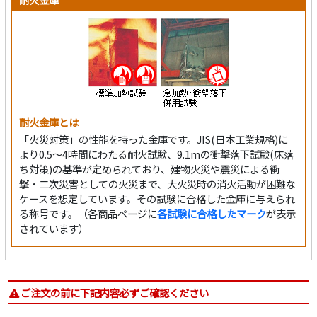
耐火金庫とは
「火災対策」の性能を持った金庫です。JIS(日本工業規格)に
より0.5～4時間にわたる耐火試験、9.1mの衝撃落下試験(床落
ち対策)の基準が定められており、建物火災や震災による衝
撃・二次災害としての火災まで、大火災時の消火活動が困難な
ケースを想定しています。その試験に合格した金庫に与えられ
る称号です。（各商品ページに
各試験に合格したマーク
が表示
されています）
ご注文の前に下記内容必ずご確認ください