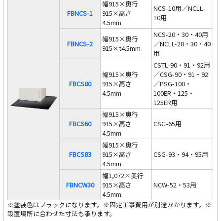
幅915×奥行
NCS-10用／NCLL-
FBNCS-1
915×高さ
10用
4.5mm
NCS-20・30・40用
幅915×奥行
FBNCS-2
／NCLL-20・30・40
915×t4.5mm
用
CSTL-90・91・92用
幅915×奥行
／CSG-90・91・92
FBCS80
915×高さ
／PSG-100・
4.5mm
100ER・125・
125ER用
幅915×奥行
FBCS60
915×高さ
CSG-65用
4.5mm
幅915×奥行
FBCS83
915×高さ
CSG-93・94・95用
4.5mm
幅1,072×奥行
FBNCW30
915×高さ
NCW-52・53用
4.5mm
※塗装色はブラックになります。※固定工事費用が別途かかります。※
設置場所に合わせた寸法も承ります。