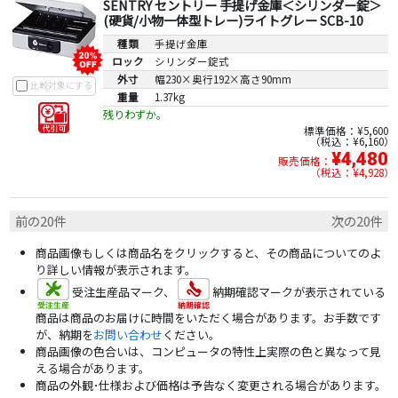
SENTRY セントリー 手提げ金庫＜シリンダー錠＞
(硬貨/小物一体型トレー)ライトグレー SCB-10
種類
手提げ金庫
ロック
シリンダー錠式
外寸
幅230×奥行192×高さ90mm
比較対象にする
重量
1.37kg
残りわずか。
標準価格：¥5,600
税込：¥6,160
¥4,480
販売価格：
税込：¥4,928
前の20件
次の20件
商品画像もしくは商品名をクリックすると、その商品についてのよ
り詳しい情報が表示されます。
受注生産品マーク、
納期確認マークが表示されている
商品は商品のお届けに時間をいただく場合があります。お手数です
が、納期を
お問い合わせ
ください。
商品画像の色合いは、コンピュータの特性上実際の色と異なって見
える場合があります。
商品の外観･仕様および価格は予告なく変更される場合があります。