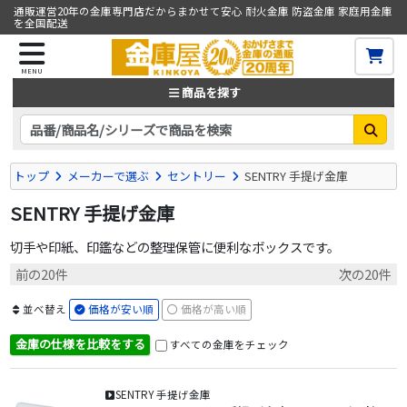
通販運営20年の金庫専門店だからまかせて安心 耐火金庫 防盗金庫 家庭用金庫
を全国配送
MENU
商品を探す
トップ
メーカーで選ぶ
セントリー
SENTRY 手提げ金庫
SENTRY 手提げ金庫
切手や印紙、印鑑などの整理保管に便利なボックスです。
前の20件
次の20件
並べ替え
価格が安い順
価格が高い順
金庫の仕様を比較をする
すべての金庫をチェック
SENTRY 手提げ金庫