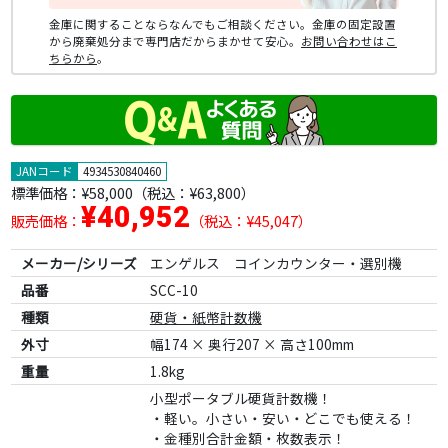
金庫に関することならなんでもご相談ください。金庫の固定設置
から廃棄処分まで専門店だからまかせて安心。
お問い合わせはこ
ちらから
。
JANコード
4934530840460
標準価格：
¥58,000
（税込：¥63,800）
¥40,952
販売価格：
（税込：¥45,047）
メーカー/シリーズ
エンゲルス コインカウンター・選別機
品番
SCC-10
種類
硬貨・紙幣計数機
外寸
幅174 × 奥行207 × 高さ100mm
重量
1.8kg
小型ポータブル硬貨計数機！
・軽い。小さい・安い・どこでも使える！
・金種別合計金額・枚数表示！