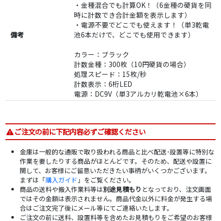
・金種混合でも計算OK！（6金種の硬貨を同
時に計数でき合計金額を表示します）
・電源不要でどこでも使えます！（単3乾電
備考
池6本だけで、どこでも使用できます）
カラー：ブラック
計数金種：300枚（10円硬貨の場合）
処理スピード：15枚/秒
計数表示：6桁LED
電源：DC9V（単3アルカリ乾電池×6本）
ご注文の前に下記内容必ずご確認ください
金庫は一般的な通販で取り扱われる商品と比べ配送･設置等に特別な
作業を要したりする商品がほとんどです。そのため、配送や設置に
関して、お客様にご留意いただきたい事柄がいくつかございます。
まずは「
購入ガイド
」をご覧ください。
商品の送料や搬入作業料等は
別途見積もり
となっており、注文画面
ではその金額は表示されません。商品代金以外に料金が発生する場
合はご注文完了後にメール等にてご連絡いたします。
ご注文の前に送料、設置料等を含めたお見積もりをご希望のお客様