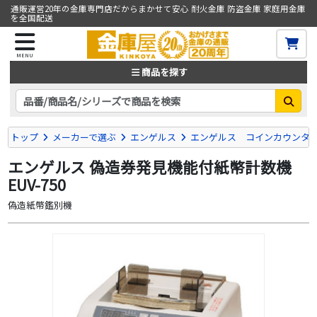
通販運営20年の金庫専門店だからまかせて安心 耐火金庫 防盗金庫 家庭用金庫
を全国配送
MENU
商品を探す
トップ
メーカーで選ぶ
エンゲルス
エンゲルス コインカウンタ
エンゲルス 偽造券発見機能付紙幣計数機
EUV-750
偽造紙幣鑑別機