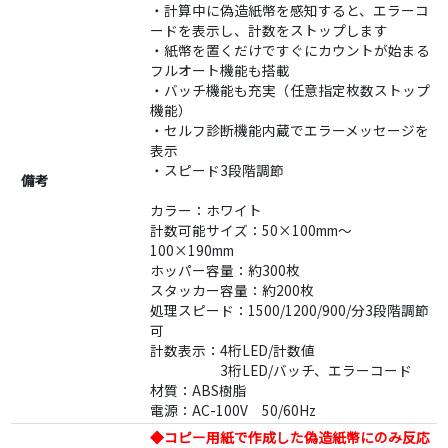
・計算中に偽造紙幣を感知すると、エラーコ
ードを表示し、計数をストップします
・紙幣を置くだけですぐにカウントが始まる
フルオート機能も搭載
・バッチ機能も充実（任意指定枚数ストップ
機能）
・セルフ診断機能内蔵でエラーメッセージを
表示
・スピード3段階調節
備考
カラー：ホワイト
計数可能サイズ：50×100mm～
100×190mm
ホッパー容量：約300枚
スタッカー容量：約200枚
処理スピード：1500/1200/900/分3段階調節
可
計数表示：4桁LED/計数値
3桁LED/バッチ、エラーコード
材質：ABS樹脂
電源：AC-100V 50/60Hz
◆コピー用紙で作成した偽造紙幣にのみ反応