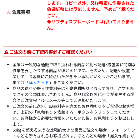
します。コピー以外、又は精密に作製された
偽造紙幣には反応しません。予めご了承くだ
注意事項
さい。
◆サブディスプレーボードは付いておりませ
ん。
ご注文の前に下記内容必ずご確認ください
金庫は一般的な通販で取り扱われる商品と比べ配送･設置等に特別な
作業を要したりする商品がほとんどです。そのため、配送や設置に
関して、お客様にご留意いただきたい事柄がいくつかございます。
まずは「
購入ガイド
」をご覧ください。
商品の送料や搬入作業料等は
別途見積もり
となっており、注文画面
ではその金額は表示されません。商品代金以外に料金が発生する場
合はご注文完了後にメール等にてご連絡いたします。
ご注文の前に送料、設置料等を含めたお見積もりをご希望のお客様
は、上記の「見積もりを依頼する」ボタンをクリックしてくださ
い。お客様から必要な情報をいただいた後、お見積もりをお出しし
ます。
60kgを超えるような比較的大きな商品ご注文の場合、フォークリフ
トなどを所有されるお客様以外は、ほとんどの場合「搬入作業」が