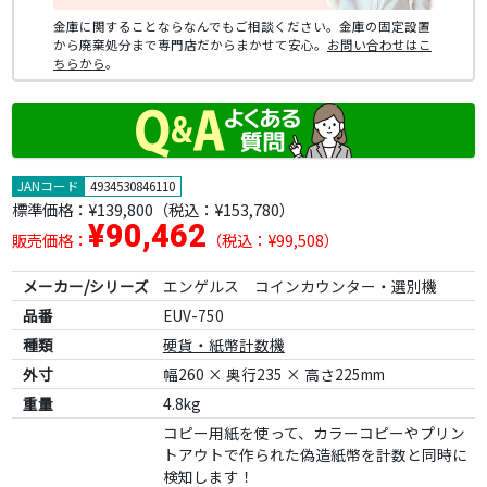
金庫に関することならなんでもご相談ください。金庫の固定設置
から廃棄処分まで専門店だからまかせて安心。
お問い合わせはこ
ちらから
。
JANコード
4934530846110
標準価格：
¥139,800
（税込：¥153,780）
¥90,462
販売価格：
（税込：¥99,508）
メーカー/シリーズ
エンゲルス コインカウンター・選別機
品番
EUV-750
種類
硬貨・紙幣計数機
外寸
幅260 × 奥行235 × 高さ225mm
重量
4.8kg
コピー用紙を使って、カラーコピーやプリン
トアウトで作られた偽造紙幣を計数と同時に
検知します！