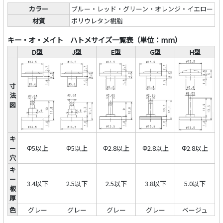
カラー
ブルー・レッド・グリーン・オレンジ・イエロー
材質
ポリウレタン樹脂
キー・オ・メイト ハトメサイズ一覧表（単位：mm）
D型
J型
E型
G型
H型
寸
法
図
キ
ー
Φ5以上
Φ5以上
Φ2.8以上
Φ2.8以上
Φ2.8以上
穴
キ
ー
3.4以下
2.5以下
2.5以下
3.8以下
5.0以下
板
厚
色
グレー
グレー
グレー
グレー
ベージュ