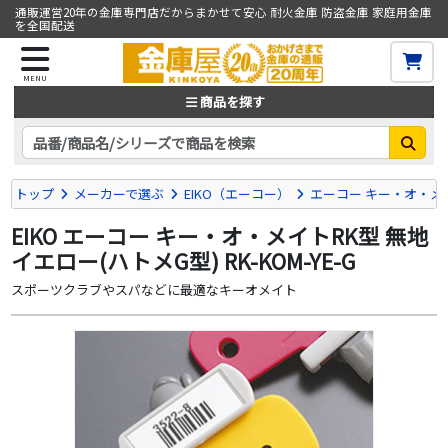
通販運営20年の金庫専門店だからまかせて安心 耐火金庫 防盗金庫 家庭用金庫
を全国配送
MENU
商品を探す
トップ
メーカーで選ぶ
EIKO（エーコー）
エーコー キー・オ・メ
EIKO エーコー キー・オ・メイトRK型 無地
イエロー(ハトメG型) RK-KOM-YE-G
スポーツクラブやスパなどに最適なキーオメイト