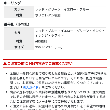
キーリング
カラー
レッド・グリーン・イエロー・ブルー
材質
ポリウレタン樹脂
番号札（小判札）
レッド・ブルー・イエロー・グリーン・ピンク・
カラー
オレンジ・ホワイト
材質
ABS樹脂
サイズ
30×40×2.5（mm）
ご注文の前に下記内容必ずご確認ください
金庫は一般的な通販で取り扱われる商品と比べ配送･設置等に特別な
作業を要したりする商品がほとんどです。そのため、配送や設置に
関して、お客様にご留意いただきたい事柄がいくつかございます。
まずは「
購入ガイド
」をご覧ください。
商品の送料や搬入作業料等は
別途見積もり
となっており、注文画面
ではその金額は表示されません。商品代金以外に料金が発生する場
合はご注文完了後にメール等にてご連絡いたします。
ご注文の前に送料、設置料等を含めたお見積もりをご希望のお客様