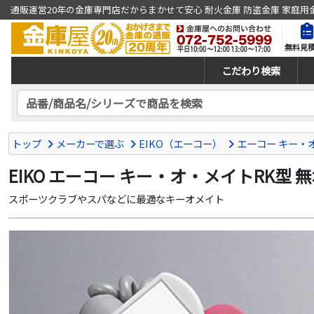
通販運営20年の金庫専門店だからまかせて安心 耐火金庫 防盗金庫 家庭用
無料見
こだわり検索
トップ
メーカーで選ぶ
EIKO（エーコー）
エーコー キー・
EIKO エーコー キー・オ・メイトRK型 無地 
スポーツクラブやスパなどに最適なキーオメイト