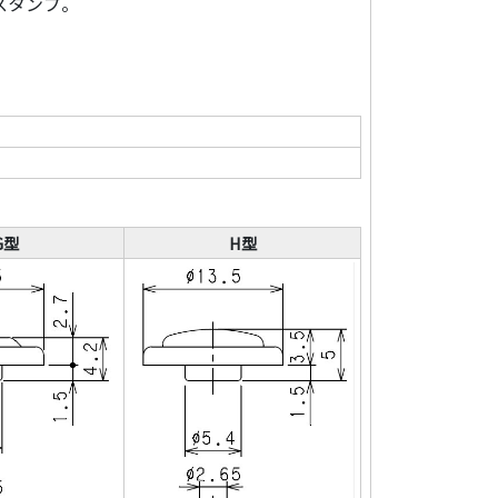
スタンプ。
G型
H型