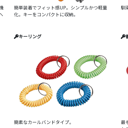
機
簡単装着でフィット感UP。シンプルかつ軽量
馴
へ
化。キーをコンパクトに収納。
キーリング
簡素なカールバンドタイプ。
最