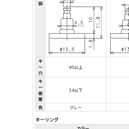
図
キ
ー
Φ5以上
穴
キ
ー
3.4以下
板
厚
色
グレー
キーリング
カラー