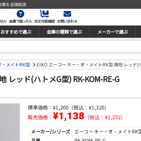
金庫を全国配送
積もり
金庫で困ったら
注文内容確認
お問い合わせ
おすすめで選ぶ
金庫の種類で選ぶ
メーカーで選ぶ
オ・メイトRK型
EIKO エーコー キー・オ・メイトRK型 無地 レッド(ハト
レッド(ハトメG型) RK-KOM-RE-G
標準価格：
¥1,200
（税込：¥1,320）
¥1,138
販売価格：
（税込：¥1,252）
メーカー/シリーズ
エーコー キー・オ・メイトRK
品番
RK-KOM-RE-G