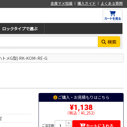
金庫マメ知識
購入ガイド
よくある質問
カートを見る
ロックタイプで選ぶ
検索
メG型) RK-KOM-RE-G
ご購入・お見積もりはこちら
¥1,138
（税込：¥1,252）
型
カートに入れる
ご注文数