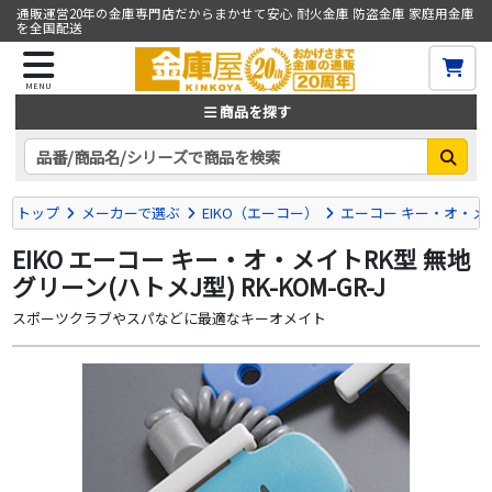
通販運営20年の金庫専門店だからまかせて安心 耐火金庫 防盗金庫 家庭用金庫
を全国配送
MENU
商品を探す
トップ
メーカーで選ぶ
EIKO（エーコー）
エーコー キー・オ・メ
EIKO エーコー キー・オ・メイトRK型 無地
グリーン(ハトメJ型) RK-KOM-GR-J
スポーツクラブやスパなどに最適なキーオメイト