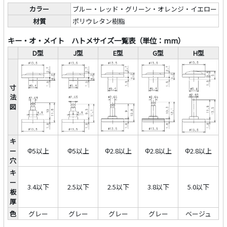
カラー
ブルー・レッド・グリーン・オレンジ・イエロー
材質
ポリウレタン樹脂
キー・オ・メイト ハトメサイズ一覧表（単位：mm）
D型
J型
E型
G型
H型
寸
法
図
キ
ー
Φ5以上
Φ5以上
Φ2.8以上
Φ2.8以上
Φ2.8以上
穴
キ
ー
3.4以下
2.5以下
2.5以下
3.8以下
5.0以下
板
厚
色
グレー
グレー
グレー
グレー
ベージュ