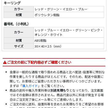
キーリング
カラー
レッド・グリーン・イエロー・ブルー
材質
ポリウレタン樹脂
番号札（小判札）
レッド・ブルー・イエロー・グリーン・ピンク・
カラー
オレンジ・ホワイト
材質
ABS樹脂
サイズ
30×40×2.5（mm）
ご注文の前に下記内容必ずご確認ください
金庫は一般的な通販で取り扱われる商品と比べ配送･設置等に特別な
作業を要したりする商品がほとんどです。そのため、配送や設置に
関して、お客様にご留意いただきたい事柄がいくつかございます。
まずは「
購入ガイド
」をご覧ください。
商品の送料や搬入作業料等は
別途見積もり
となっており、注文画面
ではその金額は表示されません。商品代金以外に料金が発生する場
合はご注文完了後にメール等にてご連絡いたします。
ご注文の前に送料、設置料等を含めたお見積もりをご希望のお客様