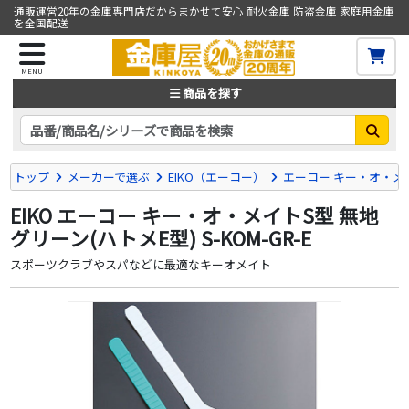
通販運営20年の金庫専門店だからまかせて安心 耐火金庫 防盗金庫 家庭用金庫
を全国配送
MENU
商品を探す
トップ
メーカーで選ぶ
EIKO（エーコー）
エーコー キー・オ・メ
EIKO エーコー キー・オ・メイトS型 無地
グリーン(ハトメE型) S-KOM-GR-E
スポーツクラブやスパなどに最適なキーオメイト