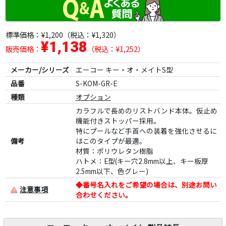
標準価格：
¥1,200
（税込：¥1,320）
¥1,138
販売価格：
（税込：¥1,252）
メーカー/シリーズ
エーコー キー・オ・メイトS型
品番
S-KOM-GR-E
種類
オプション
カラフルで長めのリストバンド本体。仮止め
機能付きストッパー採用。
特にプールなど手首への装着を強化させるに
備考
はこのタイプが最適。
材質：ポリウレタン樹脂
ハトメ：E型(キー穴2.8mm以上、キー板厚
2.5mm以下、色グレー)
◆番号名入れをご希望の場合は、別途お問い
注意事項
合わせください。