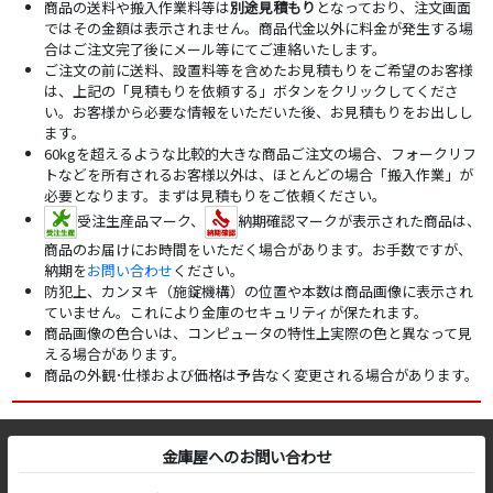
商品の送料や搬入作業料等は
別途見積もり
となっており、注文画面
ではその金額は表示されません。商品代金以外に料金が発生する場
合はご注文完了後にメール等にてご連絡いたします。
ご注文の前に送料、設置料等を含めたお見積もりをご希望のお客様
は、上記の「見積もりを依頼する」ボタンをクリックしてくださ
い。お客様から必要な情報をいただいた後、お見積もりをお出しし
ます。
60kgを超えるような比較的大きな商品ご注文の場合、フォークリフ
トなどを所有されるお客様以外は、ほとんどの場合「搬入作業」が
必要となります。まずは見積もりをご依頼ください。
受注生産品マーク、
納期確認マークが表示された商品は、
商品のお届けにお時間をいただく場合があります。お手数ですが、
納期を
お問い合わせ
ください。
防犯上、カンヌキ（施錠機構）の位置や本数は商品画像に表示され
ていません。これにより金庫のセキュリティが保たれます。
商品画像の色合いは、コンピュータの特性上実際の色と異なって見
える場合があります。
商品の外観･仕様および価格は予告なく変更される場合があります。
金庫屋へのお問い合わせ