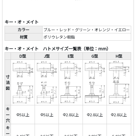
キー・オ・メイト
カラー
ブルー・レッド・グリーン・オレンジ・イエロー
材質
ポリウレタン樹脂
キー・オ・メイト ハトメサイズ一覧表（単位：mm）
D型
J型
E型
G型
H型
寸
法
図
キ
ー
Φ5以上
Φ5以上
Φ2.8以上
Φ2.8以上
Φ2.8以上
穴
キ
ー