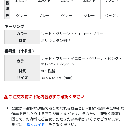
3.4以下
2.5以下
2.5以下
3.8以下
5.0以下
板
厚
色
グレー
グレー
グレー
グレー
ベージュ
キーリング
カラー
レッド・グリーン・イエロー・ブルー
材質
ポリウレタン樹脂
番号札（小判札）
レッド・ブルー・イエロー・グリーン・ピンク・
カラー
オレンジ・ホワイト
材質
ABS樹脂
サイズ
30×40×2.5（mm）
ご注文の前に下記内容必ずご確認ください
金庫は一般的な通販で取り扱われる商品と比べ配送･設置等に特別な
作業を要したりする商品がほとんどです。そのため、配送や設置に
関して、お客様にご留意いただきたい事柄がいくつかございます。
まずは「
購入ガイド
」をご覧ください。