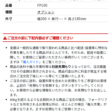
品番
FP100
種類
オプション
外寸
幅300 × 奥行--- × 高さ185mm
ご注文の前に下記内容必ずご確認ください
金庫は一般的な通販で取り扱われる商品と比べ配送･設置等に特別な
作業を要したりする商品がほとんどです。そのため、配送や設置に
関して、お客様にご留意いただきたい事柄がいくつかございます。
まずは「
購入ガイド
」をご覧ください。
商品の送料や搬入作業料等は
別途見積もり
となっており、注文画面
ではその金額は表示されません。商品代金以外に料金が発生する場
合はご注文完了後にメール等にてご連絡いたします。
ご注文の前に送料、設置料等を含めたお見積もりをご希望のお客様
は、上記の「見積もりを依頼する」ボタンをクリックしてくださ
い。お客様から必要な情報をいただいた後、お見積もりをお出しし
ます。
60kgを超えるような比較的大きな商品ご注文の場合、フォークリフ
トなどを所有されるお客様以外は、ほとんどの場合「搬入作業」が
必要となります。まずは見積もりをご依頼ください。