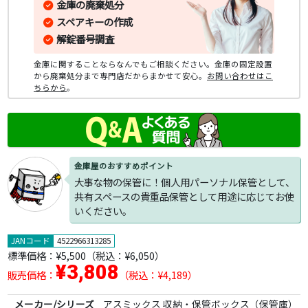
金庫の廃棄処分
スペアキーの作成
解錠番号調査
金庫に関することならなんでもご相談ください。金庫の固定設置
から廃棄処分まで専門店だからまかせて安心。
お問い合わせはこ
ちらから
。
金庫屋のおすすめポイント
大事な物の保管に！個人用パーソナル保管として、
共有スペースの貴重品保管として用途に応じてお使
いください。
JANコード
4522966313285
標準価格：
¥5,500
（税込：¥6,050）
¥3,808
販売価格：
（税込：¥4,189）
メーカー/シリーズ
アスミックス 収納・保管ボックス（保管庫）