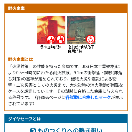
耐火金庫
耐火金庫とは
「火災対策」の性能を持った金庫です。JIS(日本工業規格)に
より0.5～4時間にわたる耐火試験、9.1mの衝撃落下試験(床落
ち対策)の基準が定められており、建物火災や震災による衝
撃・二次災害としての火災まで、大火災時の消火活動が困難な
ケースを想定しています。その試験に合格した金庫に与えられ
る称号です。（各商品ページに
各試験に合格したマーク
が表示
されています）
ダイヤセーフとは
ものつくりへの熱き想い