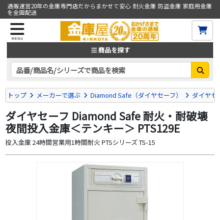
通販運営20年の金庫専門店だからまかせて安心 耐火金庫 防盗金庫 家庭用金庫
を全国配送
MENU
商品を探す
トップ
メーカーで選ぶ
Diamond Safe（ダイヤセーフ）
ダイヤセ
ダイヤセーフ Diamond Safe 耐火・耐破壊
夜間投入金庫＜テンキー＞ PTS129E
投入金庫 24時間営業用1時間耐火 PTSシリーズ TS-15