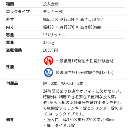
種類
投入金庫
ロックタイプ
テンキー式
外寸
幅610 × 奥行634 × 高さ1,307mm
内寸
幅430 × 奥行376 × 高さ850mm
容量
137リットル
重量
320kg
盗難保険
100万円
一般紙用1時間耐火性能試験合格
性能
耐破壊性能15分試験合格(TS-15)
付属品
鍵 2本、投入口 2本
24時間営業のお店やオフィスに欠かせない、
時間外に利用できる安心で便利な投入庫。
4桁から16桁の暗証番号を選びボタンを押し
て施開錠するテンキー錠とシリンダー錠のダ
ブルロックタイプです。
備考
・投入口 幅370×奥行220×高さ90mm
・扉 ダイヤル錠