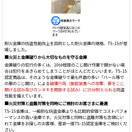
耐火金庫の防盗性能向上を目的とした耐火金庫の規格、TS-15が登
場しました。
■火災と金庫破りから大切なものを守る金庫
金庫破りの犯行の多くは、10分程度のこじ開け作業で開かない場
合は犯行をあきらめてしまうことがほとんどだといいます。TS-15
認定商品は、そのような金庫破りで最も件数の多い「バール等で
の扉のこじ開け」による
破壊行為（施錠装置への攻撃、扉をこじ
開ける試み及びカンヌキを開放する試み）に15分耐えられる
防盗
性能を備えています。
■火災対策と盗難対策を同時にご検討のお客さまに最適
TS-15金庫は、一般的な防盗金庫よりも比較的安価でコストパフォ
ーマンスの高い金庫です。火災対策と同時に盗難対策も念頭にい
れて金庫をお探しのお客様、是非一度TS-15認定金庫をご検討くだ
さい。