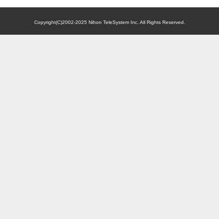
Copyright(C)2002-2025
Nihon TeleSystem Inc.
All Rights Reserved.