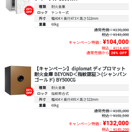
種類
耐火金庫
ロック
テンキー式
外寸
幅404×奥行473×高さ522mm
重量
60kg
通常売価：¥130,000
税込：¥143,000
¥104,000
キャンペーン特価：
税込：¥114,400
通常売価から
20% OFF
【キャンペーン】diplomat ディプロマット
耐火金庫 BEYOND＜指紋認証＞(シャンパン
ゴールド) BY500CG
種類
耐火金庫
ロック
指紋照合式
外寸
幅404×奥行495×高さ522mm
重量
60kg
通常売価：¥165,000
税込：¥181,500
¥132,000
キャンペーン特価：
税込：¥145,200