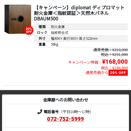
【キャンペーン】diplomat ディプロマット
耐火金庫＜指紋認証＞天然木パネル
DBAUM500
種類
耐火金庫
ロック
指紋照合式
外寸
幅404×奥行503×高さ522mm
重量
58kg
通常売価：¥210,000
税込：¥231,000
¥168,000
キャンペーン特価：
税込：¥184,800
通常売価から
20% OFF
金庫屋へのお問い合わせ
電話番号
（平日10時～17時）
072-752-5999