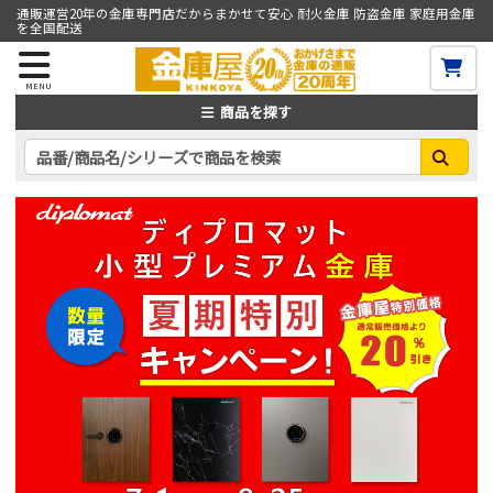
通販運営20年の金庫専門店だからまかせて安心 耐火金庫 防盗金庫 家庭用金庫
を全国配送
MENU
商品を探す