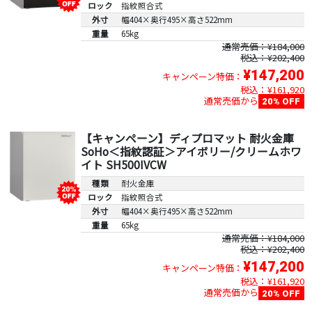
ロック
指紋照合式
外寸
幅404×奥行495×高さ522mm
重量
65kg
通常売価：¥184,000
税込：¥202,400
¥147,200
キャンペーン特価：
税込：¥161,920
通常売価から
20% OFF
【キャンペーン】ディプロマット 耐火金庫
SoHo＜指紋認証＞アイボリー/クリームホワ
イト SH500IVCW
種類
耐火金庫
ロック
指紋照合式
外寸
幅404×奥行495×高さ522mm
重量
65kg
通常売価：¥184,000
税込：¥202,400
¥147,200
キャンペーン特価：
税込：¥161,920
通常売価から
20% OFF