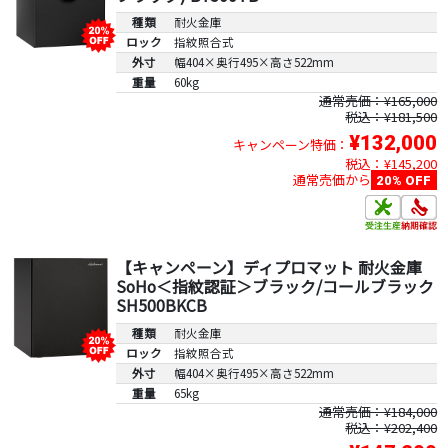
種類
耐火金庫
ロック
指紋照合式
外寸
幅404×奥行495×高さ522mm
重量
60kg
通常売価：¥165,000
税込：¥181,500
¥132,000
キャンペーン特価：
税込：¥145,200
通常売価から
20% OFF
【キャンペーン】ディプロマット 耐火金庫
SoHo＜指紋認証＞ブラック/コールブラック
SH500BKCB
種類
耐火金庫
ロック
指紋照合式
外寸
幅404×奥行495×高さ522mm
重量
65kg
通常売価：¥184,000
税込：¥202,400