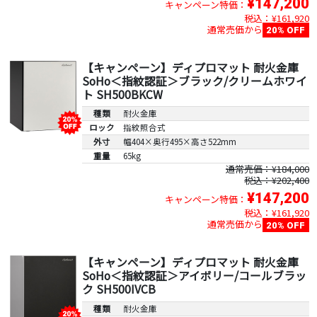
¥147,200
キャンペーン特価：
税込：¥161,920
通常売価から
20% OFF
【キャンペーン】ディプロマット 耐火金庫
SoHo＜指紋認証＞ブラック/クリームホワイ
ト SH500BKCW
種類
耐火金庫
ロック
指紋照合式
外寸
幅404×奥行495×高さ522mm
重量
65kg
通常売価：¥184,000
税込：¥202,400
¥147,200
キャンペーン特価：
税込：¥161,920
通常売価から
20% OFF
【キャンペーン】ディプロマット 耐火金庫
SoHo＜指紋認証＞アイボリー/コールブラッ
ク SH500IVCB
種類
耐火金庫