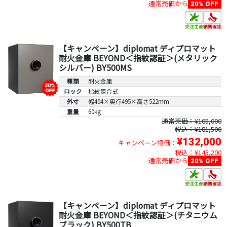
通常売価から
20% OFF
【キャンペーン】diplomat ディプロマット
耐火金庫 BEYOND＜指紋認証＞(メタリック
シルバー) BY500MS
種類
耐火金庫
ロック
指紋照合式
外寸
幅404×奥行495×高さ522mm
重量
60kg
通常売価：¥165,000
税込：¥181,500
¥132,000
キャンペーン特価：
税込：¥145,200
通常売価から
20% OFF
【キャンペーン】diplomat ディプロマット
耐火金庫 BEYOND＜指紋認証＞(チタニウム
ブラック) BY500TB