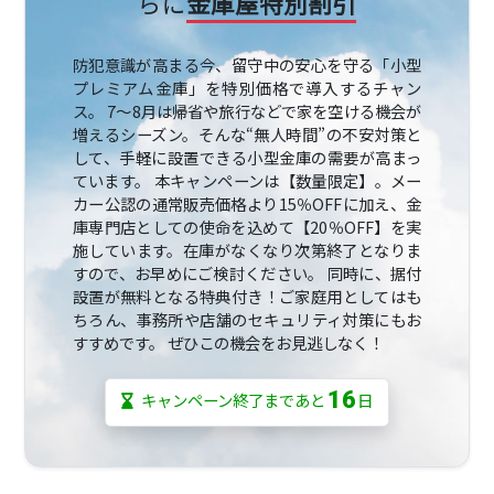
らに
金庫屋特別割引
防犯意識が高まる今、留守中の安心を守る「小型
プレミアム金庫」を特別価格で導入するチャン
ス。 7～8月は帰省や旅行などで家を空ける機会が
増えるシーズン。そんな“無人時間”の不安対策と
して、手軽に設置できる小型金庫の需要が高まっ
ています。 本キャンペーンは【数量限定】。メー
カー公認の通常販売価格より15％OFFに加え、金
庫専門店としての使命を込めて【20％OFF】を実
施しています。在庫がなくなり次第終了となりま
すので、お早めにご検討ください。 同時に、据付
設置が無料となる特典付き！ご家庭用としてはも
ちろん、事務所や店舗のセキュリティ対策にもお
すすめです。 ぜひこの機会をお見逃しなく！
16
キャンペーン終了まであと
日