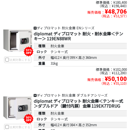
標準価格：¥180,400
税込：¥198,440
¥48,706
販売価格：
税込：¥53,577
ディプロマット 耐火金庫 ENシリーズ
diplomat ディプロマット 耐火・耐水金庫＜テン
キー＞ 119EN88WR
種類
耐火金庫
ロック
テンキー式
外寸
幅412×奥行399×高さ360mm
比較対象にする
重量
31kg
標準価格：¥102,000
税込：¥112,200
¥50,100
販売価格：
税込：¥55,110
ディプロマット 耐火金庫 ダブルドアシリーズ
diplomat ディプロマット 耐火金庫＜テンキー式
＞ダブルドア（鍵付内扉）金庫 119EK77DRUG
種類
耐火金庫
ロック
テンキー式
外寸
幅412×奥行384×高さ352mm
比較対象にする