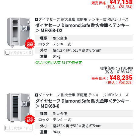
¥47,158
販売価格：
税込：¥51,874
ダイヤセーフ 耐火金庫 家庭用 テンキー式 MEKシリーズ
ダイヤセーフ Diamond Safe 耐火金庫＜テンキー
＞ MEK68-DX
種類
耐火金庫
ロック
テンキー式
外寸
幅452×奥行518×高さ675mm
比較対象にする
重量
94kg
欠品中次回入荷 8月下旬予定
標準価格：¥180,400
税込：¥198,440
¥48,235
販売価格：
税込：¥53,059
ダイヤセーフ 耐火金庫 家庭用 テンキー式 MEKシリーズ
ダイヤセーフ Diamond Safe 耐火金庫＜テンキー
＞ MEK68-6
種類
耐火金庫
ロック
テンキー式
外寸
幅452×奥行518×高さ675mm
比較対象にする
重量
94kg