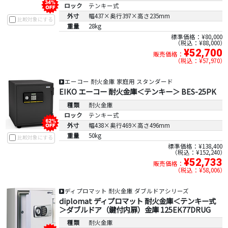
ロック
テンキー式
外寸
幅437×奥行397×高さ235mm
比較対象にする
重量
28kg
標準価格：¥80,000
税込：¥88,000
¥52,700
販売価格：
税込：¥57,970
エーコー 耐火金庫 家庭用 スタンダード
EIKO エーコー 耐火金庫＜テンキー＞ BES-25PK
種類
耐火金庫
ロック
テンキー式
外寸
幅438×奥行469×高さ496mm
重量
50kg
比較対象にする
標準価格：¥138,400
税込：¥152,240
¥52,733
販売価格：
税込：¥58,006
ディプロマット 耐火金庫 ダブルドアシリーズ
diplomat ディプロマット 耐火金庫＜テンキー式
＞ダブルドア（鍵付内扉）金庫 125EK77DRUG
種類
耐火金庫