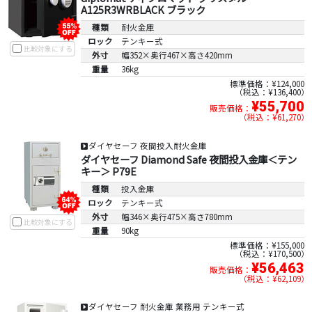
A125R3WRBLACK ブラック
種類
耐火金庫
ロック
テンキー式
比較対象にする
外寸
幅352×奥行467×高さ420mm
重量
36kg
標準価格：¥124,000
税込：¥136,400
¥55,700
販売価格：
税込：¥61,270
ダイヤセーフ 夜間投入耐火金庫
ダイヤセーフ Diamond Safe 夜間投入金庫＜テン
キー＞ P79E
種類
投入金庫
ロック
テンキー式
外寸
幅346×奥行475×高さ780mm
比較対象にする
重量
90kg
標準価格：¥155,000
税込：¥170,500
¥56,463
販売価格：
税込：¥62,109
ダイヤセーフ 耐火金庫 業務用 テンキー式