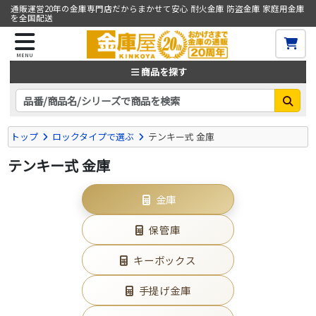
通販運営20年の金庫専門店だからまかせて安心 耐火金庫 防盗金庫 家庭用金庫
を全国配送
MENU
商品を探す
トップ
ロックタイプで選ぶ
テンキー式 金庫
テンキー式 金庫
金庫
保管庫
キーボックス
手提げ金庫