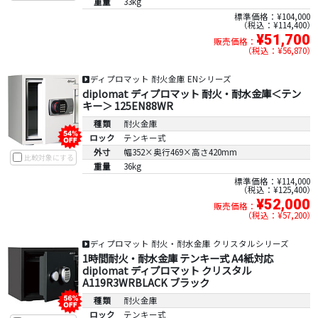
重量
33kg
標準価格：¥104,000
税込：¥114,400
¥51,700
販売価格：
税込：¥56,870
ディプロマット 耐火金庫 ENシリーズ
diplomat ディプロマット 耐火・耐水金庫＜テン
キー＞ 125EN88WR
種類
耐火金庫
ロック
テンキー式
外寸
幅352×奥行469×高さ420mm
比較対象にする
重量
36kg
標準価格：¥114,000
税込：¥125,400
¥52,000
販売価格：
税込：¥57,200
ディプロマット 耐火・耐水金庫 クリスタルシリーズ
1時間耐火・耐水金庫 テンキー式 A4紙対応
diplomat ディプロマット クリスタル
A119R3WRBLACK ブラック
種類
耐火金庫
ロック
テンキー式