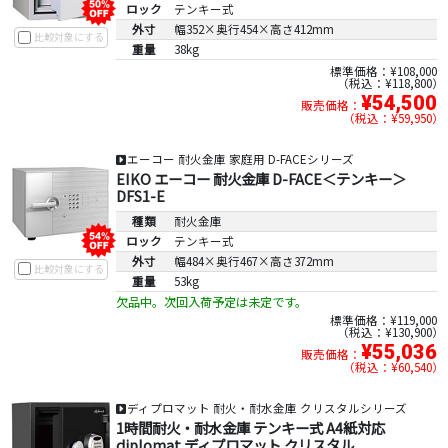
ロック
テンキー式
外寸
幅352×奥行454×高さ412mm
比較対象にする
重量
38kg
標準価格：¥108,000
税込：¥118,800
¥54,500
販売価格：
税込：¥59,950
エーコー 耐火金庫 家庭用 D-FACEシリーズ
EIKO エーコー 耐火金庫 D-FACE＜テンキー＞
DFS1-E
種類
耐火金庫
ロック
テンキー式
外寸
幅484×奥行467×高さ372mm
比較対象にする
重量
53kg
欠品中。次回入荷予定は未定です。
標準価格：¥119,000
税込：¥130,900
¥55,036
販売価格：
税込：¥60,540
ディプロマット 耐火・耐水金庫 クリスタルシリーズ
1時間耐火・耐水金庫 テンキー式 A4紙対応
diplomat ディプロマット クリスタル