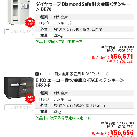
ダイヤセーフ Diamond Safe 耐火金庫＜テンキー
＞ DE70
種類
耐火金庫
ロック
テンキー式
外寸
幅494×奥行540×高さ718mm
比較対象にする
重量
125kg
欠品中 次回入荷8月下旬予定
標準価格：¥190,000
税込：¥209,000
¥56,571
販売価格：
税込：¥62,228
エーコー 耐火金庫 家庭用 D-FACEシリーズ
EIKO エーコー 耐火金庫 D-FACE＜テンキー＞
DFS2-E
種類
耐火金庫
ロック
テンキー式
外寸
幅484×奥行460.5×高さ372mm
比較対象にする
重量
53kg
欠品中。次回入荷予定は未定です。
標準価格：¥122,700
税込：¥134,970
¥56,656
販売価格：