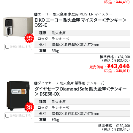
税込：¥44,499
エーコー 耐火金庫 家庭用 MEISTER マイスター
EIKO エーコー 耐火金庫 マイスター＜テンキー＞
OSS-E
種類
耐火金庫
ロック
テンキー式
外寸
幅484×奥行489×高さ372mm
比較対象にする
重量
55kg
標準価格：¥94,000
税込：¥103,400
¥43,646
販売価格：
税込：¥48,011
ダイヤセーフ 耐火金庫 業務用 テンキー式
ダイヤセーフ Diamond Safe 耐火金庫＜テンキー
＞ DSE68-DX
種類
耐火金庫
ロック
テンキー式
外寸
幅452×奥行518×高さ675mm
比較対象にする
重量
94kg
標準価格：¥180,400
税込：¥198,440