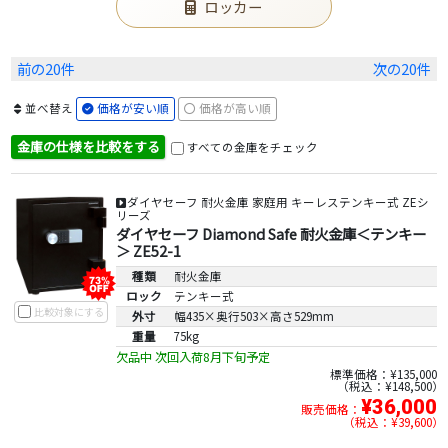
ロッカー
前の20件
次の20件
並べ替え
価格が安い順
価格が高い順
金庫の仕様を比較をする
すべての金庫をチェック
ダイヤセーフ 耐火金庫 家庭用 キーレステンキー式 ZEシ
リーズ
ダイヤセーフ Diamond Safe 耐火金庫＜テンキー
＞ ZE52-1
種類
耐火金庫
ロック
テンキー式
比較対象にする
外寸
幅435×奥行503×高さ529mm
重量
75kg
欠品中 次回入荷8月下旬予定
標準価格：¥135,000
税込：¥148,500
¥36,000
販売価格：
税込：¥39,600