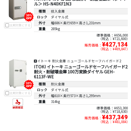
ル＞ HS-N40KF1N3
種類
投入金庫
ロック
ダイヤル式
外寸
幅686×奥行659×高さ1,231mm
比較対象にする
重量
285kg
標準価格：¥656,000
税込：¥721,600
¥427,134
販売価格：
税込：¥469,847
イトーキ 耐火金庫 ニューゴールドセーフハイガード2
ITOKI イトーキ ニューゴールドセーフハイガード2
耐火・耐破壊金庫 100万変換ダイヤル GEH-
6113F-WE
種類
耐火金庫
ロック
ダイヤル式
比較対象にする
外寸
幅610×奥行573×高さ1,295mm
重量
314kg
標準価格：¥653,300
税込：¥718,630
¥437,349
販売価格：
税込：¥481,084