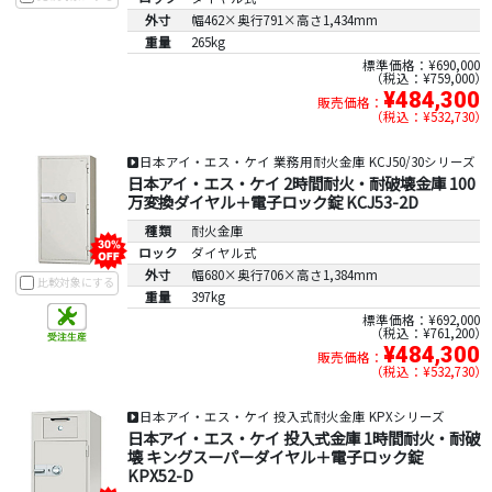
外寸
幅462×奥行791×高さ1,434mm
重量
265kg
標準価格：¥690,000
税込：¥759,000
¥484,300
販売価格：
税込：¥532,730
日本アイ・エス・ケイ 業務用耐火金庫 KCJ50/30シリーズ
日本アイ・エス・ケイ 2時間耐火・耐破壊金庫 100
万変換ダイヤル＋電子ロック錠 KCJ53-2D
種類
耐火金庫
ロック
ダイヤル式
外寸
幅680×奥行706×高さ1,384mm
比較対象にする
重量
397kg
標準価格：¥692,000
税込：¥761,200
¥484,300
販売価格：
税込：¥532,730
日本アイ・エス・ケイ 投入式耐火金庫 KPXシリーズ
日本アイ・エス・ケイ 投入式金庫 1時間耐火・耐破
壊 キングスーパーダイヤル＋電子ロック錠
KPX52-D