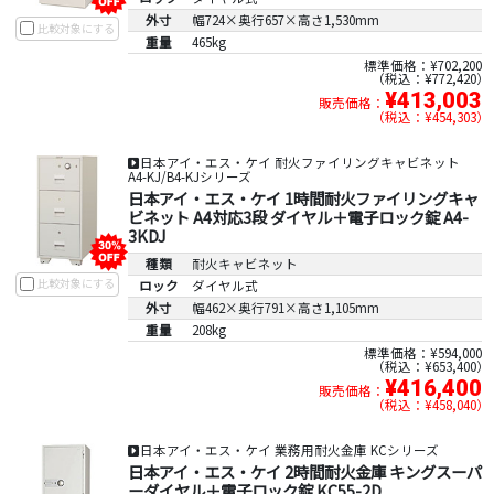
外寸
幅724×奥行657×高さ1,530mm
比較対象にする
重量
465kg
標準価格：¥702,200
税込：¥772,420
¥413,003
販売価格：
税込：¥454,303
日本アイ・エス・ケイ 耐火ファイリングキャビネット
A4-KJ/B4-KJシリーズ
日本アイ・エス・ケイ 1時間耐火ファイリングキャ
ビネット A4対応3段 ダイヤル＋電子ロック錠 A4-
3KDJ
種類
耐火キャビネット
比較対象にする
ロック
ダイヤル式
外寸
幅462×奥行791×高さ1,105mm
重量
208kg
標準価格：¥594,000
税込：¥653,400
¥416,400
販売価格：
税込：¥458,040
日本アイ・エス・ケイ 業務用耐火金庫 KCシリーズ
日本アイ・エス・ケイ 2時間耐火金庫 キングスーパ
ーダイヤル＋電子ロック錠 KC55-2D