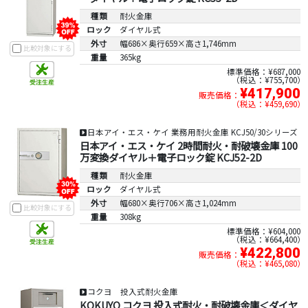
種類
耐火金庫
ロック
ダイヤル式
外寸
幅686×奥行659×高さ1,746mm
比較対象にする
重量
365kg
標準価格：¥687,000
税込：¥755,700
¥417,900
販売価格：
税込：¥459,690
日本アイ・エス・ケイ 業務用耐火金庫 KCJ50/30シリーズ
日本アイ・エス・ケイ 2時間耐火・耐破壊金庫 100
万変換ダイヤル＋電子ロック錠 KCJ52-2D
種類
耐火金庫
ロック
ダイヤル式
外寸
幅680×奥行706×高さ1,024mm
比較対象にする
重量
308kg
標準価格：¥604,000
税込：¥664,400
¥422,800
販売価格：
税込：¥465,080
コクヨ 投入式耐火金庫
KOKUYO コクヨ 投入式耐火・耐破壊金庫＜ダイヤ