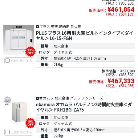
税込：¥805,200
¥461,054
販売価格：
税込：¥507,159
プラス 壁面収納用 耐火庫
PLUS プラス L6用 耐火庫 ビルトインタイプ＜ダイ
ヤル＞ L6-L5-FGN
種類
耐火金庫
ロック
ダイヤル式
外寸
幅850×奥行425×高さ1,072mm
比較対象にする
重量
213kg
標準価格：¥623,200
税込：¥685,520
¥467,333
販売価格：
税込：¥514,066
オカムラ 耐火金庫 パルテノンシリーズ
okamura オカムラ パルテノン2時間耐火金庫＜ダ
イヤル＞ FKH1BG-ZA75
種類
耐火金庫
ロック
ダイヤル式
外寸
幅616×奥行601.5×高さ920mm
比較対象にする
重量
220kg