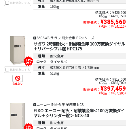
外寸
幅616×奥行601.5×高さ643mm
比較対象にする
重量
166kg
標準価格：¥426,500
税込：¥469,150
¥385,560
販売価格：
税込：¥424,116
SAGAWA サガワ 耐火金庫 PCシリーズ
サガワ 2時間耐火・耐破壊金庫 100万変換ダイヤル
＋リバーシブル錠 HPC175
種類
耐火金庫
ロック
ダイヤル式
外寸
幅720×奥行709×高さ1,750mm
比較対象にする
重量
513kg
標準価格：¥817,000
税込：¥898,700
¥397,459
販売価格：
税込：¥437,205
エーコー 耐火金庫 業務用 NCS
EIKO エーコー 耐火・耐破壊金庫＜100万変換ダイ
ヤル＋シリンダー錠＞ NCS-40
種類
耐火金庫
ロック
ダイヤル式