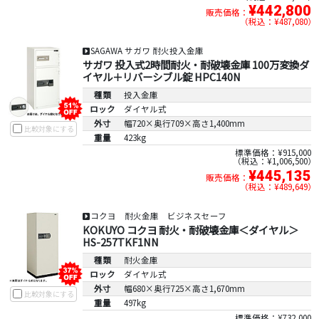
¥442,800
販売価格：
税込：¥487,080
SAGAWA サガワ 耐火投入金庫
サガワ 投入式2時間耐火・耐破壊金庫 100万変換ダ
イヤル＋リバーシブル錠 HPC140N
種類
投入金庫
ロック
ダイヤル式
外寸
幅720×奥行709×高さ1,400mm
比較対象にする
重量
423kg
標準価格：¥915,000
税込：¥1,006,500
¥445,135
販売価格：
税込：¥489,649
コクヨ 耐火金庫 ビジネスセーフ
KOKUYO コクヨ 耐火・耐破壊金庫＜ダイヤル＞
HS-257TKF1NN
種類
耐火金庫
ロック
ダイヤル式
外寸
幅680×奥行725×高さ1,670mm
比較対象にする
重量
497kg
標準価格：¥732,000