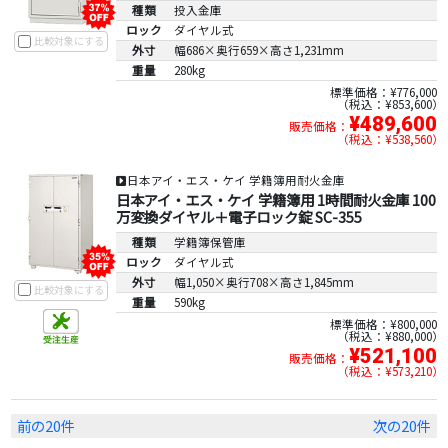
種類
投入金庫
ロック
ダイヤル式
比較対象にする
外寸
幅686×奥行659×高さ1,231mm
重量
280kg
標準価格：¥776,000
税込：¥853,600
¥489,600
販売価格：
税込：¥538,560
日本アイ・エス・ケイ 学籍簿用耐火金庫
日本アイ・エス・ケイ 学籍簿用 1時間耐火金庫 100
万変換ダイヤル＋電子ロック錠 SC-355
種類
学籍簿保管庫
ロック
ダイヤル式
外寸
幅1,050×奥行708×高さ1,845mm
比較対象にする
重量
590kg
標準価格：¥800,000
税込：¥880,000
¥521,100
販売価格：
税込：¥573,210
前の20件
次の20件