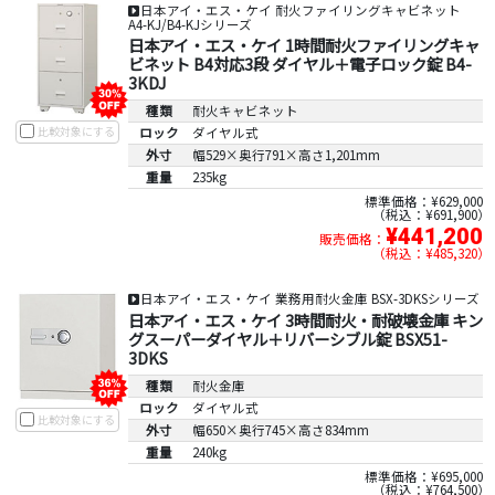
日本アイ・エス・ケイ 耐火ファイリングキャビネット
A4-KJ/B4-KJシリーズ
日本アイ・エス・ケイ 1時間耐火ファイリングキャ
ビネット B4対応3段 ダイヤル＋電子ロック錠 B4-
3KDJ
種類
耐火キャビネット
比較対象にする
ロック
ダイヤル式
外寸
幅529×奥行791×高さ1,201mm
重量
235kg
標準価格：¥629,000
税込：¥691,900
¥441,200
販売価格：
税込：¥485,320
日本アイ・エス・ケイ 業務用耐火金庫 BSX-3DKSシリーズ
日本アイ・エス・ケイ 3時間耐火・耐破壊金庫 キン
グスーパーダイヤル＋リバーシブル錠 BSX51-
3DKS
種類
耐火金庫
ロック
ダイヤル式
比較対象にする
外寸
幅650×奥行745×高さ834mm
重量
240kg
標準価格：¥695,000
税込：¥764,500