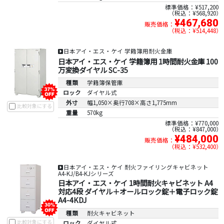
標準価格：¥517,200
税込：¥568,920
¥467,680
販売価格：
税込：¥514,448
日本アイ・エス・ケイ 学籍簿用耐火金庫
日本アイ・エス・ケイ 学籍簿用 1時間耐火金庫 100
万変換ダイヤル SC-35
種類
学籍簿保管庫
ロック
ダイヤル式
外寸
幅1,050×奥行708×高さ1,775mm
比較対象にする
重量
570kg
標準価格：¥770,000
税込：¥847,000
¥484,000
販売価格：
税込：¥532,400
日本アイ・エス・ケイ 耐火ファイリングキャビネット
A4-KJ/B4-KJシリーズ
日本アイ・エス・ケイ 1時間耐火キャビネット A4
対応4段 ダイヤル＋オールロック錠＋電子ロック錠
A4-4KDJ
種類
耐火キャビネット
比較対象にする
ロック
ダイヤル式