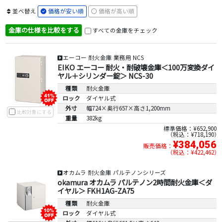
並べ替え
価格が安い順
価格が高い順
金庫の仕様を比較をする
すべての金庫をチェック
エーコー 耐火金庫 業務用 NCS
EIKO エーコー 耐火・耐破壊金庫＜100万変換ダイ
ヤル＋シリンダー錠＞ NCS-30
種類
耐火金庫
ロック
ダイヤル式
外寸
幅724×奥行657×高さ1,200mm
比較対象にする
重量
382kg
標準価格：¥652,900
税込：¥718,190
¥384,056
販売価格：
税込：¥422,462
オカムラ 耐火金庫 パルテノンシリーズ
okamura オカムラ パルテノン2時間耐火金庫＜ダ
イヤル＞ FKH1AG-ZA75
種類
耐火金庫
ロック
ダイヤル式