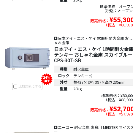
標準価格：オープ
税込：オープン
¥55,30
販売価格：
税込：¥60,830
日本アイ・エス・ケイ 家庭用耐火金庫 おし
ゃれ金庫
日本アイ・エス・ケイ 1時間耐火金
テンキー おしゃれ金庫 スカイブルー
CPS-30T-SB
種類
耐火金庫
ロック
テンキー式
外寸
幅437×奥行397×高さ235mm
比較対象にする
重量
28kg
標準価格：¥80,00
税込：¥88,000
¥52,70
販売価格：
税込：¥57,970
エーコー 耐火金庫 家庭用 MEISTER マイス
ー