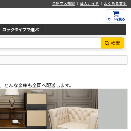
金庫マメ知識
購入ガイド
よくある質問
カートを見る
ロックタイプで選ぶ
検索
。どんな金庫も全国へ配送します。