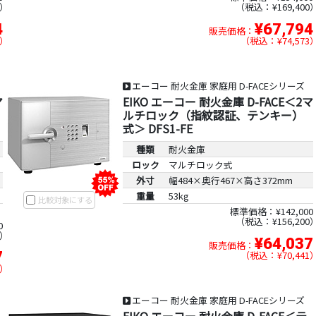
税込：¥169,400
4
¥67,794
販売価格：
税込：¥74,573
エーコー 耐火金庫 家庭用 D-FACEシリーズ
マ
EIKO エーコー 耐火金庫 D-FACE＜2マ
ルチロック（指紋認証、テンキー）
式＞ DFS1-FE
種類
耐火金庫
ロック
マルチロック式
外寸
幅484×奥行467×高さ372mm
重量
53kg
比較対象にする
標準価格：¥142,000
税込：¥156,200
0
¥64,037
販売価格：
7
税込：¥70,441
エーコー 耐火金庫 家庭用 D-FACEシリーズ