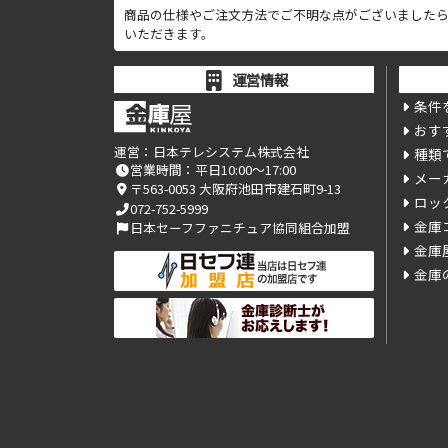
商品の仕様やご注文方法でご不明な点がございました
いただきます。
運営情報
条件
おす
運営：
日本テレシステム株式会社
種類
営業時間：平日10:00～17:00
メー
〒563-0053 大阪府池田市建石町9-13
ロッ
072-752-5999
金庫
日本セーフファニチュア協同組合加盟
金庫
金庫