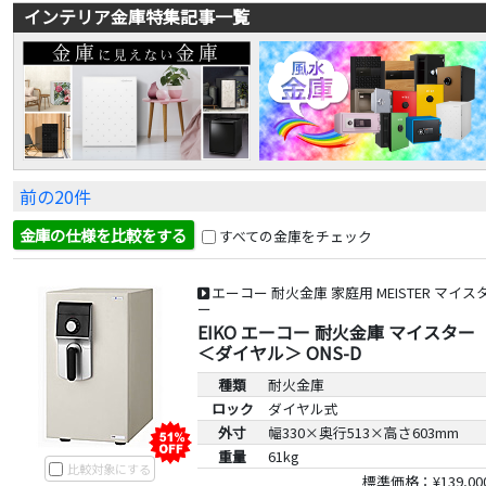
インテリア金庫特集記事一覧
前の20件
金庫の仕様を比較をする
すべての金庫をチェック
エーコー 耐火金庫 家庭用 MEISTER マイス
ー
EIKO エーコー 耐火金庫 マイスター
＜ダイヤル＞ ONS-D
種類
耐火金庫
ロック
ダイヤル式
外寸
幅330×奥行513×高さ603mm
重量
61kg
比較対象にする
標準価格：¥139,00