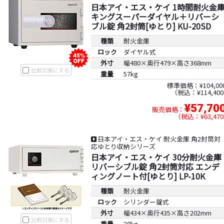
日本アイ・エス・ケイ 1時間耐火金
キングスーパーダイヤル＋リバーシ
ブル錠 角2封筒[ゆとり] KU-20SD
種類
耐火金庫
ロック
ダイヤル式
外寸
幅480×奥行479×高さ368mm
比較対象にする
重量
57kg
標準価格：¥104,00
税込：¥114,400
¥57,70
販売価格：
税込：¥63,470
日本アイ・エス・ケイ 耐火金庫 角2封筒対
応ゆとり収納シリーズ
日本アイ・エス・ケイ 30分耐火金庫
リバーシブル錠 角2封筒対応 エンデ
ィングノート付[ゆとり] LP-10K
種類
耐火金庫
ロック
シリンダー錠式
外寸
幅434×奥行435×高さ202mm
比較対象にする
重量
28kg