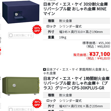
日本アイ・エス・ケイ 30分耐火金庫
リバーシブル錠 おしゃれ金庫 MINE
マイン
種類
耐火金庫
ロック
シリンダー錠式
外寸
幅345×奥行310×高さ190mm
比較対象にする
重量
16kg
0
標準価格：¥55,300
税込：¥60,830
6
¥37,100
販売価格：
税込：¥40,810
日本アイ・エス・ケイ 家庭用耐火金庫 おし
ゃれ金庫
庫
日本アイ・エス・ケイ 1時間耐火金庫
リバーシブル錠 おしゃれ金庫＋（プ
ラス）グリーン CPS-30KPLUS-GR
種類
耐火金庫
ロック
シリンダー錠式
外寸
幅437×奥行391×高さ235mm
比較対象にする