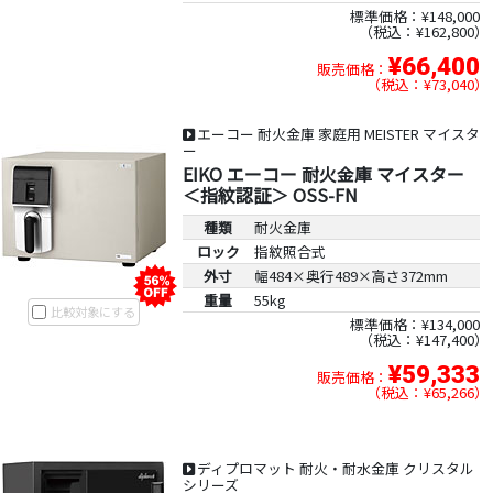
標準価格：¥148,000
税込：¥162,800
¥66,400
販売価格：
税込：¥73,040
エーコー 耐火金庫 家庭用 MEISTER マイスタ
ー
EIKO エーコー 耐火金庫 マイスター
＜指紋認証＞ OSS-FN
種類
耐火金庫
ロック
指紋照合式
外寸
幅484×奥行489×高さ372mm
重量
55kg
比較対象にする
標準価格：¥134,000
税込：¥147,400
¥59,333
販売価格：
税込：¥65,266
ディプロマット 耐火・耐水金庫 クリスタル
シリーズ