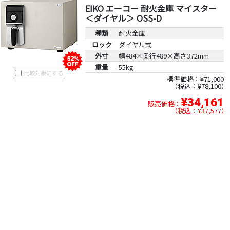
EIKO エーコー 耐火金庫 マイスター
＜ダイヤル＞ OSS-D
種類
耐火金庫
ロック
ダイヤル式
外寸
幅484×奥行489×高さ372mm
重量
55kg
比較対象にする
標準価格：¥71,000
税込：¥78,100
¥34,161
販売価格：
税込：¥37,577