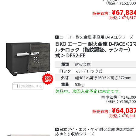
税込：¥152,900
¥67,83
販売価格：
税込：¥74,617
エーコー 耐火金庫 家庭用 D-FACEシリーズ
EIKO エーコー 耐火金庫 D-FACE＜2
ルチロック（指紋認証、テンキー）
式＞ DFS2-FE
種類
耐火金庫
ロック
マルチロック式
外寸
幅484×奥行460.5×高さ372mm
重量
53kg
比較対象にする
欠品中。次回入荷予定は未定です。
標準価格：¥142,00
税込：¥156,200
¥64,03
販売価格：
税込：¥70,441
日本アイ・エス・ケイ 耐火金庫 角2封筒対
応ゆとり収納シリーズ