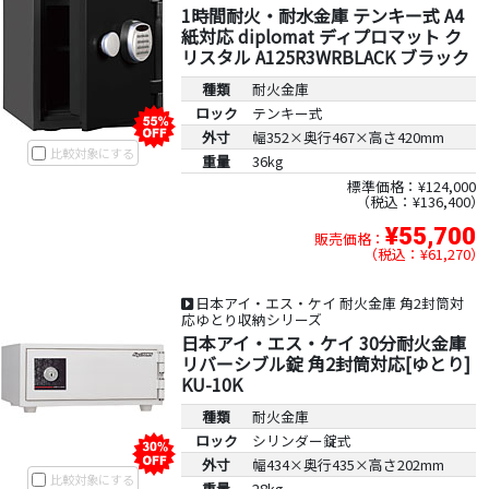
1時間耐火・耐水金庫 テンキー式 A4
紙対応 diplomat ディプロマット ク
リスタル A125R3WRBLACK ブラック
種類
耐火金庫
ロック
テンキー式
外寸
幅352×奥行467×高さ420mm
比較対象にする
重量
36kg
標準価格：¥124,000
税込：¥136,400
¥55,700
販売価格：
税込：¥61,270
日本アイ・エス・ケイ 耐火金庫 角2封筒対
応ゆとり収納シリーズ
日本アイ・エス・ケイ 30分耐火金庫
リバーシブル錠 角2封筒対応[ゆとり]
KU-10K
種類
耐火金庫
ロック
シリンダー錠式
外寸
幅434×奥行435×高さ202mm
比較対象にする
重量
28kg