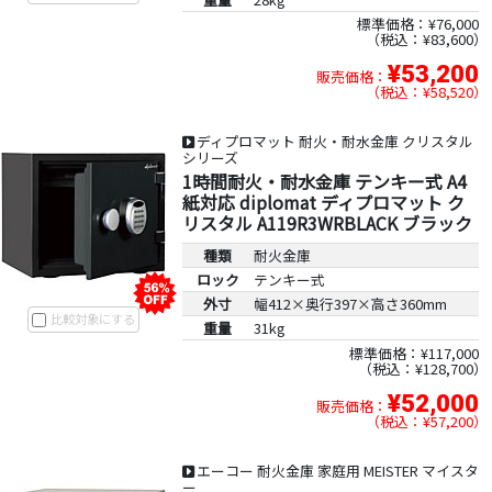
標準価格：¥76,000
税込：¥83,600
¥53,200
販売価格：
税込：¥58,520
ディプロマット 耐火・耐水金庫 クリスタル
シリーズ
1時間耐火・耐水金庫 テンキー式 A4
紙対応 diplomat ディプロマット ク
リスタル A119R3WRBLACK ブラック
種類
耐火金庫
ロック
テンキー式
外寸
幅412×奥行397×高さ360mm
比較対象にする
重量
31kg
標準価格：¥117,000
税込：¥128,700
¥52,000
販売価格：
税込：¥57,200
エーコー 耐火金庫 家庭用 MEISTER マイスタ
ー