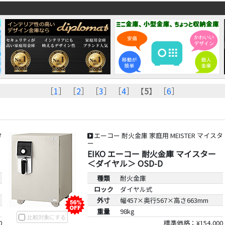
［
1
］ ［
2
］ ［
3
］ ［
4
］ 【
5
】 ［
6
］
タ
エーコー 耐火金庫 家庭用 MEISTER マイスタ
ー
EIKO エーコー 耐火金庫 マイスター
＜ダイヤル＞ OSD-D
種類
耐火金庫
ロック
ダイヤル式
外寸
幅457×奥行567×高さ663mm
重量
98kg
比較対象にする
0
標準価格：¥154,000