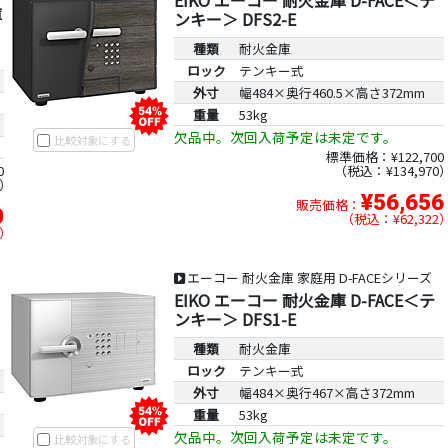
EIKO エーコー 耐火金庫 D-FACE＜テ
庫
ンキー＞ DFS2-E
種類
耐火金庫
ロック
テンキー式
外寸
幅484×奥行460.5×高さ372mm
重量
53kg
欠品中。次回入荷予定は未定です。
比較対象にする
標準価格：¥122,700
0
税込：¥134,970
¥56,656
販売価格：
0
税込：¥62,322
エーコー 耐火金庫 家庭用 D-FACEシリーズ
EIKO エーコー 耐火金庫 D-FACE＜テ
ンキー＞ DFS1-E
種類
耐火金庫
ロック
テンキー式
外寸
幅484×奥行467×高さ372mm
重量
53kg
欠品中。次回入荷予定は未定です。
比較対象にする