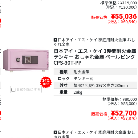
標準価格：¥119,000
ン
税込：¥130,900
¥55,036
販売価格：
0
税込：¥60,540
日本アイ・エス・ケイ 家庭用耐火金庫 おし
ゃれ金庫
庫
日本アイ・エス・ケイ 1時間耐火金庫
テンキー おしゃれ金庫 ペールピンク
CPS-30T-PP
種類
耐火金庫
ロック
テンキー式
外寸
幅437×奥行397×高さ235mm
比較対象にする
重量
28kg
0
標準価格：¥80,000
税込：¥88,000
0
¥52,700
販売価格：
税込：¥57,970
タ
日本アイ・エス・ケイ 家庭用耐火金庫 おし
ゃれ金庫