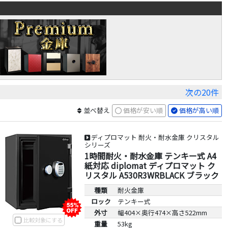
次の20件
並べ替え
価格が安い順
価格が高い順
ディプロマット 耐火・耐水金庫 クリスタル
シリーズ
1時間耐火・耐水金庫 テンキー式 A4
紙対応 diplomat ディプロマット ク
リスタル A530R3WRBLACK ブラック
種類
耐火金庫
ロック
テンキー式
外寸
幅404×奥行474×高さ522mm
比較対象にする
重量
53kg