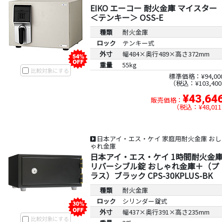
EIKO エーコー 耐火金庫 マイスター
＜テンキー＞ OSS-E
種類
耐火金庫
ロック
テンキー式
外寸
幅484×奥行489×高さ372mm
重量
55kg
比較対象にする
標準価格：¥94,00
税込：¥103,400
¥43,64
販売価格：
税込：¥48,011
日本アイ・エス・ケイ 家庭用耐火金庫 おし
ゃれ金庫
日本アイ・エス・ケイ 1時間耐火金
リバーシブル錠 おしゃれ金庫＋（プ
ラス）ブラック CPS-30KPLUS-BK
種類
耐火金庫
ロック
シリンダー錠式
外寸
幅437×奥行391×高さ235mm
比較対象にする