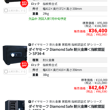
ロック
指紋照合式
外寸
幅412×奥行372×高さ330mm
比較対象にする
重量
29kg
欠品中 次回入荷7月中旬予定
標準価格：¥95,000
税込：¥104,500
¥36,400
販売価格：
税込：¥40,040
ダイヤセーフ 耐火金庫 家庭用 指紋認証式 SPシリーズ
ダイヤセーフ Diamond Safe 耐火金庫＜指紋認証
＞ SP34-4
種類
耐火金庫
ロック
指紋照合式
外寸
幅433×奥行410×高さ356mm
比較対象にする
重量
38kg
標準価格：¥110,000
税込：¥121,000
¥42,667
販売価格：
税込：¥46,934
ダイヤセーフ 耐火金庫 家庭用 指紋認証式 SPシリーズ
ダイヤセーフ Diamond Safe 耐火金庫＜指紋認証