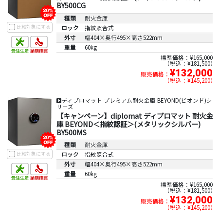
BY500CG
種類
耐火金庫
比較対象にする
ロック
指紋照合式
外寸
幅404×奥行495×高さ522mm
重量
60kg
標準価格：¥165,000
税込：¥181,500
¥132,000
販売価格：
税込：¥145,200
ディプロマット プレミアム耐火金庫 BEYOND(ビオンド)シ
リーズ
【キャンペーン】diplomat ディプロマット 耐火金
庫 BEYOND＜指紋認証＞(メタリックシルバー)
BY500MS
種類
耐火金庫
比較対象にする
ロック
指紋照合式
外寸
幅404×奥行495×高さ522mm
重量
60kg
標準価格：¥165,000
税込：¥181,500
¥132,000
販売価格：
税込：¥145,200