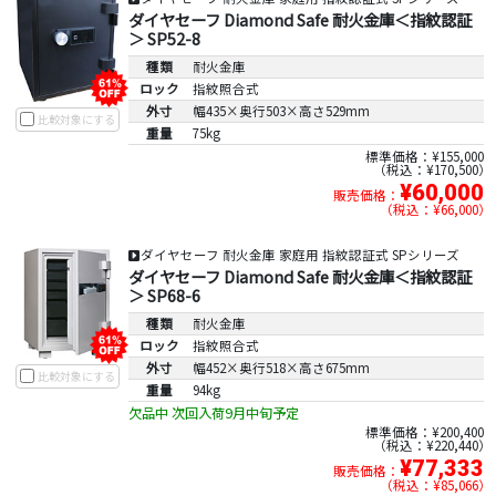
ダイヤセーフ Diamond Safe 耐火金庫＜指紋認証
＞ SP52-8
種類
耐火金庫
ロック
指紋照合式
外寸
幅435×奥行503×高さ529mm
比較対象にする
重量
75kg
標準価格：¥155,000
税込：¥170,500
¥60,000
販売価格：
税込：¥66,000
ダイヤセーフ 耐火金庫 家庭用 指紋認証式 SPシリーズ
ダイヤセーフ Diamond Safe 耐火金庫＜指紋認証
＞ SP68-6
種類
耐火金庫
ロック
指紋照合式
外寸
幅452×奥行518×高さ675mm
比較対象にする
重量
94kg
欠品中 次回入荷9月中旬予定
標準価格：¥200,400
税込：¥220,440
¥77,333
販売価格：
税込：¥85,066