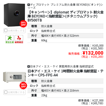
ディプロマット プレミアム耐火金庫 BEYOND(ビオンド)シ
リーズ
【キャンペーン】diplomat ディプロマット 耐火金
庫 BEYOND＜指紋認証＞(チタニウムブラック)
BY500TB
種類
耐火金庫
比較対象にする
ロック
指紋照合式
外寸
幅404×奥行495×高さ522mm
重量
60kg
標準価格：¥165,000
税込：¥181,500
¥132,000
販売価格：
税込：¥145,200
日本アイ・エス・ケイ 家庭用耐火金庫 指紋認証式
日本アイ・エス・ケイ 1時間耐火金庫 指紋認証・テ
ンキー CPS-FPE-A4
種類
耐火金庫
ロック
指紋照合式
外寸
幅403×奥行401×高さ210mm
比較対象にする
重量
22kg
標準価格：¥227,000
税込：¥249,700