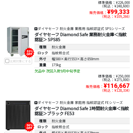
標準価格：¥226,000
税込：¥248,600
¥99,333
販売価格：
税込：¥109,266
ダイヤセーフ 耐火金庫 業務用 指紋認証式 SPSシリーズ
ダイヤセーフ Diamond Safe 業務耐火金庫＜指紋
認証＞ SPS85
種類
耐火金庫
ロック
指紋照合式
外寸
幅580×奥行553×高さ850mm
比較対象にする
重量
175kg
欠品中 次回入荷9月中旬予定
標準価格：¥250,000
税込：¥275,000
¥116,667
販売価格：
税込：¥128,334
ダイヤセーフ 耐火金庫 家庭用 指紋認証式 FEシリーズ
ダイヤセーフ Diamond Safe 1時間耐火金庫＜指紋
認証＞ブラック FE53
種類
耐火金庫
ロック
指紋照合式
外寸
幅435×奥行520×高さ529mm