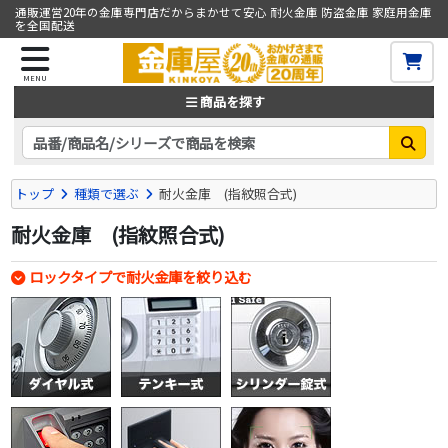
通販運営20年の金庫専門店だからまかせて安心 耐火金庫 防盗金庫 家庭用金庫
を全国配送
MENU
商品を探す
トップ
種類で選ぶ
耐火金庫 (指紋照合式)
耐火金庫 (指紋照合式)
ロックタイプで耐火金庫を絞り込む