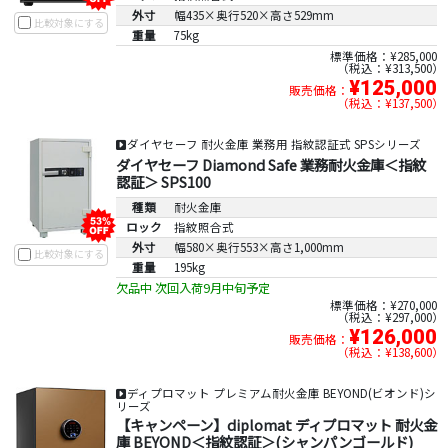
外寸
幅435×奥行520×高さ529mm
比較対象にする
重量
75kg
標準価格：¥285,000
税込：¥313,500
¥125,000
販売価格：
税込：¥137,500
ダイヤセーフ 耐火金庫 業務用 指紋認証式 SPSシリーズ
ダイヤセーフ Diamond Safe 業務耐火金庫＜指紋
認証＞ SPS100
種類
耐火金庫
ロック
指紋照合式
外寸
幅580×奥行553×高さ1,000mm
比較対象にする
重量
195kg
欠品中 次回入荷9月中旬予定
標準価格：¥270,000
税込：¥297,000
¥126,000
販売価格：
税込：¥138,600
ディプロマット プレミアム耐火金庫 BEYOND(ビオンド)シ
リーズ
【キャンペーン】diplomat ディプロマット 耐火金
庫 BEYOND＜指紋認証＞(シャンパンゴールド)