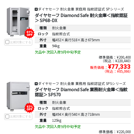
ダイヤセーフ 耐火金庫 家庭用 指紋認証式 SPシリーズ
ダイヤセーフ Diamond Safe 耐火金庫＜指紋認証
＞ SP68-DX
種類
耐火金庫
ロック
指紋照合式
外寸
幅452×奥行518×高さ675mm
比較対象にする
重量
94kg
欠品中 次回入荷9月中旬予定
標準価格：¥200,400
税込：¥220,440
¥77,333
販売価格：
税込：¥85,066
ダイヤセーフ 耐火金庫 業務用 指紋認証式 SPSシリーズ
ダイヤセーフ Diamond Safe 業務耐火金庫＜指紋
認証＞ SPS70
種類
耐火金庫
ロック
指紋照合式
外寸
幅494×奥行540×高さ718mm
比較対象にする
重量
125kg
欠品中 次回入荷9月中旬予定
標準価格：¥220,000