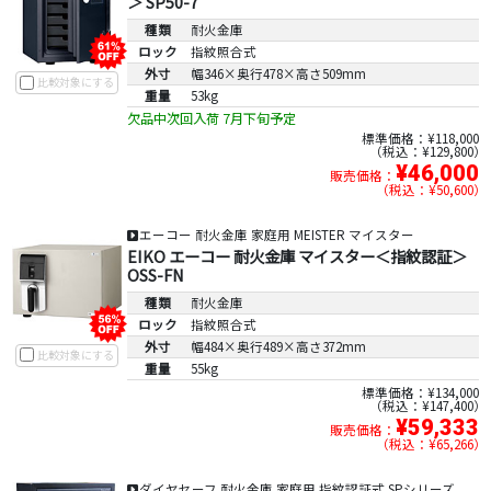
＞ SP50-7
種類
耐火金庫
ロック
指紋照合式
外寸
幅346×奥行478×高さ509mm
比較対象にする
重量
53kg
欠品中次回入荷 7月下旬予定
標準価格：¥118,000
税込：¥129,800
¥46,000
販売価格：
税込：¥50,600
エーコー 耐火金庫 家庭用 MEISTER マイスター
EIKO エーコー 耐火金庫 マイスター＜指紋認証＞
OSS-FN
種類
耐火金庫
ロック
指紋照合式
外寸
幅484×奥行489×高さ372mm
比較対象にする
重量
55kg
標準価格：¥134,000
税込：¥147,400
¥59,333
販売価格：
税込：¥65,266
ダイヤセーフ 耐火金庫 家庭用 指紋認証式 SPシリーズ