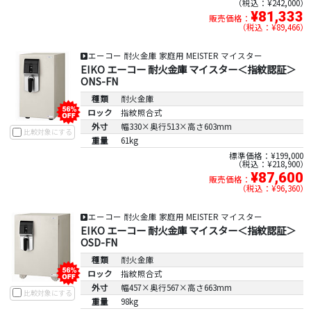
税込：¥242,000
¥81,333
販売価格：
税込：¥89,466
エーコー 耐火金庫 家庭用 MEISTER マイスター
EIKO エーコー 耐火金庫 マイスター＜指紋認証＞
ONS-FN
種類
耐火金庫
ロック
指紋照合式
外寸
幅330×奥行513×高さ603mm
比較対象にする
重量
61kg
標準価格：¥199,000
税込：¥218,900
¥87,600
販売価格：
税込：¥96,360
エーコー 耐火金庫 家庭用 MEISTER マイスター
EIKO エーコー 耐火金庫 マイスター＜指紋認証＞
OSD-FN
種類
耐火金庫
ロック
指紋照合式
外寸
幅457×奥行567×高さ663mm
比較対象にする
重量
98kg