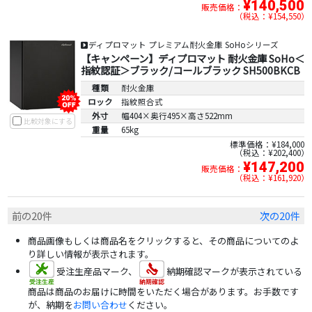
¥140,500
販売価格：
税込：¥154,550
ディプロマット プレミアム耐火金庫 SoHoシリーズ
【キャンペーン】ディプロマット 耐火金庫 SoHo＜
指紋認証＞ブラック/コールブラック SH500BKCB
種類
耐火金庫
ロック
指紋照合式
外寸
幅404×奥行495×高さ522mm
比較対象にする
重量
65kg
標準価格：¥184,000
税込：¥202,400
¥147,200
販売価格：
税込：¥161,920
前の20件
次の20件
商品画像もしくは商品名をクリックすると、その商品についてのよ
り詳しい情報が表示されます。
受注生産品マーク、
納期確認マークが表示されている
商品は商品のお届けに時間をいただく場合があります。お手数です
が、納期を
お問い合わせ
ください。