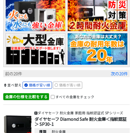
前の20件
次の20件
並べ替え
価格が安い順
価格が高い順
金庫の仕様を比較をする
すべての金庫をチェック
ダイヤセーフ 耐火金庫 家庭用 指紋認証式 SPシリーズ
ダイヤセーフ Diamond Safe 耐火金庫＜指紋認証
＞ SP30-1
種類
耐火金庫